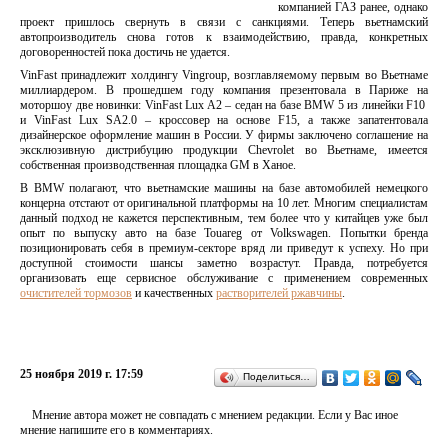
компанией ГАЗ ранее, однако
проект пришлось свернуть в связи с санкциями. Теперь вьетнамский
автопроизводитель снова готов к взаимодействию, правда, конкретных
договоренностей пока достичь не удается.
VinFast принадлежит холдингу Vingroup, возглавляемому первым во Вьетнаме
миллиардером. В прошедшем году компания презентовала в Париже на
моторшоу две новинки: VinFast Lux A2 – седан на базе BMW 5 из линейки F10
и VinFast Lux SA2.0 – кроссовер на основе F15, а также запатентовала
дизайнерское оформление машин в России. У фирмы заключено соглашение на
эксклюзивную дистрибуцию продукции Chevrolet во Вьетнаме, имеется
собственная производственная площадка GM в Ханое.
В BMW полагают, что вьетнамские машины на базе автомобилей немецкого
концерна отстают от оригинальной платформы на 10 лет. Многим специалистам
данный подход не кажется перспективным, тем более что у китайцев уже был
опыт по выпуску авто на базе Touareg от Volkswagen. Попытки бренда
позиционировать себя в премиум-секторе вряд ли приведут к успеху. Но при
доступной стоимости шансы заметно возрастут. Правда, потребуется
организовать еще сервисное обслуживание с применением современных
очистителей тормозов
и качественных
растворителей ржавчины
.
25 ноября 2019 г. 17:59
Поделиться…
Мнение автора может не совпадать с мнением редакции. Если у Вас иное
мнение напишите его в комментариях.