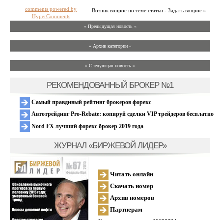
comments powered by
Возник вопрос по теме статьи - Задать вопрос »
HyperComments
« Предыдущая новость «
» Архив категории «
» Следующая новость »
РЕКОМЕНДОВАННЫЙ БРОКЕР №1
Самый правдивый рейтинг брокеров форекс
Автотрейдинг Pro-Rebate: копируй сделки VIP трейдеров бесплатно
Nord FX лучший форекс брокер 2019 года
ЖУРНАЛ «БИРЖЕВОЙ ЛИДЕР»
Читать онлайн
Скачать номер
Архив номеров
Партнерам