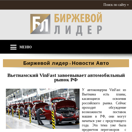
Поиск по сайту »
МЕНЮ
Биржевой лидер
Новости Aвто
»
Вьетнамский VinFast завоевывает автомобильный
рынок РФ
У автоконцерна VinFast из
Вьетнама есть планы,
касающиеся освоения
российского рынка. Сейчас
проходит обсуждение
возможности поставок
машин в РФ, они могут
начаться уже с предстоящего
года. Эта тема уже была
предметом переговоров с