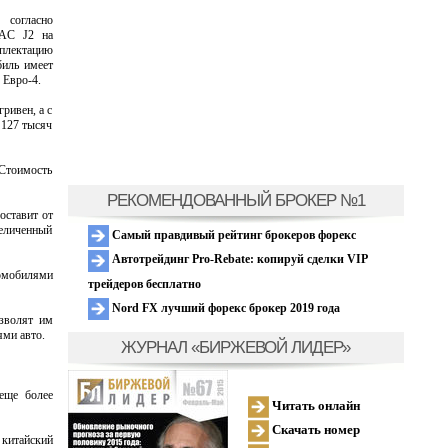
 согласно
JAC J2 на
плектацию
биль имеет
 Евро-4.
ривен, а с
 127 тысяч
 Стоимость
РЕКОМЕНДОВАННЫЙ БРОКЕР №1
оставит от
величенный
Самый правдивый рейтинг брокеров форекс
Автотрейдинг Pro-Rebate: копируй сделки VIP
томобилями
трейдеров бесплатно
Nord FX лучший форекс брокер 2019 года
озволят им
ями авто.
ЖУРНАЛ «БИРЖЕВОЙ ЛИДЕР»
еще более
Читать онлайн
Скачать номер
 китайский