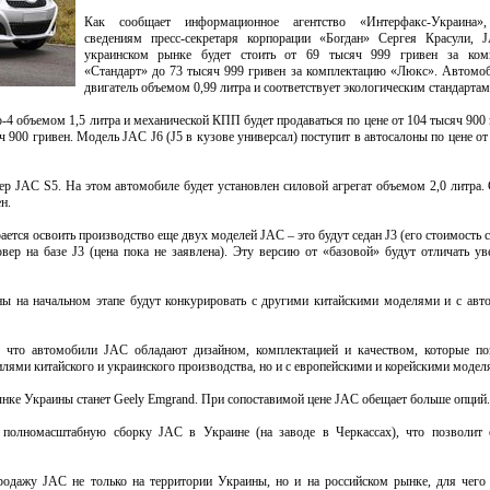
Как сообщает информационное агентство «Интерфакс-Украина»,
сведениям пресс-секретаря корпорации «Богдан» Сергея Красули, 
украинском рынке будет стоить от 69 тысяч 999 гривен за ком
«Стандарт» до 73 тысяч 999 гривен за комплектацию «Люкс». Автомо
двигатель объемом 0,99 литра и соответствует экологическим стандартам
-4 объемом 1,5 литра и механической КПП будет продаваться по цене от 104 тысяч 900 г
 900 гривен. Модель JAC J6 (J5 в кузове универсал) поступит в автосалоны по цене от
ер JAC S5. На этом автомобиле будет установлен силовой агрегат объемом 2,0 литра.
н.
ется освоить производство еще двух моделей JAC – это будут седан J3 (его стоимость с
овер на базе J3 (цена пока не заявлена). Эту версию от «базовой» будут отличать у
 на начальном этапе будут конкурировать с другими китайскими моделями и с ав
, что автомобили JAC обладают дизайном, комплектацией и качеством, которые п
илями китайского и украинского производства, но и с европейскими и корейскими модел
ке Украины станет Geely Emgrand. При сопоставимой цене JAC обещает больше опций.
ь полномасштабную сборку JAC в Украине (на заводе в Черкассах), что позволит 
продажу JAC не только на территории Украины, но и на российском рынке, для чего