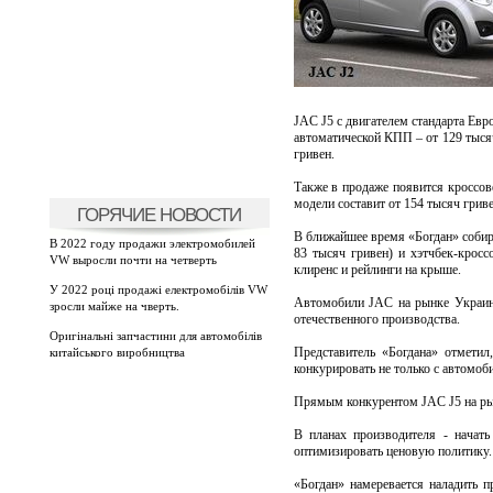
JAC J5 с двигателем стандарта Евро
автоматической КПП – от 129 тысяч
гривен.
Также в продаже появится кроссов
модели составит от 154 тысяч гриве
ГОРЯЧИЕ НОВОСТИ
В ближайшее время «Богдан» собира
В 2022 году продажи электромобилей
83 тысяч гривен) и хэтчбек-кросс
VW выросли почти на четверть
клиренс и рейлинги на крыше.
У 2022 році продажі електромобілів VW
Автомобили JAC на рынке Украины
зросли майже на чверть.
отечественного производства.
Оригінальні запчастини для автомобілів
Представитель «Богдана» отметил
китайського виробництва
конкурировать не только с автомоб
Прямым конкурентом JAC J5 на рын
В планах производителя - начат
оптимизировать ценовую политику.
«Богдан» намеревается наладить 