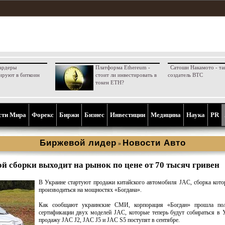
ардеры
Платформа Ethereum -
Сатоши Накамото - та
ируют в биткоин
стоит ли инвестировать в
создатель BTC
токен ETH?
сти Мира
Форекс
Биржи
Бизнес
Инвестиции
Медицина
Наука
PR
Биржевой лидер
Новости Aвто
»
й сборки выходит на рынок по цене от 70 тысяч гривен
В Украине стартуют продажи китайского автомобиля JAC, сборка кото
производиться на мощностях «Богдана».
Как сообщают украинские СМИ, корпорация «Богдан» прошла по
сертификации двух моделей JAC, которые теперь будут собираться в 
продажу JAC J2, JAC J5 и JAC S5 поступят в сентябре.