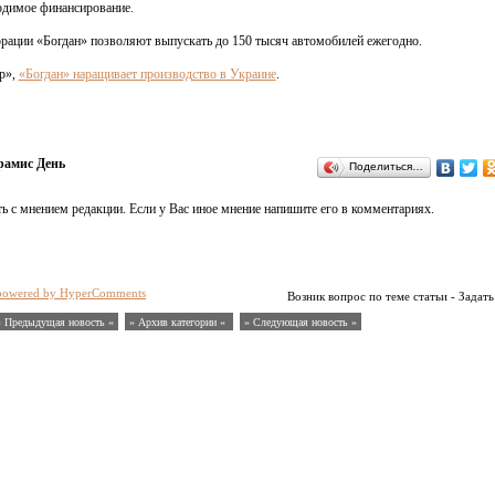
одимое финансирование.
ации «Богдан» позволяют выпускать до 150 тысяч автомобилей ежегодно.
р»,
«Богдан» наращивает производство в Украине
.
рамис День
Поделиться…
ь с мнением редакции. Если у Вас иное мнение напишите его в комментариях.
powered by HyperComments
Возник вопрос по теме статьи - Задать
« Предыдущая новость «
» Архив категории «
» Следующая новость »