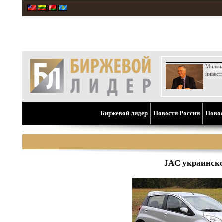
Милли
инвест
Биржевой лидер
Новости России
Ново
JAC украинско