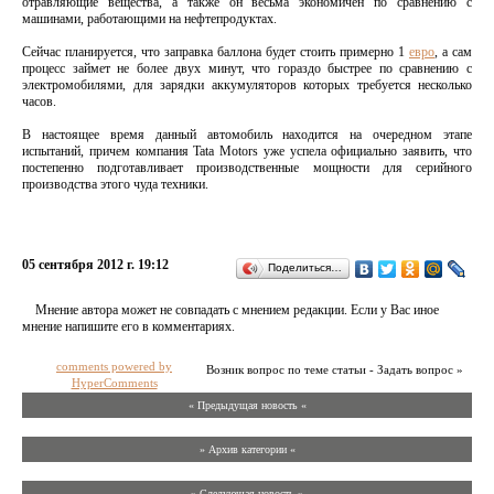
отравляющие вещества, а также он весьма экономичен по сравнению с
машинами, работающими на нефтепродуктах.
Сейчас планируется, что заправка баллона будет стоить примерно 1
евро
, а сам
процесс займет не более двух минут, что гораздо быстрее по сравнению с
электромобилями, для зарядки аккумуляторов которых требуется несколько
часов.
В настоящее время данный автомобиль находится на очередном этапе
испытаний, причем компания Tata Motors уже успела официально заявить, что
постепенно подготавливает производственные мощности для серийного
производства этого чуда техники.
05 сентября 2012 г. 19:12
Поделиться…
Мнение автора может не совпадать с мнением редакции. Если у Вас иное
мнение напишите его в комментариях.
comments powered by
Возник вопрос по теме статьи - Задать вопрос »
HyperComments
« Предыдущая новость «
» Архив категории «
» Следующая новость »