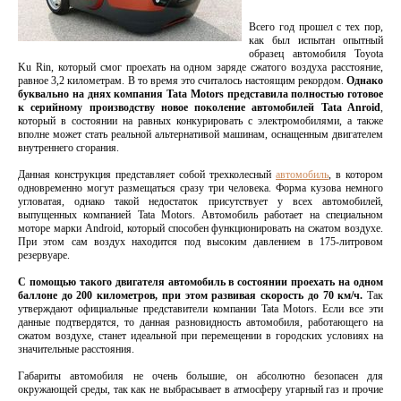
Всего год прошел с тех пор,
как был испытан опытный
образец автомобиля Toyota
Ku Rin, который смог проехать на одном заряде сжатого воздуха расстояние,
равное 3,2 километрам. В то время это считалось настоящим рекордом.
Однако
буквально на днях компания Tata Motors представила полностью готовое
к серийному производству новое поколение автомобилей Tata Anroid
,
который в состоянии на равных конкурировать с электромобилями, а также
вполне может стать реальной альтернативой машинам, оснащенным двигателем
внутреннего сгорания.
Данная конструкция представляет собой трехколесный
автомобиль
, в котором
одновременно могут размещаться сразу три человека. Форма кузова немного
угловатая, однако такой недостаток присутствует у всех автомобилей,
выпущенных компанией Tata Motors. Автомобиль работает на специальном
моторе марки Android, который способен функционировать на сжатом воздухе.
При этом сам воздух находится под высоким давлением в 175-литровом
резервуаре.
С помощью такого двигателя автомобиль в состоянии проехать на одном
баллоне до 200 километров, при этом развивая скорость до 70 км/ч.
Так
утверждают официальные представители компании Tata Motors. Если все эти
данные подтвердятся, то данная разновидность автомобиля, работающего на
сжатом воздухе, станет идеальной при перемещении в городских условиях на
значительные расстояния.
Габариты автомобиля не очень большие, он абсолютно безопасен для
окружающей среды, так как не выбрасывает в атмосферу угарный газ и прочие