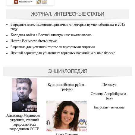
ЖУРНАЛ, ИНТЕРЕСНЫЕ СТАТЬИ
3 вредные инвестиционные привычки, от которых нужно избавиться в 2015
году
Холодная война с Россией никогда и не заканчивалась
Нефть: Все могло быть и хуже…
3 правила для успешной торговли мусорными акциями
Лучший вариант для убыточных торговых позиций на рынке Форекс
ЭНЦИКЛОПЕДИЯ
Курс российского рубля -
Пентхаус
графики
Столица Азербайджана -
Баку
Карусель - телеканал
Александр Маринеско -
украинец, ставший
гордостью всех
подводников СССР
Злата Огневич