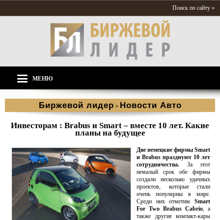
Поиск по сайту »
МЕНЮ
Биржевой лидер
Новости Aвто
»
Инвесторам : Brabus и Smart – вместе 10 лет. Какие
планы на будущее
Две немецкие фирмы Smart
и Brabus празднуют 10 лет
сотрудничества.
За этот
немалый срок обе фирмы
создали несколько удачных
проектов, которые стали
очень популярны в мире.
Среди них отметим
Smart
For Two Brabus Cabrio
, а
также другие компакт-кары