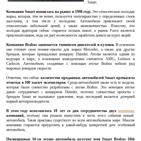
Smart.
Компания Smart появилась на рынке в 1998 году.
Это относительно молодая
марка, которая, тем не менее, пользуется популярностью у определенных слоев
населения, в том числе у молодежи. Автомобили привлекают своей
относительно небольшой ценой, а также экономичностью. Известно, что
молодая аудитория сейчас старается познать новое, а рынок Forex является
привлекательным, ведь он дает возможность заработать деньги на курсе акций.
Компания Brabus занимается тюнингом двигателей и кузовов.
В основном
она готовит свои тюнинг-пакеты для марки Mercedes, а также для других
брендов, которые принадлежат концерну Daimler. Ателье является одним из
ведущих в мире, а основными конкурентами считаются AMG, Lorinser и
Carlsson. Автомобили, созданные с помощью ателье Brabus побили ряд
мировых рекордов скорости.
Отметим, что сейчас
количество проданных автомобилей Smart превысило
отметки в 100 тысяч экземпляров.
Среди автомобилей также есть те модели,
которые были совместно разработаны с ателье Brabus. Это немецкое ателье
давно сотрудничает с концерном Daimler, поэтому совместные проекты с
брендом Smart не вызывают удивления, ведь последний является дочерней
маркой автопроизводителя.
В этом году исполнилось 10 лет со дня сотрудничества двух
немецких
компаний,
поэтому они решили выпустить в честь этого события новый
автомобиль. Такая практика существует во всем автомобильном мире. Многие
компании стараются приурочить к какой-нибудь конкретной дате особенный
автомобиль.
Посвященные 10-ти летию автомобиль получит имя Smart Brabus 10th