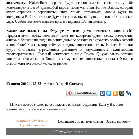
anniversary.
Юбилейная версия будет ограничиваться всего лишь 100
экземплярами. Базой для особой версии послужит Smart fortwo Brabus, который
будет окрашен в серебристый цвет. Узнать автомобиль можно будет по
шильдикам Brabus, которые будут расположены на кузове и сиденьях компакт-
кара. Особое значение машине придаст надпись 10th anniversary.
Какие же планы на будущее у этих двух немецких компаний?
Представители обеих компаний пока не конкретизируют своих намерений,
однако в ближайшие годы на рынке должны появиться несколько особых версий
автомобилей Smart, которые будут созданы совместно с ателье Brabus. Новинки
будут отличаться агрессивным дизайном и улучшенными техническими
характеристиками. Главный конкурент в лице Toyota iQ уже давно оставил
попытки потягаться со Smart, поэтому новые совместные проекты Smart и
Brabus ждет очередной успех на рынке.
23 июля 2012 г. 15:23
Автор:
Андрей Спектор
Поделиться…
Мнение автора может не совпадать с мнением редакции. Если у Вас иное
мнение напишите его в комментариях.
comments powered by
Возник вопрос по теме статьи - Задать вопрос »
HyperComments
« Предыдущая новость «