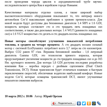
после проведения череды циклов в аэродинамической трубе научно-
исследовательского центра Киа в корейском городе Намьяне.
Качественные материалы отделки салона, а также широкий выбор
высокотехнологичного оборудования показывают то, что интерьер нового
автомобиля Cee’d максимально приближен к уровню премиум-класса. Для
новой модели будут доступны два бензиновых двигателя 1.4 MPI и 1.6 GDI,
мощность которых составляет сто и сто тридцать пять лошадиных сил
соответственно, и также два дизельных мотора: 1.4 WGT (девяносто лошадиных
сил) и 1.6 VGT мощностью сто десять и сто двадцать восемь лошадиных сил.
Новые моторы способствуют улучшению показателей потребления
топлива, в среднем на четыре процента
. А сто двадцать восьми сильный
мотор с системой EcoDynamics потребляет всего 3,7 литра на сто километров.
Выброс CO2 равен 97 г/км. Вершина бензиновой линейки - 1,6 литровый
двигатель Gamma GDI, это технология прямого впрыска, которая
предусматривает увеличение мощности до ста тридцати лошадиных сил и до 165
Нм. крутящего момента. Для мотора 1,6 GDI доступна последняя разработка
компании Киа – коробка передач с двойным сцеплением (Dual Clutch
Transmission, DCT). Новая трансмиссия будет отличаться плавным и быстрым
переключением скоростей, обеспечивая водителю наибольший комфорт. Новые
модели Cee’d, которые оснащены трансмиссией DCT, имеют улучшенные
показатели снижения выбросов.
10 марта 2012 г. 10:06
Автор:
Юрий Орехов
Поделиться…