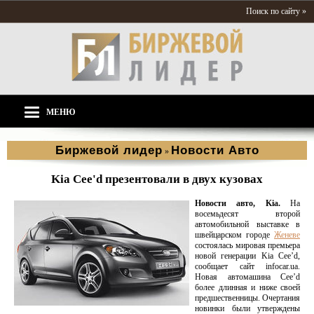
Поиск по сайту »
МЕНЮ
Биржевой лидер
Новости Aвто
»
Kia Cee'd презентовали в двух кузовах
Новости авто, Kia.
На
восемьдесят второй
автомобильной выставке в
швейцарском городе
Женеве
состоялась мировая премьера
новой генерации Kia Cee’d,
сообщает сайт infocar.ua.
Новая автомашина Cee’d
более длинная и ниже своей
предшественницы. Очертания
новинки были утверждены