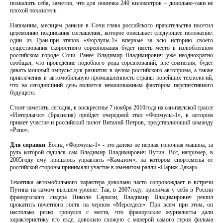
похвалить себя, заметив, что для новичка 240 километров – довольно-таки не
плохой показатель.
Напомним, месяцем раньше в Сочи глава российского правительства посетил
церемонию подписания соглашения, которое описывает следующее положение:
один из Гран-при этапов «Форлулы-1» впервые за всю историю своего
существования скоростного соревнования будет иметь место в излюбленном
российском городе Сочи. Ранее Владимир Владимирович уже неоднократно
сообщал, что проведение подобного рода соревнований, вне сомнения, будет
давать мощный импульс для развития в целом российского автопрома, а также
привлечения в автомобильную промышленность страны новейших технологий,
что на сегодняшний день является немаловажным фактором перспективного
будущего.
Стоит заметить, сегодня, в воскресенье 7 ноября 2010года на сан-паулской трассе
«Интерлагос» (Бразилия) пройдет очередной этап «Формулы-1», в котором
примет участие и российский пилот Виталий Петров, представляющий команду
«Рено».
Для справки
. Болид «Формулы-1» - это далеко не первая гоночная машина, за
руль которой садился сам Владимир Владимирович Путин. Вот, например, в
2005году ему пришлось управлять «Камазом», на котором спортсмены от
российской стороны принимали участие в именитом ралли «Париж-Дакар».
Тематика автомобильного характера довольно часто сопровождает и встречи
Путина на самом высшем уровне. Так, в 2007году, принимая у себя в России
французского лидера Николя Саркози, Владимир Владимирович решил
прокатить почетного гостя на черном «Мерседесе». При всем при этом, он
настолько резко тронулся с места, что французские журналисты дали
характеристику его езде, довольно схожую с манерой самого героя фильма