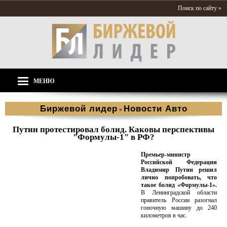
Поиск по сайту »
МЕНЮ
Биржевой лидер
Новости Aвто
»
Путин протестировал болид. Каковы перспективы
"Формулы-1" в РФ?
Премьер-министр
Российской Федерации
Владимир Путин решил
лично попробовать, что
такое болид «Формулы-1».
В Ленинградской области
правитель России разогнал
гоночную машину до 240
километров в час.