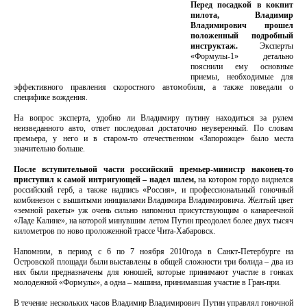
Перед посадкой в кокпит
пилота, Владимир
Владимирович прошел
положенный подробный
инструктаж.
Эксперты
«Формулы-1» детально
пояснили ему основные
приемы, необходимые для
эффективного правления скоростного автомобиля, а также поведали о
специфике вождения.
На вопрос эксперта, удобно ли Владимиру путину находиться за рулем
неизведанного авто, ответ последовал достаточно неуверенный. По словам
премьера, у него и в старом-то отечественном «Запорожце» было места
значительно больше.
После вступительной части российский премьер-министр наконец-то
приступил к самой интригующей – надел шлем,
на котором гордо виднелся
российский герб, а также надпись «Россия», и профессиональный гоночный
комбинезон с вышитыми инициалами Владимира Владимировича. Желтый цвет
«земной ракеты» уж очень сильно напомнил присутствующим о канареечной
«Ладе Калине», на которой минувшим летом Путин преодолел более двух тысяч
километров по ново проложенной трассе Чита-Хабаровск.
Напомним, в период с 6 по 7 ноября 2010года в Санкт-Петербурге на
Островской площади были выставлены в общей сложности три болида – два из
них были предназначены для юношей, которые принимают участие в гонках
молодежной «Формулы», а одна – машина, принимавшая участие в Гран-при.
В течение нескольких часов Владимир Владимирович Путин управлял гоночной