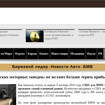
ардеры
Платформа Ethereum -
Сатоши Накамото - та
ируют в биткоин
стоит ли инвестировать в
создатель BTC
токен ETH?
сти Мира
Форекс
Биржи
Бизнес
Инвестиции
Медицина
Наука
PR
Биржевой лидер
Новости Aвто
БМВ
»
»
ких моторных заводов» не желают больше терять приб
Как показали отчеты за первые 9 месяцев 2010 года,
США для BMW G
прежнему самый успешный рынок.
Количество проданных в США ав
концерна превысило психологический рубеж 2008 года в 300 тысяч 
рекордной величины в 313 921 экземпляров.
На этом фоне расширение производства автомобилей BMW на аме