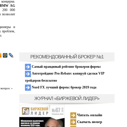
 концерна.
BMW AG
о 200 000
 позволит
ционеры и
х проблем,
и.
РЕКОМЕНДОВАННЫЙ БРОКЕР №1
Самый правдивый рейтинг брокеров форекс
Автотрейдинг Pro-Rebate: копируй сделки VIP
трейдеров бесплатно
Nord FX лучший форекс брокер 2019 года
 вопрос »
ЖУРНАЛ «БИРЖЕВОЙ ЛИДЕР»
Читать онлайн
Скачать номер