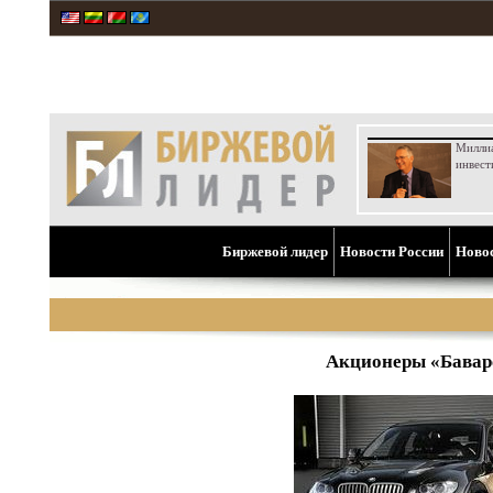
Милли
инвест
Биржевой лидер
Новости России
Ново
Акционеры «Баварс