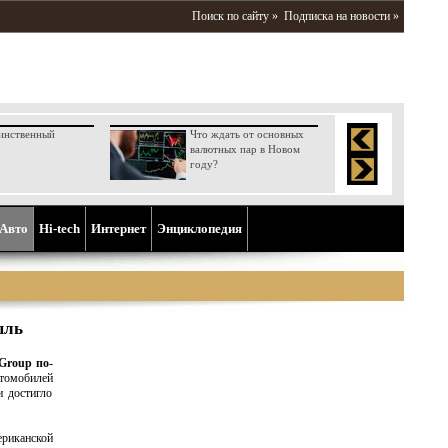
Поиск по сайту »
Подписка на новости »
инственный
Что ждать от основных
валютных пар в Новом
году?
Aвто
Hi-tech
Интернет
Энциклопедия
ыль
roup по-
томобилей
и достигло
риканской