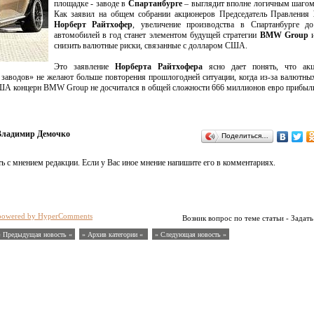
площадке - заводе в
Спартанбурге
– выглядит вполне логичным шагом
Как заявил на общем собрании акционеров Председатель Правления
Норберт Райтхофер
, увеличение производства в Спартанбурге д
автомобилей в год станет элементом будущей стратегии
BMW Group
и
снизить валютные риски, связанные с долларом США.
Это заявление
Норберта Райтхофера
ясно дает понять, что ак
заводов» не желают больше повторения прошлогодней ситуации, когда из-за валютны
США концерн BMW Group не досчитался в общей сложности 666 миллионов евро прибыл
Владимир Демочко
Поделиться…
ь с мнением редакции. Если у Вас иное мнение напишите его в комментариях.
powered by HyperComments
Возник вопрос по теме статьи - Задать
« Предыдущая новость «
» Архив категории «
» Следующая новость »