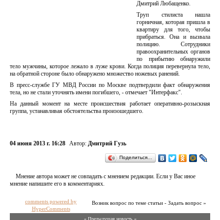
Дмитрий Любащенко.
Труп стилиста нашла
горничная, которая пришла в
квартиру для того, чтобы
прибраться. Она и вызвала
полицию. Сотрудники
правоохранительных органов
по прибытию обнаружили
тело мужчины, которое лежало в луже крови. Когда полиция перевернула тело,
на обратной стороне было обнаружено множество ножевых ранений.
В пресс-службе ГУ МВД России по Москве подтвердили факт обнаружения
тела, но не стали уточнять имени погибшего, - отмечает "Интерфакс".
На данный момент на месте происшествия работает оперативно-розыскная
группа, устанавливая обстоятельства произошедшего.
04 июня 2013 г. 16:28
Автор:
Дмитрий Гузь
Поделиться…
Мнение автора может не совпадать с мнением редакции. Если у Вас иное
мнение напишите его в комментариях.
comments powered by
Возник вопрос по теме статьи - Задать вопрос »
HyperComments
« Предыдущая новость «