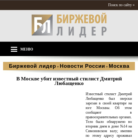
Поиск по сайту »
МЕНЮ
Биржевой лидер
Новости России
Москва
»
»
В Москве убит известный стилист Дмитрий
Любащенко
Известный стилист Дмитрий
Любащенко был зверски
зарезан в своей квартире на
юге Москвы. Об этом
сообщают в
правоохранительных органах.
Тело было обнаружено во
вторник днем в доме №14 на
Симоновском валу; именно
по этому адресу проживал