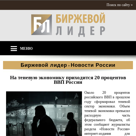
Поиск по сайту »
МЕНЮ
Биржевой лидер
Новости России
»
На теневую экономику приходится 20 процентов
ВВП России
Около 20 процентов
российского ВВП в прошлом
году сформировал теневой
сектор экономики. Объем
теневой экономики превысил
расходную часть
федерального бюджета, об
этом сообщают журналисты
раздела «Новости России»
интернет-издания для