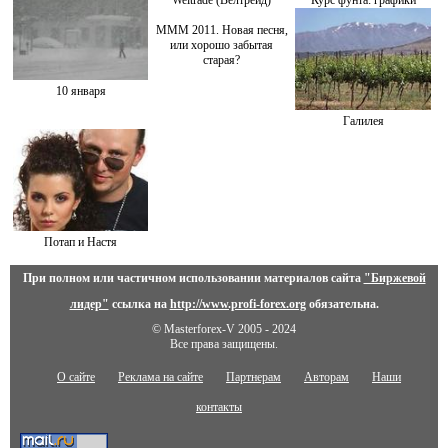
Weltrade (Велтрейд)
Курс фунта: графики
МММ 2011. Новая песня,
или хорошо забытая
старая?
10 января
Галилея
Потап и Настя
При полном или частичном использовании материалов сайта
"Биржевой
лидер"
ссылка на
http://www.profi-forex.org
обязательна.
© Masterforex-V 2005 - 2024
Все права защищены.
О сайте
Реклама на сайте
Партнерам
Авторам
Наши
контакты