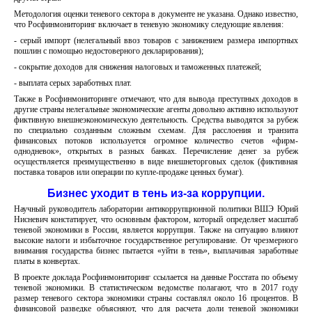
Методология оценки теневого сектора в документе не указана. Однако известно,
что Росфинмониторинг включает в теневую экономику следующие явления:
- серый импорт (нелегальный ввоз товаров с занижением размера импортных
пошлин с помощью недостоверного декларирования);
- сокрытие доходов для снижения налоговых и таможенных платежей;
- выплата серых заработных плат.
Также в Росфинмониторинге отмечают, что для вывода преступных доходов в
другие страны нелегальные экономические агенты довольно активно используют
фиктивную внешнеэкономическую деятельность. Средства выводятся за рубеж
по специально созданным сложным схемам. Для расслоения и транзита
финансовых потоков используется огромное количество счетов «фирм-
однодневок», открытых в разных банках. Перечисление денег за рубеж
осуществляется преимущественно в виде внешнеторговых сделок (фиктивная
поставка товаров или операции по купле-продаже ценных бумаг).
Бизнес уходит в тень из-за коррупции.
Научный руководитель лаборатории антикоррупционной политики ВШЭ Юрий
Нисневич констатирует, что основным фактором, который определяет масштаб
теневой экономики в России, является коррупция. Также на ситуацию влияют
высокие налоги и избыточное государственное регулирование. От чрезмерного
внимания государства бизнес пытается «уйти в тень», выплачивая заработные
платы в конвертах.
В проекте доклада Росфинмониторинг ссылается на данные Росстата по объему
теневой экономики. В статистическом ведомстве полагают, что в 2017 году
размер теневого сектора экономики страны составлял около 16 процентов. В
финансовой разведке объясняют, что для расчета доли теневой экономики