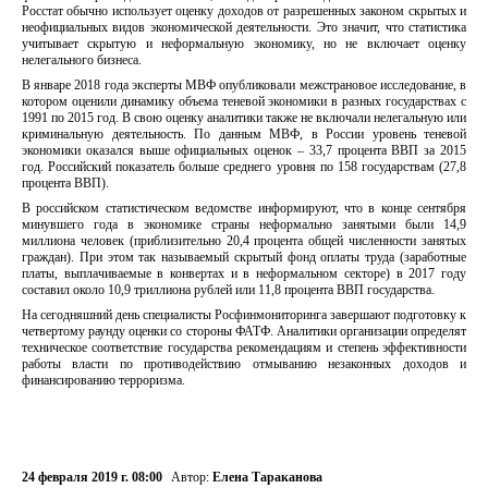
Росстат обычно использует оценку доходов от разрешенных законом скрытых и
неофициальных видов экономической деятельности. Это значит, что статистика
учитывает скрытую и неформальную экономику, но не включает оценку
нелегального бизнеса.
В январе 2018 года эксперты МВФ опубликовали межстрановое исследование, в
котором оценили динамику объема теневой экономики в разных государствах с
1991 по 2015 год. В свою оценку аналитики также не включали нелегальную или
криминальную деятельность. По данным МВФ, в России уровень теневой
экономики оказался выше официальных оценок – 33,7 процента ВВП за 2015
год. Российский показатель больше среднего уровня по 158 государствам (27,8
процента ВВП).
В российском статистическом ведомстве информируют, что в конце сентября
минувшего года в экономике страны неформально занятыми были 14,9
миллиона человек (приблизительно 20,4 процента общей численности занятых
граждан). При этом так называемый скрытый фонд оплаты труда (заработные
платы, выплачиваемые в конвертах и в неформальном секторе) в 2017 году
составил около 10,9 триллиона рублей или 11,8 процента ВВП государства.
На сегодняшний день специалисты Росфинмониторинга завершают подготовку к
четвертому раунду оценки со стороны ФАТФ. Аналитики организации определят
техническое соответствие государства рекомендациям и степень эффективности
работы власти по противодействию отмыванию незаконных доходов и
финансированию терроризма.
24 февраля 2019 г. 08:00
Автор:
Елена Тараканова