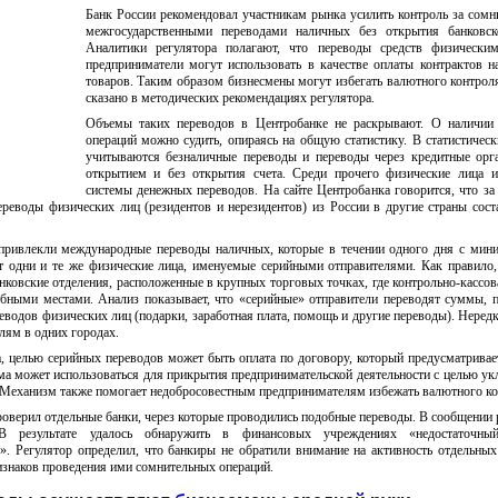
Банк России рекомендовал участникам рынка усилить контроль за сом
межгосударственными переводами наличных без открытия банковско
Аналитики регулятора полагают, что переводы средств физически
предприниматели могут использовать в качестве оплаты контрактов н
товаров. Таким образом бизнесмены могут избегать валютного контрол
сказано в методических рекомендациях регулятора.
Объемы таких переводов в Центробанке не раскрывают. О наличии
операций можно судить, опираясь на общую статистику. В статистичес
учитываются безналичные переводы и переводы через кредитные орг
открытием и без открытия счета. Среди прочего физические лица и
системы денежных переводов. На сайте Центробанка говорится, что за
реводы физических лиц (резидентов и нерезидентов) из России в другие страны сост
привлекли международные переводы наличных, которые в течении одного дня с ми
 одни и те же физические лица, именуемые серийными отправителями. Как правило
ковские отделения, расположенные в крупных торговых точках, где контрольно-кассов
обными местами. Анализ показывает, что «серийные» отправители переводят суммы, 
дов физических лиц (подарки, заработная плата, помощь и другие переводы). Нередк
лям в одних городах.
 целью серийных переводов может быть оплата по договору, который предусматривае
ма может использоваться для прикрытия предпринимательской деятельности с целью ук
 Механизм также помогает недобросовестным предпринимателям избежать валютного ко
оверил отдельные банки, через которые проводились подобные переводы. В сообщении 
В результате удалось обнаружить в финансовых учреждениях «недостаточны
». Регулятор определил, что банкиры не обратили внимание на активность отдельных
изнаков проведения ими сомнительных операций.