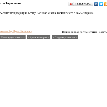
ена Тараканова
Поделиться…
ь с мнением редакции. Если у Вас иное мнение напишите его в комментариях.
powered by HyperComments
Возник вопрос по теме статьи - Задать
« Предыдущая новость «
» Архив категории «
» Следующая новость »