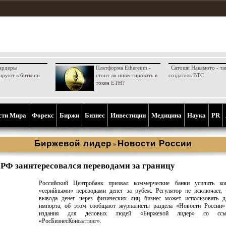
ардеры
Платформа Ethereum -
Сатоши Накамото - та
ируют в биткоин
стоит ли инвестировать в
создатель BTC
токен ETH?
сти Мира
Форекс
Биржи
Бизнес
Инвестиции
Медицина
Наука
PR
Биржевой лидер
Новости России
»
РФ заинтересовался переводами за границу
Российский Центробанк призвал коммерческие банки усилить ко
«серийными» переводами денег за рубеж. Регулятор не исключает, 
вывода денег через физических лиц бизнес может использовать д
импорта, об этом сообщают журналисты раздела «Новости России» 
издания для деловых людей «Биржевой лидер» со ссы
«РосБизнесКонсалтинг».