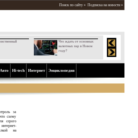
Поиск по сайту »
Подписка на новости »
инственный
Что ждать от основных
валютных пар в Новом
году?
Aвто
Hi-tech
Интернет
Энциклопедия
нтроль за
что схему
ля серого
интернет-
лкой на