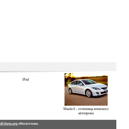
IPad
Mazda 6 - отличница японского
автопрома
fi-forex.org
обязательна.