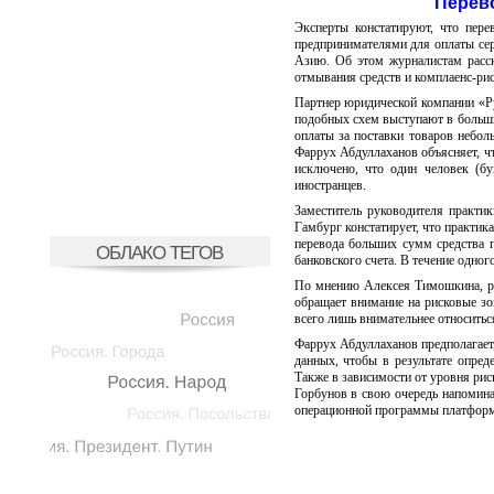
Перев
Эксперты констатируют, что пере
предпринимателями для оплаты сер
Азию. Об этом журналистам расск
отмывания средств и комплаенс-ри
Партнер юридической компании «Р
подобных схем выступают в большин
оплаты за поставки товаров небо
Фаррух Абдуллаханов объясняет, чт
исключено, что один человек (б
иностранцев.
Заместитель руководителя практи
Гамбург констатирует, что практик
перевода больших сумм средства п
ОБЛАКО ТЕГОВ
банковского счета. В течение одно
По мнению Алексея Тимошкина, ре
обращает внимание на рисковые з
всего лишь внимательнее относить
Фаррух Абдуллаханов предполагает,
данных, чтобы в результате опред
Также в зависимости от уровня рис
Горбунов в свою очередь напомина
операционной программы платформ