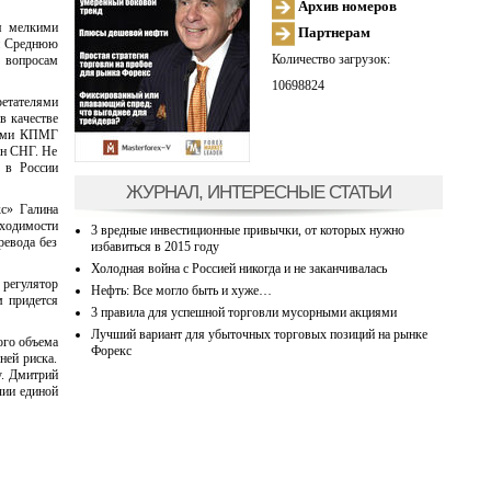
Архив номеров
ся мелкими
Партнерам
ли Среднюю
Количество загрузок:
о вопросам
10698824
ретателями
в качестве
сками КПМГ
ан СНГ. Не
 в России
ЖУРНАЛ, ИНТЕРЕСНЫЕ СТАТЬИ
кс» Галина
бходимости
3 вредные инвестиционные привычки, от которых нужно
ревода без
избавиться в 2015 году
Холодная война с Россией никогда и не заканчивалась
 регулятор
Нефть: Все могло быть и хуже…
м придется
3 правила для успешной торговли мусорными акциями
Лучший вариант для убыточных торговых позиций на рынке
ого объема
Форекс
ней риска.
у. Дмитрий
чии единой