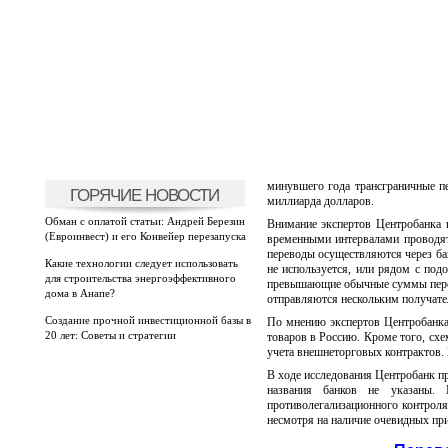
минувшего года трансграничные пе
ГОРЯЧИЕ НОВОСТИ
миллиарда долларов.
Обман с оплатой статьи: Андрей Березин
Внимание экспертов Центробанка 
(Евроинвест) и его Конвейер перезапуска
временными интервалами проводят
переводы осуществляются через бан
Какие технологии следует использовать
не используется, или рядом с под
для строительства энергоэффективного
превышающие обычные суммы перево
дома в Анапе?
отправляются нескольким получате
Создание прочной инвестиционной базы в
По мнению экспертов Центробанка,
20 лет: Советы и стратегии
товаров в Россию. Кроме того, схе
учета внешнеторговых контрактов.
В ходе исследования Центробанк пр
названия банков не указаны. 
противолегализационного контроля
несмотря на наличие очевидных пр