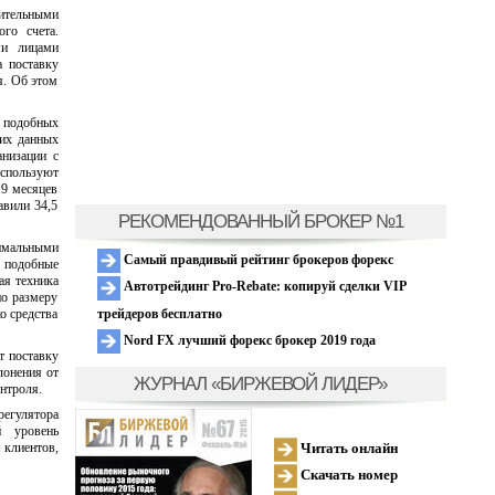
нительными
го счета.
ми лицами
а поставку
я. Об этом
 подобных
ких данных
анизации с
спользуют
 9 месяцев
авили 34,5
РЕКОМЕНДОВАННЫЙ БРОКЕР №1
нимальными
Самый правдивый рейтинг брокеров форекс
, подобные
ая техника
Автотрейдинг Pro-Rebate: копируй сделки VIP
по размеру
трейдеров бесплатно
о средства
Nord FX лучший форекс брокер 2019 года
т поставку
лонения от
ЖУРНАЛ «БИРЖЕВОЙ ЛИДЕР»
нтроля.
регулятора
й уровень
Читать онлайн
 клиентов,
Скачать номер