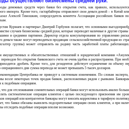
оды осуществляют бизнесмены средней руки.
воды денежных средств через банки без открытия счета, как правило, используют
ого импорта. Кроме того, гастарбайтеры отправляют свои деньги домой – в Китай и
азал Алексей Тимошкин, сопредседатель комитета Ассоциации российских банков п
скам.
устам Курмаев и партнеры» Дмитрий Горбунов полагает, что основными выгодоприоб
стве случаев бизнесмены средней руки, которые переводят наличные в другие страны 
льшими и средними партиями. Директор отдела консультирования по управлению ри
о деньги также могут переводиться продавцам сельскохозяйственной продукции из стр
ухгалтер группы) может отправлять на родину часть заработной платы работающих
ки имущественных и обязательственных отношений в юридической компании «Амуле
а переводов без открытия банковского счета не очень удобна и распространена. При нео
риходится дробить. Кроме того, для резидентов действует ограничение по объему пе
го операционного дня сумма перевода не может превышать 5 тысяч долларов.
комендации Центробанка не приведут к системным изменениям. По словам эксперта,
оны возле некоторых точек продаж банков, расположенных рядом с рынками. Банкира
ся к подобным операциям.
 что для отслеживания сомнительных операций банки могут использовать анализ больш
елять систематические операции клиентов с целью последующего присвоения им уров
ков операций или контрагентов банкиры могут вносить коррективы в тарифную политик
ет, что банки обязаны выявлять подозрительные операции своих клиентов, а при нали
ы отследить подобные операции вполне возможно.