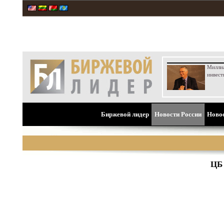
Милли
инвест
Биржевой лидер
Новости России
Ново
ЦБ 