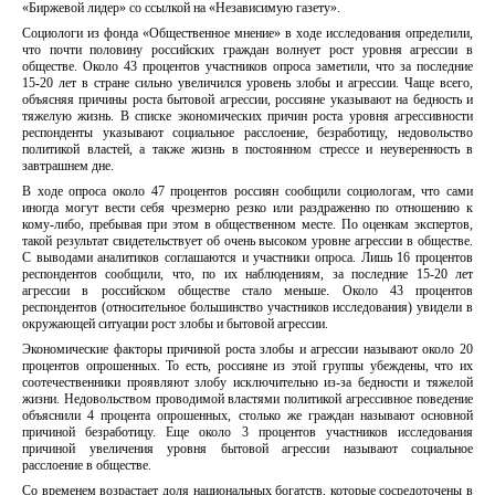
«Биржевой лидер» со ссылкой на «Независимую газету».
Социологи из фонда «Общественное мнение» в ходе исследования определили,
что почти половину российских граждан волнует рост уровня агрессии в
обществе. Около 43 процентов участников опроса заметили, что за последние
15-20 лет в стране сильно увеличился уровень злобы и агрессии. Чаще всего,
объясняя причины роста бытовой агрессии, россияне указывают на бедность и
тяжелую жизнь. В списке экономических причин роста уровня агрессивности
респонденты указывают социальное расслоение, безработицу, недовольство
политикой властей, а также жизнь в постоянном стрессе и неуверенность в
завтрашнем дне.
В ходе опроса около 47 процентов россиян сообщили социологам, что сами
иногда могут вести себя чрезмерно резко или раздраженно по отношению к
кому-либо, пребывая при этом в общественном месте. По оценкам экспертов,
такой результат свидетельствует об очень высоком уровне агрессии в обществе.
С выводами аналитиков соглашаются и участники опроса. Лишь 16 процентов
респондентов сообщили, что, по их наблюдениям, за последние 15-20 лет
агрессии в российском обществе стало меньше. Около 43 процентов
респондентов (относительное большинство участников исследования) увидели в
окружающей ситуации рост злобы и бытовой агрессии.
Экономические факторы причиной роста злобы и агрессии называют около 20
процентов опрошенных. То есть, россияне из этой группы убеждены, что их
соотечественники проявляют злобу исключительно из-за бедности и тяжелой
жизни. Недовольством проводимой властями политикой агрессивное поведение
объяснили 4 процента опрошенных, столько же граждан называют основной
причиной безработицу. Еще около 3 процентов участников исследования
причиной увеличения уровня бытовой агрессии называют социальное
расслоение в обществе.
Со временем возрастает доля национальных богатств, которые сосредоточены в