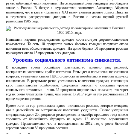
руках небольшой части населения. На сегодняшний день тенденция возобладала
также в России. В беседе с журналистами экономист Александр Абрамов
напоминает, что в книге «Капитал в XXI веке» указаны данные Томаса Пикетти
о переменах распределения доходов в России с начала первой русской
революции 1905 года.
Нынешняя картина распределения доходов соответствует дореволюционным
показателям. То есть, 10 процентов самых богатых граждан получают около
половины всех общественных доходов. На долю бедных 50 процентов россиян
приходится около 15 процентов всех доходов.
Уровень социального оптимизма снижается.
В последнее время российское правительство приняло ряд решений,
воспринятых населением крайне негативно. Речь идет о повышении пенсионного
возраста, увеличении ставки НДС, стоимости автомобильного топлива и других
инициативах. В результате резко увеличилось количество граждан, считающих
курс правительства ошибочным. Социологи говорят о снижении уровня
социального оптимизма – лишь 25 процентов опрошенных полагают, что через
год их семья будет жить лучше, чем сейчас. В 2017 году на это рассчитывали 33
процента респондентов.
Кроме того, за год увеличилась вдвое численность россиян, которые ожидают,
что в дальнейшем их материальное положение ухудшится. Сейчас ухудшения
ситуации ожидают 25 процентов респондентов, в октябре прошлого года ничего
хорошего от ближайшего будущего не ждали 13 процентов опрошенных
граждан. Примечательно, что в исследовании за 2012 год о росте бытовой
агрессии говорили 58 процентов россиян.