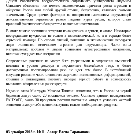
Доцент Российского государственного социального университета Людмила
Сенкевич объясняет, что именно экономические причины роста агрессии в
обществе России или любой другой страны, безусловно, являются самыми
значимыми. Среди прочих факторов на восприятии населением окружающей
действительности отражается резкое падение курса рубля, которое стало
причиной фактического банкротства валютных ипотечников.
В итоге многие заемщики потеряли из-за кризиса и деньги, и жилье. Некоторые
пострадавшие нуждаются не только в психологической, но и в гораздо более
серьезной помощи. По словам ученой, попавшие в экономические передряги
люди становятся источником агрессии для окружающих. Часто из-за
материальных проблем у людей возникают аутоагрессивные настроения,
включая суицидальные настроения.
Современные россияне не могут быть уверенными в сохранении нынешней
позиции и уровня доходов в перспективе ближайшего года, о более
долгосрочном прогнозировании речь не идет тем более. В нестабильной
ситуации россияне часто становятся жертвами всевозможных реформирований,
слияний и поглощений, поэтому нередко теряют работу и возможность
выплатить оформленные ранее кредиты.
Недавно глава Минтруда Максим Топилин напомнил, что в России за чертой
бедности живут около 20 миллионов человек. Согласно данным исследования
РАНХиГС, около 30 процентов россиян постоянно живут в условиях жесткой
экономии и могут себе позволить купить только необходимые продукты.
03 декабря 2018 г. 14:11
Автор:
Елена Тараканова