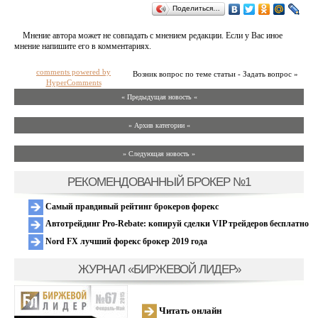
Поделиться…
Мнение автора может не совпадать с мнением редакции. Если у Вас иное
мнение напишите его в комментариях.
comments powered by
Возник вопрос по теме статьи - Задать вопрос »
HyperComments
« Предыдущая новость «
» Архив категории «
» Следующая новость »
РЕКОМЕНДОВАННЫЙ БРОКЕР №1
Самый правдивый рейтинг брокеров форекс
Автотрейдинг Pro-Rebate: копируй сделки VIP трейдеров бесплатно
Nord FX лучший форекс брокер 2019 года
ЖУРНАЛ «БИРЖЕВОЙ ЛИДЕР»
Читать онлайн