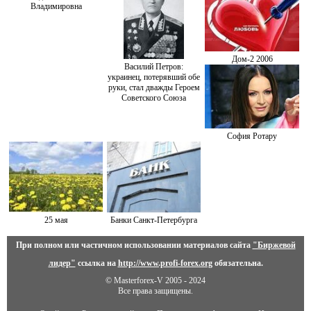
Владимировна
Дом-2 2006
Василий Петров:
украинец, потерявший обе
руки, стал дважды Героем
Советского Союза
София Ротару
25 мая
Банки Санкт-Петербурга
При полном или частичном использовании материалов сайта
"Биржевой
лидер"
ссылка на
http://www.profi-forex.org
обязательна.
© Masterforex-V 2005 - 2024
Все права защищены.