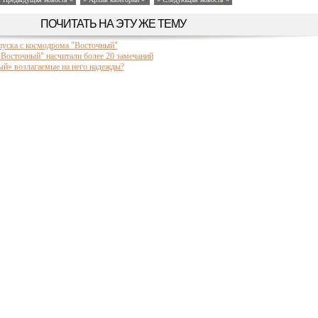
ПОЧИТАТЬ НА ЭТУ ЖЕ ТЕМУ
апуска с космодрома "Восточный"
"Восточный" насчитали более 20 замечаний
й» возлагаемые на него надежды?