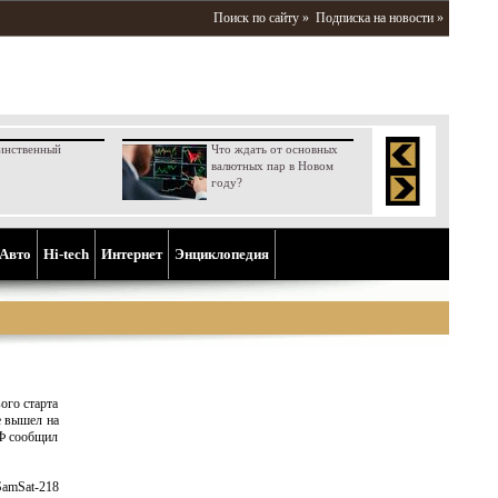
Поиск по сайту »
Подписка на новости »
инственный
Что ждать от основных
валютных пар в Новом
году?
Aвто
Hi-tech
Интернет
Энциклопедия
ого старта
е вышел на
РФ сообщил
SamSat-218