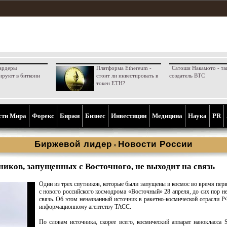
ардеры
Платформа Ethereum -
Сатоши Накамото - та
ируют в биткоин
стоит ли инвестировать в
создатель BTC
токен ETH?
сти Мира
Форекс
Биржи
Бизнес
Инвестиции
Медицина
Наука
PR
Биржевой лидер
Новости России
»
ников, запущенных с Восточного, не выходит на связь
Один из трех спутников, которые были запущены в космос во время перв
с нового российского космодрома «Восточный» 28 апреля, до сих пор н
связь. Об этом неназванный источник в ракетно-космической отрасли 
информационному агентству ТАСС.
По словам источника, скорее всего, космический аппарат нанокласса 