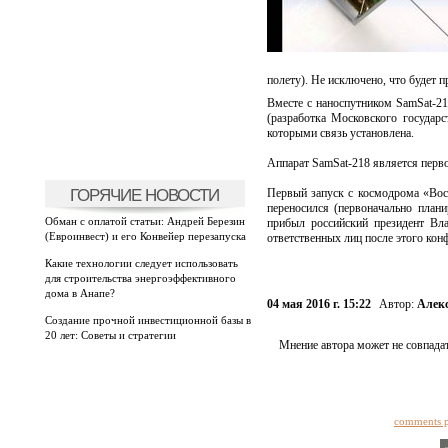
полету). Не исключено, что будет п
Вместе с наноспутником SamSat-2
(разработка Московского государ
которыми связь установлена.
Аппарат SamSat-218 является первой
ГОРЯЧИЕ НОВОСТИ
Первый запуск с космодрома «Вос
переносился (первоначально план
Обман с оплатой статьи: Андрей Березин
прибыл российский президент В
(Евроинвест) и его Конвейер перезапуска
ответственных лиц после этого кон
Какие технологии следует использовать
для строительства энергоэффективного
дома в Анапе?
04 мая 2016 г. 15:22
Автор:
Алек
Создание прочной инвестиционной базы в
20 лет: Советы и стратегии
Мнение автора может не совпадат
comments 