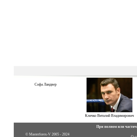
Софа Ландвер
Кличко Виталий Владимирович
При полном или частич
© Masterforex-V 2005 - 2024
О с