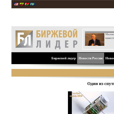
Милли
инвест
Биржевой лидер
Новости России
Ново
Один из спут