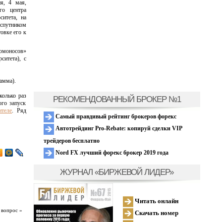
я, 4 мая,
го центра
ситета, на
оспутником
овке его к
Ломоносов»
ситета), с
амма).
колько раз
РЕКОМЕНДОВАННЫЙ БРОКЕР №1
ого запуск
ителе
. Ряд
Самый правдивый рейтинг брокеров форекс
Автотрейдинг Pro-Rebate: копируй сделки VIP
трейдеров бесплатно
Nord FX лучший форекс брокер 2019 года
ЖУРНАЛ «БИРЖЕВОЙ ЛИДЕР»
Читать онлайн
 вопрос »
Скачать номер