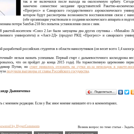
так и не включился после выхода на околоземную орбиту. Сегодн
намечено совместное заседание представителей Ракетно-космическо
«Прогресс» и Самарского государственного аэрокосмического универ
котором будут рассмотрены возможности восстановления связи с нан
(обе организации участвовали в создании космического аппарата и подгот
ризнана потеря SamSat-218 без попыток установления связи с ним.
18 ракетой-носителем «Союз 2.1а» были запущены два других спутника – «Михайло 
ственного университета) и «Аист-2Д» (продукт РКЦ «Прогресс» и самарского универ
 разработкой российских студентов в области наноспутников (он весит всего 1,4 килогр
точный» нельзя назвать успешным. Первый старт с дальневосточного космодрома нес
ировалось, что он пройдет до конца 2015 года). На торжественную церемонию перв
ладимир Путин, но
старт пришлось отложить на сутки из-за неполадок в ракете-нос
фуза
получили выговоры от главы Российского государства
.
сандр Дынниченко
Поделиться…
ь с мнением редакции. Если у Вас иное мнение напишите его в комментариях.
powered by HyperComments
Возник вопрос по теме статьи - Задать
« Предыдущая новость «
» Архив категории «
» Следующая новость »