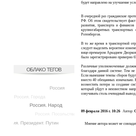
будет направлено на улучшение усл
В очередной раз гражданские прот
РФ. Об этом свидетельствует фак
развития, транспорта и финансов
крупногабаритных транспортных
Ротенбергов.
В то же время в транспортной от
следует выделить вероятное измен
вице-премьером Аркадием Дворков
было зарегистрировано примерно 6
Различные уполномоченные должно
ОБЛАКО ТЕГОВ
благодаря данной системе. Тем не
Если нынешние темпы сборов будут 
вместо 40 обещанных изначально. К
возместить потери за создание с
который уйдут в неизвестном нап
озвучивать столь очевидный вывод
09 февраля 2016 г. 10:26
Автор:
О
Мнение автора может не совпадат