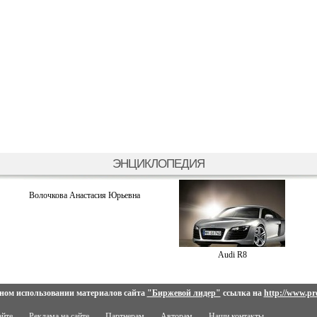
ЭНЦИКЛОПЕДИЯ
Волочкова Анастасия Юрьевна
Audi R8
ном использовании материалов сайта
"Биржевой лидер"
ссылка на
http://www.pro
айте
Реклама на сайте
Партнерам
Авторам
Наши контакты