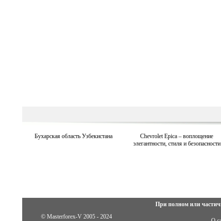
Бухарская область Узбекистана
Chevrolet Epica – воплощение
элегантности, стиля и безопасности
При полном или частич
© Masterforex-V 2005 - 2024
О с