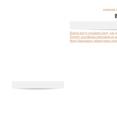
comments 
Власти могут отложить плату для д
Почему российская оппозиция не во
Фонд Навального обнародовал секр