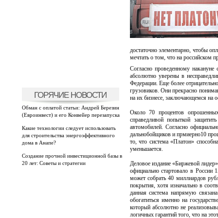
достаточно элементарно, чтобы оп
мечтать о том, что на российском п
Согласно проведенному накануне 
абсолютно уверены в несправедли
Федерации. Еще более отрицательн
грузовиков. Они прекрасно понимаю
ГОРЯЧИЕ НОВОСТИ
на их бизнесе, заключающемся на 
Обман с оплатой статьи: Андрей Березин
Около 70 процентов опрошенных
(Евроинвест) и его Конвейер перезапуска
справедливой попыткой защитить
автомобилей. Согласно официально
Какие технологии следует использовать
дальнобойщиков и прмиерно10 проце
для строительства энергоэффективного
то, что система «Платон» способна
дома в Анапе?
уменьшается.
Создание прочной инвестиционной базы в
20 лет: Советы и стратегии
Деловое издание «Биржевой лидер» 
официально стартовало в России 1
может собрать 40 миллиардов рубл
покрытия, хотя изначально в соот
данная система напрямую связана
обогатиться именно на государст
который абсолютно не реализовыва
логичных гарантий того, что на эт