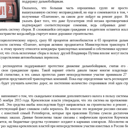
поддержку дальнобойщикам.
Оказалось, что большая часть опрошенных групп не просто
вышеуказанную систему несправедливой, но еще и сомневаются в том, ч
полученные «Платоном», на самом деле пойдут на ремонт дорог. Н
указать факт того, что даже бухгалтерия этой весьма противоречив
подтверждает соответствующие сомнения, ведь собранных денег
латить систему сборов. В сложившейся ситуации гражданам и водителям останется иск
ространстве когда-нибудь стартует новое дорожное строительство.
социологическому опросу, сразу 60 процентов автомобилистов и 65 процентов даль
вости системы «Платон», которая активно продвигается Министерством транспорта 
о к этому проекту относятся менеджеры транспортных компаний и собственники крупно
т, что столь нелогичные сборы в пользу друзей Владимира Путина вполне могут поста
осуществлении автомобильных перевозок.
 респондентов поддерживают протестное движение дальнобойщиков, считая его 
 свои гражданские права. Такой вариант ответа давали также многие владельцы
й статистике, в тех самых протестах ранее непосредственное участие принимали 27
нтов представителей транспортных компаний. Пока еще определенная часть респондент
 будет улучшить качество дорог, но постепенно количество сторонников этой идеи ст
напоминает о том, что скандальное взимание дополнительного налога в пользу систем
5 ноября 2015 года. Кремлевские власти утверждали, что эта система на протяжении
ей. Эти средства якобы впоследствии будут направляться на строительство и ремонт
ветствующий факт слишком слабо верилось. Во многом это недоверие россиян связано 
 с известной семьей Ротенбергов, которые при правлении Путина сумели достаточн
венных заказах. Данные бизнесмены также связаны с мифическим проектом Керченск
ется, но бюджетные средства «успешно» оседают в карманах олигархов. Абсолютно н
от раз задумка кремлевских властей при непосредственном участии известных в России б