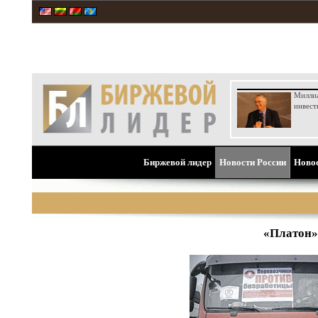
Милли
инвест
Биржевой лидер
Новости России
Ново
«Платон» 