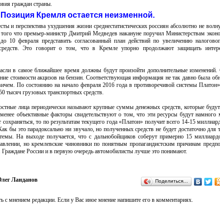
овия граждан страны.
Позиция Кремля остается неизменной.
есты и перспектива ухудшения жизни среднестатистических россиян абсолютно не волн
т того что премьер-министр Дмитрий Медведев накануне поручил Министерствам экон
 до 10 февраля представить согласованный план действий по увеличению налогово
 средств. Это говорит о том, что в Кремле упорно продолжают защищать интер
расли в самое ближайшее время должны будут произойти дополнительные изменений.
ение стоимости акцизов на бензин. Соответствующая информация не так давно была об
ичем. По состоянию на начало февраля 2016 года в противоречивой системы Платон»
50 тысяч грузовых транспортных средств.
стные лица периодически называют крупные суммы денежных средств, которые будут
 менее объективные факторы свидетельствуют о том, что эти ресурсы будут намного
сохраняться, то по результатам текущего года «Платон» получит всего 14-15 миллиар
ак бы это парадоксально ни звучало, но полученных средств не будет достаточно для 
истемы. На выходе получается, что с дальнобойщиков соберут примерно 15 миллиард
равлении, но кремлевские чиновники по понятным пропагандистским причинам предп
. Граждане России и в первую очередь автомобилисты лучше это понимают.
лег Ланданов
Поделиться…
ь с мнением редакции. Если у Вас иное мнение напишите его в комментариях.