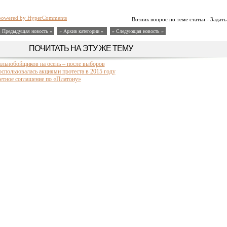
powered by HyperComments
Возник вопрос по теме статьи - Задать
« Предыдущая новость «
» Архив категории «
» Следующая новость »
ПОЧИТАТЬ НА ЭТУ ЖЕ ТЕМУ
альнобойщиков на осень – после выборов
спользовалась акциями протеста в 2015 году
етное соглашение по «Платону»