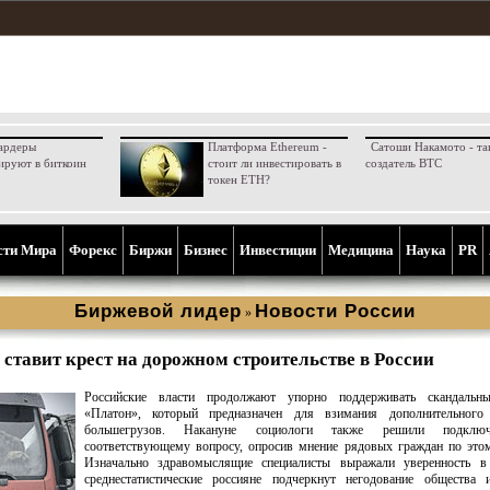
ардеры
Платформа Ethereum -
Сатоши Накамото - та
ируют в биткоин
стоит ли инвестировать в
создатель BTC
токен ETH?
сти Мира
Форекс
Биржи
Бизнес
Инвестиции
Медицина
Наука
PR
Биржевой лидер
Новости России
»
ставит крест на дорожном строительстве в России
Российские власти продолжают упорно поддерживать скандальн
«Платон», который предназначен для взимания дополнительного
большегрузов. Накануне социологи также решили подклю
соответствующему вопросу, опросив мнение рядовых граждан по это
Изначально здравомыслящие специалисты выражали уверенность в
среднестатистические россияне подчеркнут негодование общества 