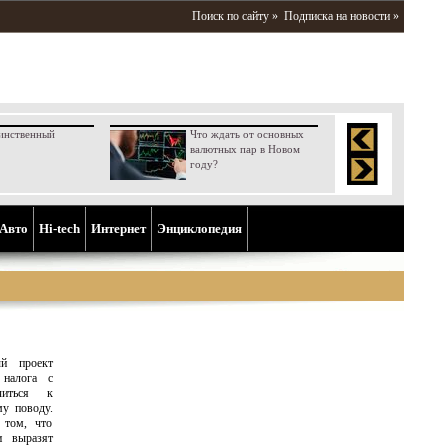
Поиск по сайту »
Подписка на новости »
инственный
Что ждать от основных
валютных пар в Новом
году?
Aвто
Hi-tech
Интернет
Энциклопедия
ый проект
 налога с
читься к
му поводу.
 том, что
и выразят