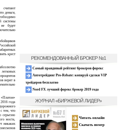
 считают
то деньги,
еобходимо
ой системы
 не будет
лючительно
нобойщиков
Российской
габаритных
вить крест
РЕКОМЕНДОВАННЫЙ БРОКЕР №1
абсолютно
Самый правдивый рейтинг брокеров форекс
 легковых
Автотрейдинг Pro-Rebate: копируй сделки VIP
 процентов
ов верят в
трейдеров бесплатно
ремительно
Nord FX лучший форекс брокер 2019 года
ы «Платон»
ЖУРНАЛ «БИРЖЕВОЙ ЛИДЕР»
 2016 года
 дорожного
с тем, что
о серьезно
Читать онлайн
ого моста,
ет никаких
Скачать номер
изнесменов