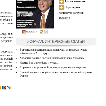
Архив номеров
Партнерам
уют власти
Количество загрузок:
омического
10698824
го сбора с
есы семьи
 Среди них
народована
ЖУРНАЛ, ИНТЕРЕСНЫЕ СТАТЬИ
 все равно
3 вредные инвестиционные привычки, от которых нужно
 поступать
избавиться в 2015 году
 меньшими.
Холодная война с Россией никогда и не заканчивалась
дов рублей
того чтобы
Нефть: Все могло быть и хуже…
ов рублей,
3 правила для успешной торговли мусорными акциями
очитают не
Лучший вариант для убыточных торговых позиций на рынке
Форекс