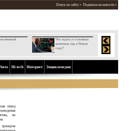
Поиск по сайту »
Подписка на новости »
инственный
Что ждать от основных
валютных пар в Новом
году?
Aвто
Hi-tech
Интернет
Энциклопедия
как перед
поведения
нятны, но
ли.
м тренером
трируемые