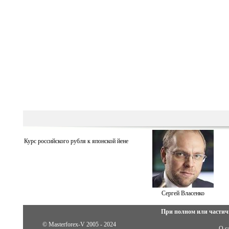
Курс российского рубля к японской йене
Сергей Власенко
При полном или частич
© Masterforex-V 2005 - 2024
О с