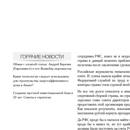
ГОРЯЧИЕ НОВОСТИ
сотрудника РФС, вовсе не в неудо
страны в данный момента приблизи
Обман с оплатой статьи: Андрей Березин
получены после заключения сделки,
(Евроинвест) и его Конвейер перезапуска
Российские журналисты попыталис
плате. И сумма вышла крайне печа
Какие технологии следует использовать
Федеральной службой по труду и 
для строительства энергоэффективного
конторы страны стала суровой нео
дома в Анапе?
Не все эти долги относятся к не
Создание прочной инвестиционной базы в
спортивной сборной страны, но сер
20 лет: Советы и стратегии
задолжал главе совета директоро
предоставить этой организации кре
Как показали результаты, показа
миллионов рублей вернуть президен
Да РФС вроде бы и пытался найти 
вроде бы и нашел ее, но тут край
должны были поступить на счета Р