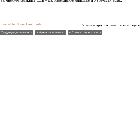
ь с мнением редакции. Если у Вас иное мнение напишите его в комментариях.
powered by HyperComments
Возник вопрос по теме статьи - Задать
« Предыдущая новость «
» Архив категории «
» Следующая новость »