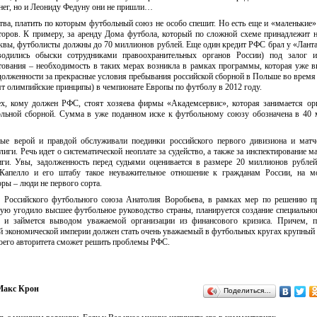
енег, но и Леониду Федуну они не пришли…
ва, платить по которым футбольный союз не особо спешит. Но есть еще и «маленькие»
торов. К примеру, за аренду Дома футбола, который по сложной схеме принадлежит 
квы, футболисты должны до 70 миллионов рублей. Еще один кредит РФС брал у «Ланта
одились обыски сотрудниками правоохранительных органов России) под залог и
тования – необходимость в таких мерах возникла в рамках программы, которая уже 
задолженности за прекрасные условия пребывания российской сборной в Польше во время 
асят олимпийские принципы) в чемпионате Европы по футболу в 2012 году.
, кому должен РФС, стоят хозяева фирмы «Академсервис», которая занимается ор
льной сборной. Сумма в уже поданном иске к футбольному союзу обозначена в 40
орые верой и правдой обслуживали поединки российского первого дивизиона и мат
ги. Речь идет о систематической неоплате за судейство, а также за инспектирование 
и. Увы, задолженность перед судьями оценивается в размере 20 миллионов рубле
Капелло и его штабу такое неуважительное отношение к гражданам России, на мо
оры – люди не первого сорта.
я Российского футбольного союза Анатолия Воробьева, в рамках мер по решению 
ую угодило высшее футбольное руководство страны, планируется создание специально
й и займется выводом уважаемой организации из финансового кризиса. Причем, 
ой экономической империи должен стать очень уважаемый в футбольных кругах крупный
воего авторитета сможет решить проблемы РФС.
Макс Крон
Поделиться…