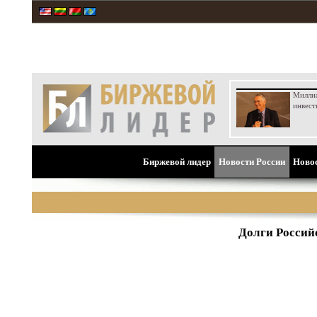
Милли
инвест
Биржевой лидер
Новости России
Ново
Долги Россий