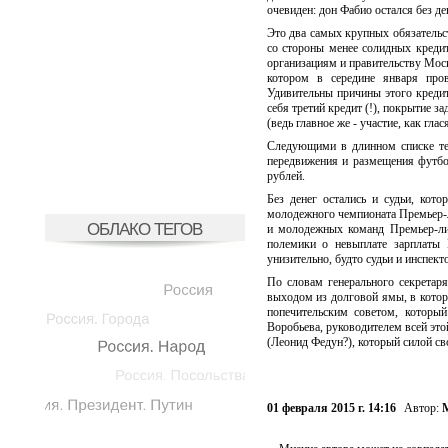
очевиден: дон Фабио остался без д
Это два самых крупных обязательст
со стороны менее солидных креди
организациям и правительству Мос
котором в середине января пров
Удивительны причины этого креди
себя третий кредит (!), покрытие 
(ведь главное же - участие, как гл
Следующими в длинном списке тех
передвижения и размещения футбо
рублей.
Без денег остались и судьи, кот
молодежного чемпионата Премьер-ли
ОБЛАКО ТЕГОВ
и молодежных команд Премьер-лиг
полемики о невыплате зарплаты 
унизительно, будто судьи и инспект
По словам генерального секретар
выходом из долговой ямы, в котор
попечительским советом, которы
Воробьева, руководителем всей эт
(Леонид Федун?), который силой с
01 февраля 2015 г. 14:16
Автор: