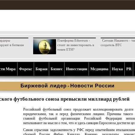
ардеры
Платформа Ethereum -
Сатоши Накамото - та
ируют в биткоин
стоит ли инвестировать в
создатель BTC
токен ETH?
сти Мира
Форекс
Биржи
Бизнес
Инвестиции
Медицина
Наука
PR
Биржевой лидер
Новости России
»
ского футбольного союза превысили миллиард рублей
Российский футбольный союз продолжает коллекционировать долги 
юридическими, так и перед физическими лицами. Причины такого 
главной футбольной организации Российской Федерации непо
наталкивают на мысли о том, что и здесь санкции Евросоюза достигли це
Самая серьезная задолженность у РФС перед опытнейшим итальянски
сборной России Фабио Капелло. Конечно, результаты, демонс