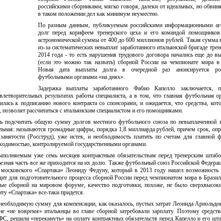
российскими сборниками, мягко говоря, далеки от идеальных, но обвиня
в таком положении дел как минимум неуместно.
По разным данным, публикуемым российскими информационными аге
долг перед корифеем тренерского цеха и его командой помощников 
астрономической суммы от 400 до 600 миллионов рублей. Такая сумма 
из-за систематических невыплат заработанного итальянской бригаде трен
2014 года - то есть нарушения трудового договора начались еще до в
(если это можно так назвать) сборной России на чемпионате мира в
Новая дата выплаты долга в очередной раз анонсируется ро
футбольными органами «на днях».
Задержка выплаты заработанного Фабио Капелло заключается, 
влетворительных результатах работы специалиста, а в том, что главная футбольная о
лась к подписанию нового контракта со спонсорами, и ожидается, что средства, кот
 позволят рассчитаться с итальянским специалистом и его помощниками.
ь подсчитать общую сумму долгов местного футбольного союза по невыплаченной 
льная: называются громадные цифры, порядка 1,8 миллиарда рублей, причем срок, оп
занятости (Росструд), уже истек, и необходимость платить по счетам для главной 
бходимостью, контролируемой государственными органами.
выполняемым уже семь месяцев контрактным обязательствам перед тренерским штаб
ьезная часть все же приходится на их долю. Также футбольный союз Российской Федера
в московского «Спартака» Леониду Федуну, который в 2013 году нашел возможность
дит для подготовительного процесса сборной России перед чемпионатом мира в Бразил
нные сборной на мировом форуме, качество подготовки, похоже, не было сверхвысок
ту «Спартака» все-таки придется.
необходимую сумму для компенсации, как оказалось, пустых затрат Леонида Арнольдо
не «не вовремя» итальянцы во главе сборной затребовали зарплату. Поэтому средств
ФС, решили «перекинуть» на оплату контрактных обязательств перед Капелло и его шт