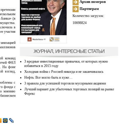
Архив номеров
Партнерам
 претензии
нескольким
Количество загрузок:
 Банка» (в
10698824
мущества.
включила в
ее участия
ганизацией
 миллионов
ЖУРНАЛ, ИНТЕРЕСНЫЕ СТАТЬИ
чей команд
3 вредные инвестиционные привычки, от которых нужно
матчей ФНЛ
избавиться в 2015 году
й. На фоне
й взгляд,
Холодная война с Россией никогда и не заканчивалась
Нефть: Все могло быть и хуже…
проблемы с
3 правила для успешной торговли мусорными акциями
го фонда с
Лучший вариант для убыточных торговых позиций на рынке
по мнению
Форекс
 бизнесмен