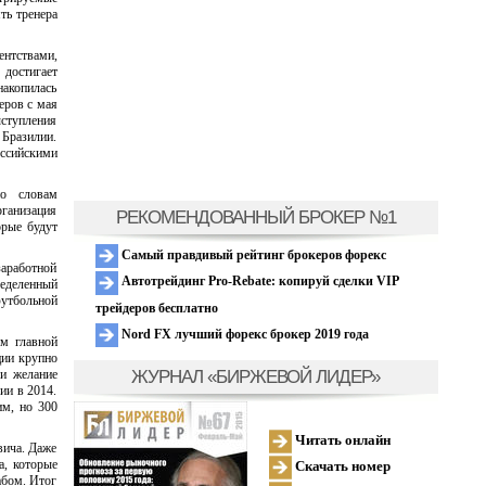
ть тренера
нтствами,
достигает
накопилась
еров с мая
ыступления
 Бразилии.
ссийскими
по словам
рганизация
РЕКОМЕНДОВАННЫЙ БРОКЕР №1
орые будут
Самый правдивый рейтинг брокеров форекс
заработной
Автотрейдинг Pro-Rebate: копируй сделки VIP
ределенный
футбольной
трейдеров бесплатно
Nord FX лучший форекс брокер 2019 года
ом главной
ции крупно
ЖУРНАЛ «БИРЖЕВОЙ ЛИДЕР»
 и желание
ии в 2014.
им, но 300
Читать онлайн
вича. Даже
а, которые
Скачать номер
абом. Итог