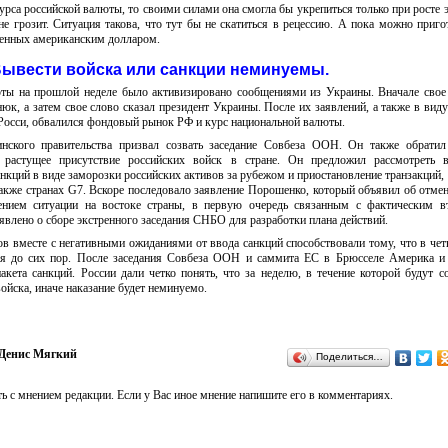
урса российской валюты, то своими силами она смогла бы укрепиться только при росте 
е грозит. Ситуация такова, что тут бы не скатиться в рецессию. А пока можно приго
ленных американским долларом.
ывести войска или санкции неминуемы.
юты на прошлой неделе было активизировано сообщениями из Украины. Вначале свое
юк, а затем свое слово сказал президент Украины. После их заявлений, а также в вид
Росси, обвалился фондовый рынок РФ и курс национальной валюты.
инского правительства призвал созвать заседание Совбеза ООН. Он также обрати
растущее присутствие российских войск в стране. Он предложил рассмотреть в
кций в виде заморозки российских активов за рубежом и приостановление транзакций,
акже странах G7. Вскоре последовало заявление Порошенко, который объявил об отмен
нием ситуации на востоке страны, в первую очередь связанным с фактическим в
аявлено о сборе экстренного заседания СНБО для разработки плана действий.
в вместе с негативными ожиданиями от ввода санкций способствовали тому, что в чет
тся до сих пор. После заседания Совбеза ООН и саммита ЕС в Брюсселе Америка и
акета санкций. России дали четко понять, что за неделю, в течение которой будут с
ойска, иначе наказание будет неминуемо.
Денис Мягкий
Поделиться…
ь с мнением редакции. Если у Вас иное мнение напишите его в комментариях.