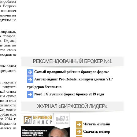
ентробанка
н. Вопреки
 повышает
ничивает
одукты не
 мириться.
х товаров.
я. Однако,
ые силы во
ство своих
ожидать не
РЕКОМЕНДОВАННЫЙ БРОКЕР №1
изны валют
прекратить
Самый правдивый рейтинг брокеров форекс
Автотрейдинг Pro-Rebate: копируй сделки VIP
т покупать
трейдеров бесплатно
 покупать
кой ставке
Nord FX лучший форекс брокер 2019 года
шена сумма
но из слов
ЖУРНАЛ «БИРЖЕВОЙ ЛИДЕР»
кой валюты
 Как можно
 рубля еще
за 2014 г.
 Бюджет на
Читать онлайн
ывается на
Скачать номер