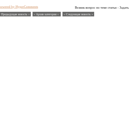
powered by HyperComments
Возник вопрос по теме статьи - Задать
« Предыдущая новость «
» Архив категории «
» Следующая новость »