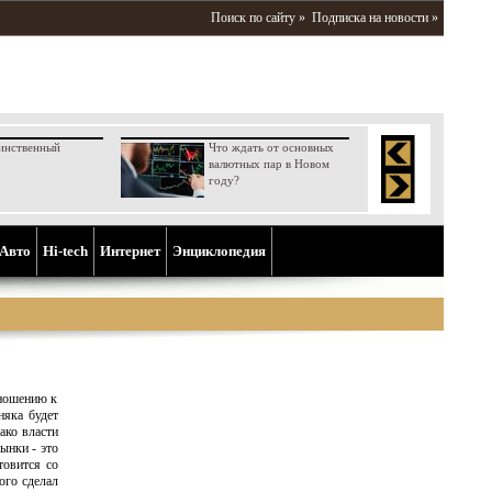
Поиск по сайту »
Подписка на новости »
инственный
Что ждать от основных
валютных пар в Новом
году?
Aвто
Hi-tech
Интернет
Энциклопедия
тношению к
няка будет
ако власти
ынки - это
товится со
ого сделал