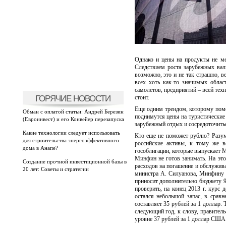
Однако и цены на продукты не ме
Следствием роста зарубежных вал
возможно, это и не так страшно, в
всех хоть как-то значимых облас
самолетов, предприятий – всей тех
ГОРЯЧИЕ НОВОСТИ
стоит.
Еще одним трендом, которому помож
Обман с оплатой статьи: Андрей Березин
поднимутся цены на туристические 
(Евроинвест) и его Конвейер перезапуска
зарубежный отдых и сосредоточитьс
Какие технологии следует использовать
Кто еще не поможет рублю? Разуме
для строительства энергоэффективного
российские активы, к тому же в
дома в Анапе?
гособлигации, которые выпускает М
Минфин не готов занимать. На это
Создание прочной инвестиционной базы в
расходов на погашение и обслужива
20 лет: Советы и стратегии
министра А. Силуанова, Минфину 
приносит дополнительно бюджету 9
проверить, на конец 2013 г. курс 
остался небольшой запас, в срав
составляет 35 рублей за 1 доллар. 
следующий год, к слову, правитель
уровне 37 рублей за 1 доллар США