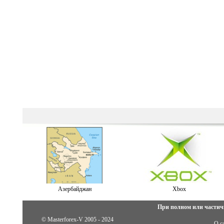
Азербайджан
Xbox
При полном или частич
© Masterforex-V 2005 - 2024
О с