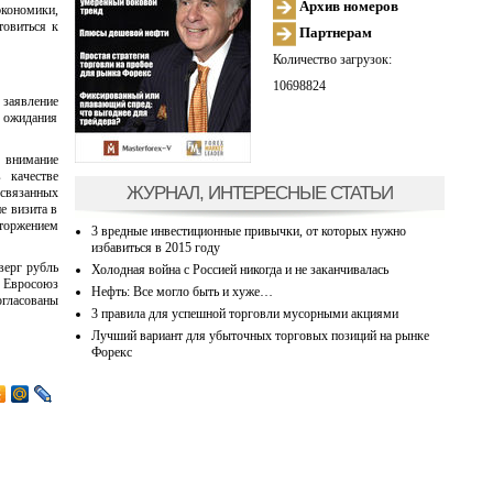
Архив номеров
экономики,
товиться к
Партнерам
Количество загрузок:
10698824
 заявление
у ожидания
л внимание
 качестве
ЖУРНАЛ, ИНТЕРЕСНЫЕ СТАТЬИ
 связанных
е визита в
торжением
3 вредные инвестиционные привычки, от которых нужно
избавиться в 2015 году
верг рубль
Холодная война с Россией никогда и не заканчивалась
 Евросоюз
Нефть: Все могло быть и хуже…
огласованы
3 правила для успешной торговли мусорными акциями
Лучший вариант для убыточных торговых позиций на рынке
Форекс