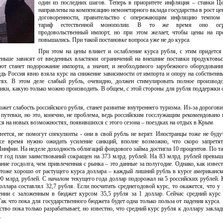
один из последних шагов. Теперь в приоритете инфляция – ставки Ц
направлены на компенсацию немонетарного вклада государства в рост це
договоренности, правительство с опережающим инфляцию темпом
тариф естественной монополии. В то же время оно огра
продовольственный импорт, но при этом желает, чтобы цены на пр
повышались. При такой постановке вопроса уже не до курса.
При этом на цены влияет и ослабление курса рубля, с этим придется
ньше зависят от введенных властями ограничений на внешние поставки продуктовы
ют станет подорожание импорта, а значит, и необходимого зарубежного оборудовани
едь Россия явно взяла курс на снижение зависимости от импорта и опору на собственн
тях. В этом деле слабый рубль, очевидно, должен стимулировать полное производ
ники, какую только можно производить. В общем, с этой стороны для рубля поддержки 
ет слабость российского рубля, станет развитие внутреннего туризма. Из-за дорогов
путевки, но это, конечно, не проблема, ведь российским госслужащим рекомендовано 
я на новых возможностях, появившихся с этого сезона – поездках на отдых в Крым.
ется, не помогут спекулянты - они в свой рубль не верят. Иностранцы тоже не буду
се время нужно ожидать усиление санкций, вполне возможно, что скоро запретят
инфин. На неделе доходность облигаций фондового займа достигла 10 процентов. По та
т год план заимствований сокращен на 373 млрд. рублей. На 83 млрд. рублей превы
ние госдолга, чем привлеченная с рынка – это данные за полугодие. Однако, как извест
тоже хорошо от растущего курса доллара – каждый лишний рубль в курсе американс
0 млрд. рублей. С началом текущего года доллар подорожал на 5 российских рублей.
доллара составлял 32,7 рубля. Если посчитать среднегодовой курс, то окажется, что у
нении с заложенным в бюджет курсом 35,5 рубля за 1 доллар. Сейчас средний курс 
Так что пока для государственного бюджета будет одна только польза от падения курса.
ство пока только разрабатывает, но известно, что средний курс рубля к доллару заклад
.