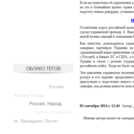
Если же помечтать об укреплении к
но это в ближайшее время стране н
подсчету новых рекордов, установ
В
Ослабление курса российской вал
сделал украинский премьер А. Яцен
новой волны санкций в отношении 
Как известно, руководитель укра
западных партнеров Украины на 
сдерживающей меры применение сан
с Россией, в банках ЕС и США, а т
Турцию в связи с резким ухудше
российских войск. Тогда же было з
ОБЛАКО ТЕГОВ
Эти заявления украинских политико
рухнул и его падение продолжае
приступили к подготовке нового п
санкции, она должна вывести свои в
03 сентября 2014 г. 12:44
Автор:
Мнение автора может не совпадат