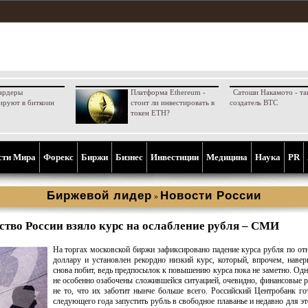
ардеры
Платформа Ethereum -
Сатоши Накамото - та
ируют в биткоин
стоит ли инвестировать в
создатель BTC
токен ETH?
сти Мира
Форекс
Биржи
Бизнес
Инвестиции
Медицина
Наука
PR
Биржевой лидер
Новости России
»
тво России взяло курс на ослабление рубля – СМИ
На торгах московской биржи зафиксировано падение курса рубля по о
доллару и установлен рекордно низкий курс, который, впрочем, навер
снова побит, ведь предпосылок к повышению курса пока не заметно. Одн
не особенно озабочены сложившейся ситуацией, очевидно, финансовые р
не то, что их заботит нынче больше всего. Российский Центробанк го
следующего года запустить рубль в свободное плаванье и недавно для эт