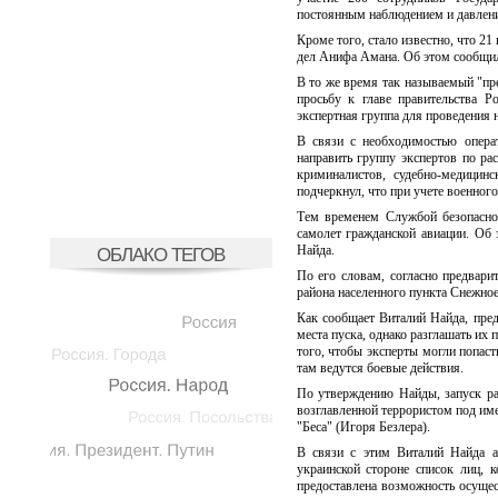
постоянным наблюдением и давлени
Кроме того, стало известно, что 
дел Анифа Амана. Об этом сообщил
В то же время так называемый "п
просьбу к главе правительства 
экспертная группа для проведения 
В связи с необходимостью опера
направить группу экспертов по ра
криминалистов, судебно-медицин
подчеркнул, что при учете военног
Тем временем Службой безопаснос
самолет гражданской авиации. Об
Найда.
ОБЛАКО ТЕГОВ
По его словам, согласно предвари
района населенного пункта Снежное
Как сообщает Виталий Найда, пре
места пуска, однако разглашать их
того, чтобы эксперты могли попаст
там ведутся боевые действия.
По утверждению Найды, запуск ра
возглавленной террористом под име
"Беса" (Игоря Безлера).
В связи с этим Виталий Найда ак
украинской стороне список лиц,
предоставлена возможность осуще