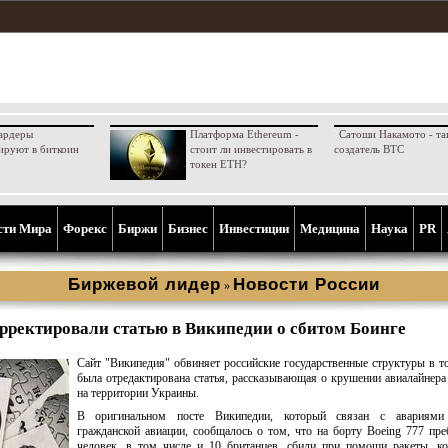
ардеры
Платформа Ethereum -
Сатоши Накамото - та
ируют в биткоин
стоит ли инвестировать в
создатель BTC
токен ETH?
сти Мира
Форекс
Биржи
Бизнес
Инвестиции
Медицина
Наука
PR
Биржевой лидер
Новости России
»
рректировали статью в Википедии о сбитом Боинге
Сайт "Википедия" обвиняет российские государственные структуры в т
была отредактирована статья, рассказывающая о крушении авиалайнера
на территории Украины.
В оригинальном посте Википедии, который связан с авариями
гражданской авиации, сообщалось о том, что на борту Boeing 777 пр
человек, в том числе и 10 британцев, сбили при помощи ракеты, к