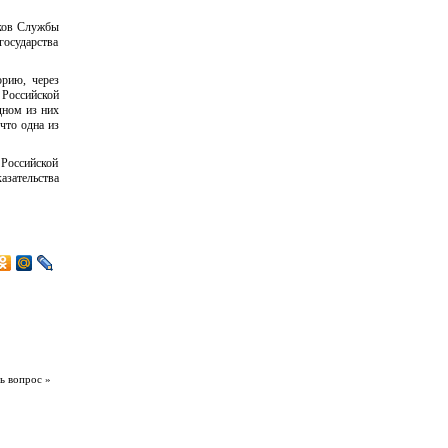
иков Службы
государства
орию, через
 Российской
дном из них
 что одна из
 Российской
азательства
ь вопрос »