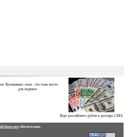
лег Кузьминых: плен - это тоже место
для подвига
Курс российского рубля к доллару США
fi-forex.org
обязательна.