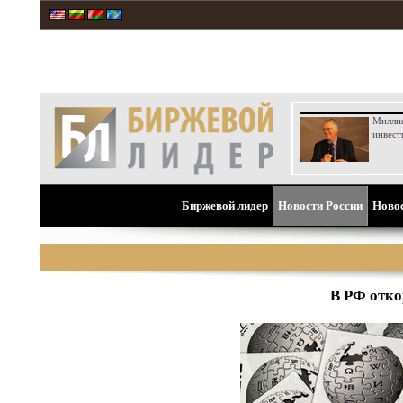
Милли
инвест
Биржевой лидер
Новости России
Ново
В РФ отко