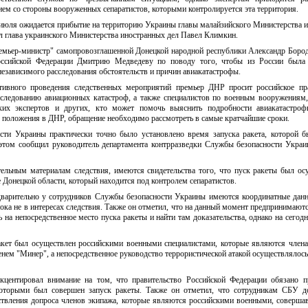
ем со стороны вооруженных сепаратистов, которыми контролируется эта территория.
21 июля ожидается прибытие на территорию Украины главы малайзийского Министерства 
 глава украинского Министерства иностранных дел Павел Климкин.
ремьер-министр" самопровозглашенной Донецкой народной республики Александр Боро
Российской Федерации Дмитрию Медведеву по поводу того, чтобы из России была 
независимого расследования обстоятельств и причин авиакатастрофы.
тивного проведения следственных мероприятий премьер ДНР просит российское пра
сследованию авиационных катастроф, а также специалистов по военным вооружениям,
ских экспертов и других, кто может помочь выяснить подробности авиакатастроф
о положения в ДНР, обращение необходимо рассмотреть в самые кратчайшие сроки.
ти Украины практически точно было установлено время запуска ракета, которой 
 этом сообщил руководитель департамента контрразведки Службы безопасности Укра
тельным материалам следствия, имеются свидетельства того, что пуск ракеты был ос
 Донецкой области, который находится под контролем сепаратистов.
дварительно у сотрудников Службы безопасности Украины имеются координатные дан
 пока не в интересах следствия. Также он отметил, что на данный момент предпринимают
ь на непосредственное место пуска ракеты и найти там доказательства, однако на сегод
кет был осуществлен российскими военными специалистами, которые являются член
нем "Минер", а непосредственное руководство террористической атакой осуществлялось
центировал внимание на том, что правительство Российской Федерации обязано п
 которыми был совершен запуск ракеты. Также он отметил, что сотрудникам СБУ д
ствления допроса членов экипажа, которые являются российскими военными, соверш