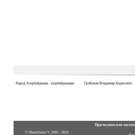
Народ Азербайджана - азербайджанцы
Гройсман Владимир Борисович
При полном или частич
© Masterforex-V 2005 - 2024
О с