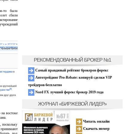
м-то была
молет сбили
актирование
учреждений
РЕКОМЕНДОВАННЫЙ БРОКЕР №1
Самый правдивый рейтинг брокеров форекс
Автотрейдинг Pro-Rebate: копируй сделки VIP
трейдеров бесплатно
Nord FX лучший форекс брокер 2019 года
ЖУРНАЛ «БИРЖЕВОЙ ЛИДЕР»
 на востоке
ана.
Читать онлайн
, поскольку
Скачать номер
х принимают
ботать под