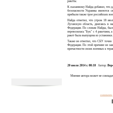
ракеты.
К сказанному Найда добавил, что д
безопасности Украины имеются св
прибыли также трое российских во
Найда отметил, что утром 18 июл
Луганскую область, двигаясь в н
Федерации. По словам Найды, было
перевозилась "Бук" с 4 ракетами, а
ракет была выпущена из установки.
Также он отметил, что СБУ точно 
Федерации. По этой причине он зая
причастности своих военных к терак
20 июля 2014 г. 08:18
Автор:
Вер
Мнение автора может не совпадат
comments 