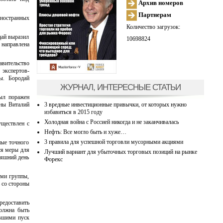
Архив номеров
Партнерам
иностранных
Количество загрузок:
дай выразил
10698824
направлена
вительство
 экспертов-
ы. Бородай
ЖУРНАЛ, ИНТЕРЕСНЫЕ СТАТЬИ
был поражен
3 вредные инвестиционные привычки, от которых нужно
ины Виталий
избавиться в 2015 году
Холодная война с Россией никогда и не заканчивалась
уществлен с
Нефть: Все могло быть и хуже…
3 правила для успешной торговли мусорными акциями
ные точного
ся меры для
Лучший вариант для убыточных торговых позиций на рынке
няшний день
Форекс
ами группы,
 со стороны
редоставить
олжна быть
авшими пуск