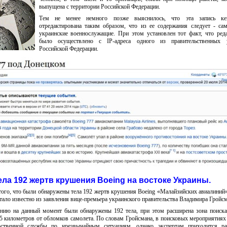
выпущена с территории Российской Федерации.
Тем не менее немного позже выяснилось, что эта запись ке
отредактирована таким образом, что из ее содержания следует - са
украинские военнослужащие. При этом установлен тот факт, что ред
было осуществлено с IP-адреса одного из правительственных 
Российской Федерации.
ла 192 жертв крушения Boeing на востоке Украины
.
ого, что были обнаружены тела 192 жертв крушения Boeing «Малайзийских авиалиний»
стало известно из заявления вице-премьера украинского правительства Владимира Гройсм
янию на данный момент были обнаружены 192 тела, при этом расширена зона поиска
 35 километров от обломков самолета. По словам Гройсмана, в поисковых мероприятия
рственной службы по чрезвычайным ситуациям, однако экспертам приходится ра