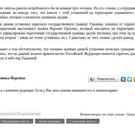
ля запуска ракеты потребовалось бы не меньше трех человек. По его словам, у сотрудн
едения по поводу того, что вместе с этой установкой на территорию украинского 
енных, которые и являются экипажем орудия.
я данная установка пересекла государственную границу Украины, покинув ее террит
аправлении населенного пункта Верхнее Орехово, который находится на территории
 зафиксировано пересечение государственной границы двумя тягачами, при этом на о
 на втором – такая же точно установка, но с 3 ракетами, из чего можно сделать вывод,
знает о том обстоятельстве, что членами экипажа данной установки являлись граждане
вил, что на данный момент правительство Российской Федерации пытается спрятать док
ту в небе над Украиной.
оника Марсина
Поделиться…
ь с мнением редакции. Если у Вас иное мнение напишите его в комментариях.
powered by HyperComments
Возник вопрос по теме статьи - Задат
« Предыдущая новость «
» Архив категории «
» Следующая новость »