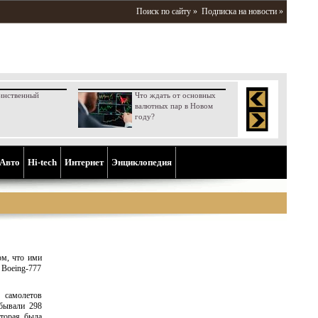
Поиск по сайту »
Подписка на новости »
инственный
Что ждать от основных
валютных пар в Новом
году?
Aвто
Hi-tech
Интернет
Энциклопедия
ом, что ими
 Boeing-777
 самолетов
ебывали 298
оторая была