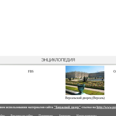
ЭНЦИКЛОПЕДИЯ
FBS
О
Версальский дворец (Версаль)
ном использовании материалов сайта
"Биржевой лидер"
ссылка на
http://www.pro
айте
Реклама на сайте
Партнерам
Авторам
Наши контакты