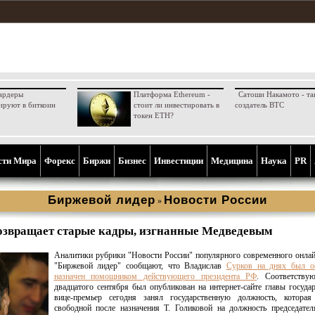
ардеры
Платформа Ethereum -
Сатоши Накамото - та
ируют в биткоин
стоит ли инвестировать в
создатель BTC
токен ETH?
сти Мира
Форекс
Биржи
Бизнес
Инвестиции
Медицина
Наука
PR
Биржевой лидер
Новости России
»
озвращает старые кадры, изгнанные Медведевым
Аналитики рубрики "Новости России" популярного современного онла
"Биржевой лидер" сообщают, что Владислав
Сурков на днях был о
назначен помощником действующего президента РФ
. Соответству
двадцатого сентября был опубликован на интернет-сайте главы государ
вице-премьер сегодня занял государственную должность, которая 
свободной после назначения Т. Голиковой на должность председате