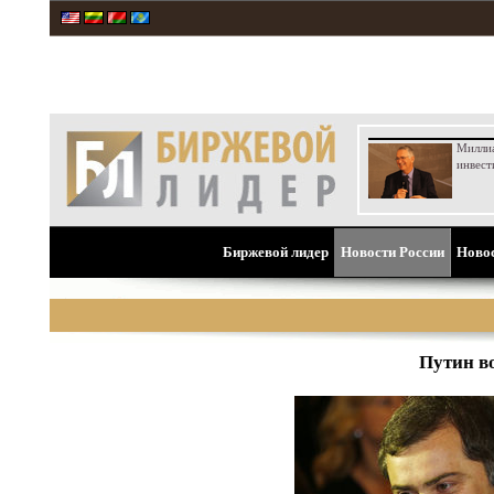
Милли
инвест
Биржевой лидер
Новости России
Ново
Путин в