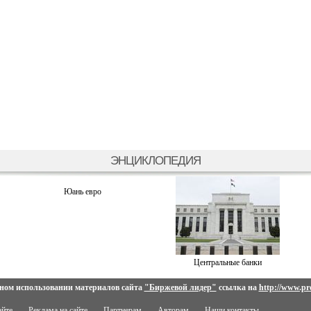
ЭНЦИКЛОПЕДИЯ
Юань евро
Центральные банки
ном использовании материалов сайта
"Биржевой лидер"
ссылка на
http://www.pro
айте
Реклама на сайте
Партнерам
Авторам
Наши контакты