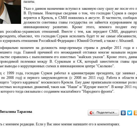
палаты.
Указ о данном назначении вступил в законную силу сразу же после его 
В. Путиным. Некоторые сведения о том, что господин Сурков в скор
вернется в Кремль, в СМИ появились в августе. В частности, сообщало
должности советника главы государства он займется курированием п
инновационному развитию. Кроме этого, немного позднее ем
их российско-украинских отношений. Вместе с тем, как передают СМИ, двадцатог
резидента, объяснил, что господин Сурков исполнять будет те же самые обязанности,
о курировать отношения Российской Федерации с Южной Осетией, а также с Абхазией.
официально назначен на должность вице-премьера страны в декабре 2011 года и о
ешнего года. Главной причиной его неожиданной отставки многие называли недов
льстве справились с выполнением его известных "майских указов". Кроме этого, данна
проводимой полемики между В. Сурковым и СК, который заместителя главы прав
ные выводы о коррупционных схемах в инновационном центре "Сколково".
д с 1999 года, господин Сурков работал в администрации президента, где занимал
 по 2008 год) и первого замруководителя (с 2008 по 2011 год). Работа в области 
оящего "серого кардинала" московского Кремля. Ему даже приписывали основные роли 
звестных молодежных движений, таких как "Наши" и "Идущие вместе". В конце 2011 год
 которого тогда связывали с созданием масштабного "Народного фронта".
Виталина Тарасова
Поделиться…
ь с мнением редакции. Если у Вас иное мнение напишите его в комментариях.