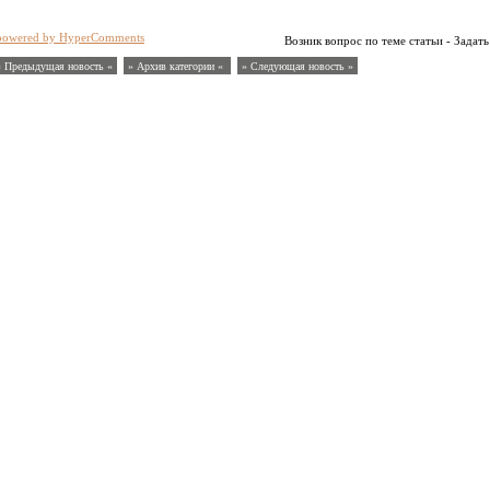
powered by HyperComments
Возник вопрос по теме статьи - Задать
« Предыдущая новость «
» Архив категории «
» Следующая новость »