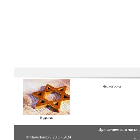
Черногория
Иудаизм
При полном или частич
© Masterforex-V 2005 - 2024
О с