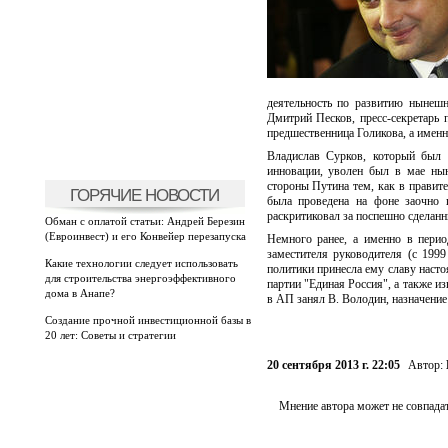
деятельность по развитию нынешн
Дмитрий Песков, пресс-секретарь п
предшественница Голикова, а именн
Владислав Сурков, который был 
инновации, уволен был в мае нын
стороны Путина тем, как в правите
ГОРЯЧИЕ НОВОСТИ
была проведена на фоне заочно 
раскритиковал за поспешно сделан
Обман с оплатой статьи: Андрей Березин
(Евроинвест) и его Конвейер перезапуска
Немного ранее, а именно в перио
заместителя руководителя (с 1999
Какие технологии следует использовать
политики принесла ему славу наст
для строительства энергоэффективного
партии "Единая Россия", а также и
дома в Анапе?
в АП занял В. Володин, назначение
Создание прочной инвестиционной базы в
20 лет: Советы и стратегии
20 сентября 2013 г. 22:05
Автор:
Мнение автора может не совпадат