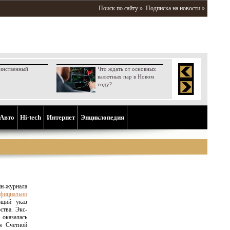
Поиск по сайту »
Подписка на новости »
инственный
Что ждать от основных
валютных пар в Новом
году?
Aвто
Hi-tech
Интернет
Энциклопедия
йн-журнала
фициально
ющий указ
ства. Экс-
оказалась
ля Счетной