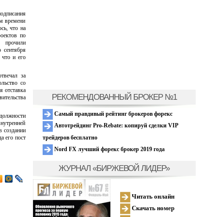
подписания
ом времени
сь, что на
роектов по
у прочили
о сентября
 что и его
твечал за
ольство со
я отставка
РЕКОМЕНДОВАННЫЙ БРОКЕР №1
ительства
Самый правдивый рейтинг брокеров форекс
 должности
внутренней
Автотрейдинг Pro-Rebate: копируй сделки VIP
в создании
трейдеров бесплатно
а его пост
Nord FX лучший форекс брокер 2019 года
ЖУРНАЛ «БИРЖЕВОЙ ЛИДЕР»
Читать онлайн
Скачать номер