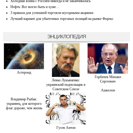
Холодная война с Россией никогда и не заканчивалась
Нефть: Все могло быть и хуже…
3 правила для успешной торговли мусорными акциями
Лучший вариант для убыточных торговых позиций на рынке Форекс
ЭНЦИКЛОПЕДИЯ
Астероид
Горбачев Михаил
Левко Лукьяненко:
Сергеевич
украинский подпольщик в
Советском Союзе
Ашкелон
Владимир Рыбак:
украинец, для которого
флаг дороже, чем жизнь
Гусев Антон