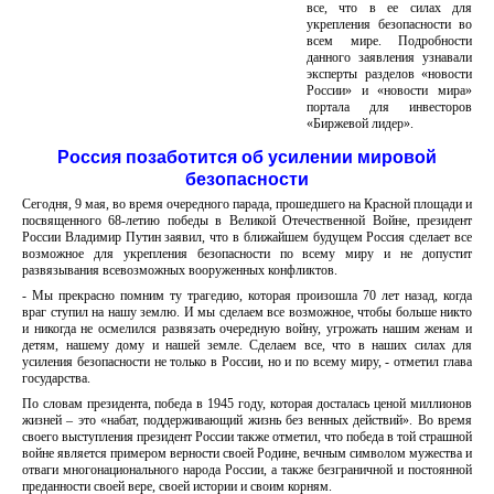
все, что в ее силах для
укрепления безопасности во
всем мире. Подробности
данного заявления узнавали
эксперты разделов «новости
России» и «новости мира»
портала для инвесторов
«Биржевой лидер».
Россия позаботится об усилении мировой
безопасности
Сегодня, 9 мая, во время очередного парада, прошедшего на Красной площади и
посвященного 68-летию победы в Великой Отечественной Войне, президент
России Владимир Путин заявил, что в ближайшем будущем Россия сделает все
возможное для укрепления безопасности по всему миру и не допустит
развязывания всевозможных вооруженных конфликтов.
- Мы прекрасно помним ту трагедию, которая произошла 70 лет назад, когда
враг ступил на нашу землю. И мы сделаем все возможное, чтобы больше никто
и никогда не осмелился развязать очередную войну, угрожать нашим женам и
детям, нашему дому и нашей земле. Сделаем все, что в наших силах для
усиления безопасности не только в России, но и по всему миру, - отметил глава
государства.
По словам президента, победа в 1945 году, которая досталась ценой миллионов
жизней – это «набат, поддерживающий жизнь без венных действий». Во время
своего выступления президент России также отметил, что победа в той страшной
войне является примером верности своей Родине, вечным символом мужества и
отваги многонационального народа России, а также безграничной и постоянной
преданности своей вере, своей истории и своим корням.