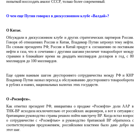
попыткой воссоздать аналог СССР, только более современный.
О чем еще Путин говорил в дискуссионном клубе «Валдай»?
О Китае.
Обсуждали в дискуссионном клубе и других стратегических партнеров России.
Говоря об отношениях России и Китая, Владимир Путин затронул тему нефти.
По словам президента РФ, Россия и Китай придут к соглашению по поставкам
нефти и газа, что в сочетании с другими шагами увеличит товарооборот между
странами в ближайшее время на двадцать миллиардов долларов в год, с 80
миллиардов до 100 миллиардов.
Еще одним важным шагом двустороннего сотрудничества между РФ и КНР
Владимир Путин назвал переход к обслуживанию двустороннего товарооборота
в рублях и юанях, национальных валютах этих государств.
О «Роснефти».
Как отметил президент РФ, инициатива о продаже «Роснефти» доли ААР в
ТНК-ВР исходила исключительно от российских акционеров, а вот в ситуации с
британцами руководство страны решило пойти навстречу ВР. Когда встал вопрос
о сотрудничестве с «Роснефтью» и руководство британской ВР обратилось с
соответствующим предложением, российскими властями было дано добро на
этот шаг.