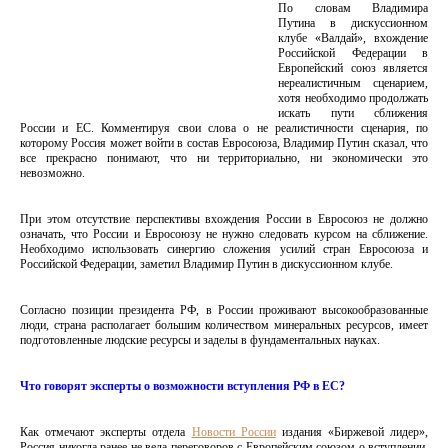
По словам Владимира
Путина в дискуссионном
клубе «Валдай», вхождение
Российской Федерации в
Европейский союз является
нереалистичным сценарием,
хотя необходимо продолжать
искать пути сближения
России и ЕС. Комментируя свои слова о не реалистичности сценария, по
которому Россия может войти в состав Евросоюза, Владимир Путин сказал, что
все прекрасно понимают, что ни территориально, ни экономически это
невозможно.
При этом отсутствие перспективы вхождения России в Евросоюз не должно
означать, что России и Евросоюзу не нужно следовать курсом на сближение.
Необходимо использовать синергию сложения усилий стран Евросоюза и
Российской Федерации, заметил Владимир Путин в дискуссионном клубе.
Согласно позиции президента РФ, в России проживают высокообразованные
люди, страна располагает большим количеством минеральных ресурсов, имеет
подготовленные людские ресурсы и заделы в фундаментальных науках.
Что говорят эксперты о возможности вступления РФ в ЕС?
Как отмечают эксперты отдела
Новости России
издания «Биржевой лидер»,
Россия никогда ранее не вела переговоров с Европейским союзом о вступлении,