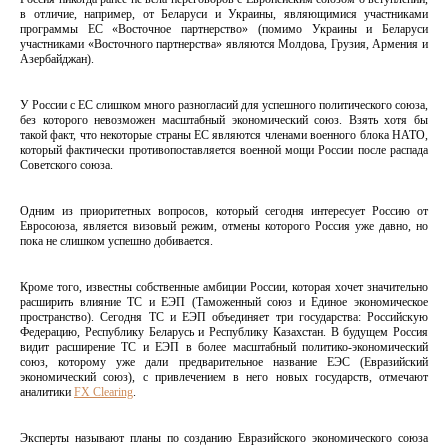
в отличие, например, от Беларуси и Украины, являющимися участниками
программы ЕС «Восточное партнерство» (помимо Украины и Беларуси
участниками «Восточного партнерства» являются Молдова, Грузия, Армения и
Азербайджан).
У России с ЕС слишком много разногласий для успешного политического союза,
без которого невозможен масштабный экономический союз. Взять хотя бы
такой факт, что некоторые страны ЕС являются членами военного блока НАТО,
который фактически противопоставляется военной мощи России после распада
Советского союза.
Одним из приоритетных вопросов, который сегодня интересует Россию от
Евросоюза, является визовый режим, отмены которого Россия уже давно, но
пока не слишком успешно добивается.
Кроме того, известны собственные амбиции России, которая хочет значительно
расширить влияние ТС и ЕЭП (Таможенный союз и Единое экономическое
пространство). Сегодня ТС и ЕЭП объединяет три государства: Российскую
Федерацию, Республику Беларусь и Республику Казахстан. В будущем Россия
видит расширение ТС и ЕЭП в более масштабный политико-экономический
союз, которому уже дали предварительное название ЕЭС (Евразийский
экономический союз), с привлечением в него новых государств, отмечают
аналитики
FX Clearing
.
Эксперты называют планы по созданию Евразийского экономического союза