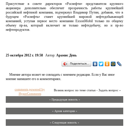
Присутствие в совете директоров «Роснефти» представителя крупного
акционера дополнительно обеспечит прозрачность работы крупнейшей
российской нефтяной компании, подчеркнул Владимир Путин, добавив, что в
будущем «Роснефть» станет крупнейшей мировой нефтедобывающей
компанией, уступая первое место компании ExxonMobil только по общему
объему пр-ва, который включает не только нефтедобычу, но и пр-во
нефтепродуктов.
25 октября 2012 г. 19:58
Автор:
Арамис День
Поделиться…
Мнение автора может не совпадать с мнением редакции. Если у Вас иное
мнение напишите его в комментариях.
comments powered by
Возник вопрос по теме статьи - Задать вопрос »
HyperComments
« Предыдущая новость «
» Архив категории «
» Следующая новость »