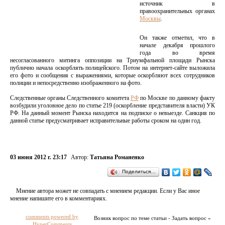
источник в
правоохранительных органах
Москвы
.
Он также отметил, что в
начале декабря прошлого
года во время
несогласованного митинга оппозиции на Триумфальной площади Рынска
публично начала оскорблять полицейского. Потом на интернет-сайте выложила
его фото и сообщения с выражениями, которые оскорбляют всех сотрудников
полиции и непосредственно изображенного на фото.
Следственные органы Следственного комитета
РФ
по Москве по данному факту
возбудили уголовное дело по статье 219 (оскорбление представителя власти) УК
РФ. На данный момент Рынска находится на подписке о невыезде. Санкция по
данной статье предусматривает исправительные работы сроком на один год.
03 июня 2012 г. 23:17
Автор:
Татьяна Романенко
Поделиться…
Мнение автора может не совпадать с мнением редакции. Если у Вас иное
мнение напишите его в комментариях.
comments powered by
Возник вопрос по теме статьи - Задать вопрос »
HyperComments