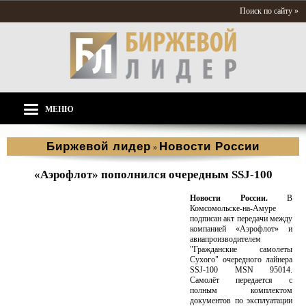
Поиск по сайту »
МЕНЮ
Биржевой лидер
Новости России
»
«Аэрофлот» пополнился очередным SSJ-100
Новости России.
В
Комсомольске-на-Амуре
подписан акт передачи между
компанией «Аэрофлот» и
авиапроизводителем
"Гражданские самолеты
Сухого" очередного лайнера
SSJ-100 MSN 95014.
Самолёт передается с
полным комплектом
документов по эксплуатации