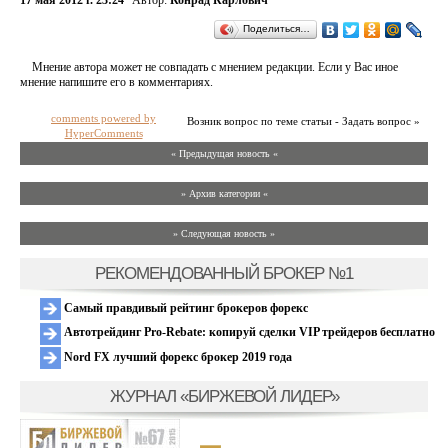
17 мая 2012 г. 23:24
Автор:
Конрад Карлович
Поделиться…
Мнение автора может не совпадать с мнением редакции. Если у Вас иное
мнение напишите его в комментариях.
comments powered by
Возник вопрос по теме статьи - Задать вопрос »
HyperComments
« Предыдущая новость «
» Архив категории «
» Следующая новость »
РЕКОМЕНДОВАННЫЙ БРОКЕР №1
Самый правдивый рейтинг брокеров форекс
Автотрейдинг Pro-Rebate: копируй сделки VIP трейдеров бесплатно
Nord FX лучший форекс брокер 2019 года
ЖУРНАЛ «БИРЖЕВОЙ ЛИДЕР»