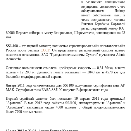
и различного авиационного
имущества, связанного с его
обслуживанием. Лайнер
имеет собственное имя, в
честь заслуженного летчика
Евгения Барабаша. Бортовой
регистрационный номер RA-
89006 Перелет лайнера к месту базирования, Шереметьево, запланирован на 23
мая.
SSJ-100 – это первый самолет, полностью спроектированный и изготовленный в
России после распада
СССР
. Он представляет региональный самолет нового
поколения от компании ЗАО "Гражданские самолеты Сухого" с участием Alenia
Aermacchi.
Основные возможности самолета: крейсерская скорость — 0,81 Маха, высота
полета - 12 200 м. Дальность полета составляет — 3048 км и 4578 км для
базовой и модифицированной версии.
Январь 2011 года ознаменовался для SSJ100 получением сертификата типа АР
МАК. Сертификат типа EASA SSJ100 получил В феврале этого года.
Первый серийный самолет был поставлен 19 апреля 2011 года армянской
"Армавиа". В мае 2012 года лайнеры SSJ100, эксплуатируемые "Армавиа" и
"Аэрофлот", выполнили около 4000 полетов с общей продолжительностью
более 7700 летных часов.