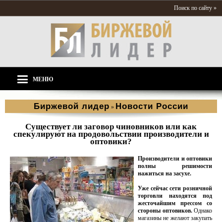
Поиск по сайту »
МЕНЮ
Биржевой лидер
Новости России
»
Существует ли заговор чиновников или как
спекулируют на продовольствии производители и
оптовики?
Производители и оптовики
полны решимости
нажиться на засухе.
Уже сейчас сети розничной
торговли находятся под
жесточайшим прессом со
стороны оптовиков.
Однако
магазины не желают закупать