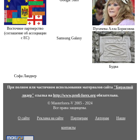
Google Sites
Восточное партнерство
Пугачева Алла Борисовна
(соглашение об ассоциации
с ЕС)
Samsung Galaxy
Будва
Софа Ландвер
При полном или частичном использовании материалов сайта
"Биржевой
лидер"
ссылка на
http://www.profi-forex.org
обязательна.
© Masterforex-V 2005 - 2024
Все права защищены.
О сайте
Реклама на сайте
Партнерам
Авторам
Наши
контакты