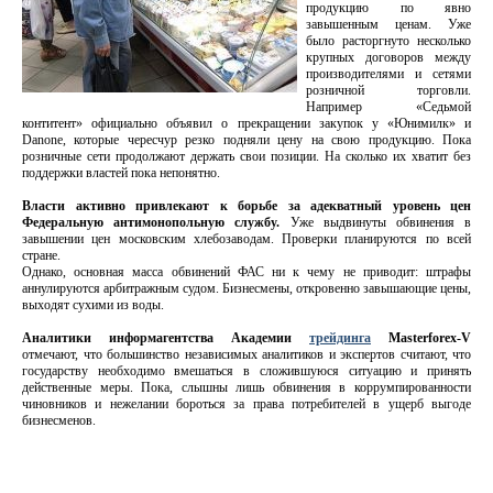
продукцию по явно
завышенным ценам. Уже
было расторгнуто несколько
крупных договоров между
производителями и сетями
розничной торговли.
Например «Седьмой
контитент» официально объявил о прекращении закупок у «Юнимилк» и
Danone, которые чересчур резко подняли цену на свою продукцию. Пока
розничные сети продолжают держать свои позиции. На сколько их хватит без
поддержки властей пока непонятно.
Власти активно привлекают к борьбе за адекватный уровень цен
Федеральную антимонопольную службу.
Уже выдвинуты обвинения в
завышении цен московским хлебозаводам. Проверки планируются по всей
стране.
Однако, основная масса обвинений ФАС ни к чему не приводит: штрафы
аннулируются арбитражным судом. Бизнесмены, откровенно завышающие цены,
выходят сухими из воды.
Аналитики информагентства Академии
трейдинга
Masterforex-V
отмечают, что большинство независимых аналитиков и экспертов считают, что
государству необходимо вмешаться в сложившуюся ситуацию и принять
действенные меры. Пока, слышны лишь обвинения в коррумпированности
чиновников и нежелании бороться за права потребителей в ущерб выгоде
бизнесменов.