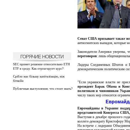
Сенат США призывает также все
антисемитских выпадов, которые м
Законодатели Америки уверены, 
ГОРЯЧИЕ НОВОСТИ
переговоров
: лишь общенациональн
SEC примет решение относительно ETH
Лидеры Соединенных Штатов и Ев
ETF в среду. Как отреагирует курс?
демократическим политическим сила
Срібло має більшу капіталізацію, ніж
біткойн
"Если украинские власти не прис
президент Барак Обама и Кон
Публичные выступления: что стоит знать?
политиков и чиновников Укра
числу таких мер относятся огранич
Евромайда
Евромайданы в Украине подде
представителей Конгресса США,
Выступая в декабре прошлого года
коллеге-демократу Кристоферу Мер
На встрече с лидерами Объедине