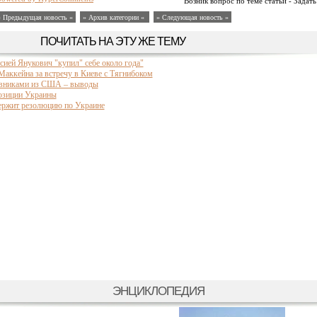
Возник вопрос по теме статьи - Задать
« Предыдущая новость «
» Архив категории «
» Следующая новость »
ПОЧИТАТЬ НА ЭТУ ЖЕ ТЕМУ
ией Янукович "купил" себе около года"
ккейна за встречу в Киеве с Тягнибоком
новниками из США – выводы
озиции Украины
ержит резолюцию по Украине
ЭНЦИКЛОПЕДИЯ