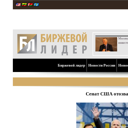
Милли
инвест
Биржевой лидер
Новости России
Ново
Сенат США отозва