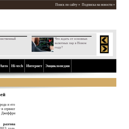
Поиск по сайту »
Подписка на новости »
инственный
Что ждать от основных
валютных пар в Новом
году?
Aвто
Hi-tech
Интернет
Энциклопедия
ией
рода и его
 в сервисе
не Джеффри
 разгона
2013 года.