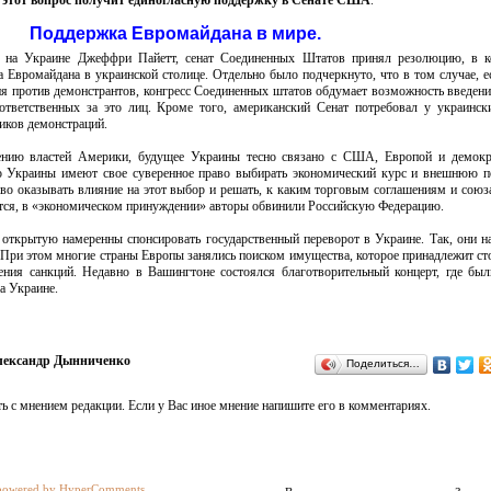
 этот вопрос получит единогласную поддержку в Сенате США
.
Поддержка Евромайдана в мире.
 на Украине Джеффри Пайетт, сенат Соединенных Штатов принял резолюцию, в к
 Евромайдана в украинской столице. Отдельно было подчеркнуто, что в том случае, е
ия против демонстрантов, конгресс Соединенных штатов обдумает возможность введен
ответственных за это лиц. Кроме того, американский Сенат потребовал у украинск
иков демонстраций.
нению властей Америки, будущее Украины тесно связано с США, Европой и демокр
о Украины имеют свое суверенное право выбирать экономический курс и внешнюю п
аво оказывать влияние на этот выбор и решать, к каким торговым соглашениям и союз
ется, в «экономическом принуждении» авторы обвинили Российскую Федерацию.
открытую намеренны спонсировать государственный переворот в Украине. Так, они н
 При этом многие страны Европы занялись поиском имущества, которое принадлежит с
ения санкций. Недавно в Вашингтоне состоялся благотворительный концерт, где бы
а Украине.
ександр Дынниченко
Поделиться…
ь с мнением редакции. Если у Вас иное мнение напишите его в комментариях.
powered by HyperComments