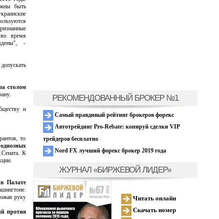
лжны быть
украинские
пользуются
ризнанные
 во время
дены", -
 допускать
за столом
ану.
РЕКОМЕНДОВАННЫЙ БРОКЕР №1
бществу и
Самый правдивый рейтинг брокеров форекс
Автотрейдинг Pro-Rebate: копируй сделки VIP
рантов, то
трейдеров бесплатно
 одиозных
Nord FX лучший форекс брокер 2019 года
 Сената. К
кции.
ЖУРНАЛ «БИРЖЕВОЙ ЛИДЕР»
 в Палате
шингтоне.
пожав руку
Читать онлайн
Скачать номер
ий против