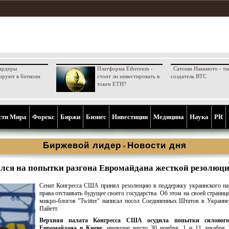
ардеры
Платформа Ethereum -
Сатоши Накамото - та
ируют в биткоин
стоит ли инвестировать в
создатель BTC
токен ETH?
сти Мира
Форекс
Биржи
Бизнес
Инвестиции
Медицина
Наука
PR
Биржевой лидер
Новости дня
»
лся на попытки разгона Евромайдана жесткой резолюц
Сенат Конгресса США принял резолюцию в поддержку украинского на
права отстаивать будущее своего государства. Об этом на своей странице
микро-блогов "Twitter" написал посол Соединенных Штатов в Украи
Пайетт.
Верхняя палата Конгресса США осудила попытки силового
Евромайдана в Киеве
, имевшие место 30 ноября, 1 и 11 декабря 