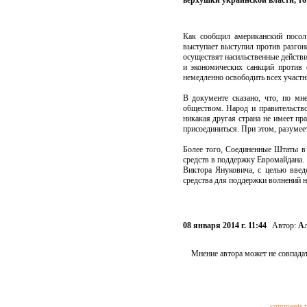
верхушки украинской власти, то
Как сообщил американский посол
выступает выступил против разгона
осуществят насильственные действ
и экономических санкций против 
немедленно освободить всех участн
В документе сказано, что, по м
обществом. Народ и правительств
никакая другая страна не имеет пр
присоединиться. При этом, разуме
Более того, Соединенные Штаты в 
средств в поддержку Евромайдана.
Виктора Януковича, с целью введ
средства для поддержки волнений н
08 января 2014 г. 11:44
Автор:
Ал
Мнение автора может не совпадат
comments 