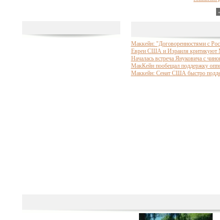
Маккейн: "Договоренностями с Росс
Евреи США и Израиля критикуют Ма
Началась встреча Януковича с чи
МакКейн пообещал поддержку опп
Маккейн: Сенат США быстро подд