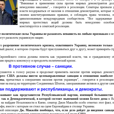
"Виновные в применении силы против мирных демонстрантов до
немедленно наказаны", - говорится в резолюции. Сенаторы призвали 
власти воздержаться от насилия в отношении демонстрантов, которые 
своими конституционными правами, и соблюдать права человека, п
цивилизованным международным сообществом. "Все задержанные
мирных протестных акций должны быть немедленно освобож
констатируется в сенатской резолюции.
 политические силы Украины не разжигать ненависть по любым признакам
и не
огут расколоть украинскую нацию.
что
разрешение политического кризиса, охватившего Украину, возможно только 
ый диалог, в котором стороны будут прислушиваться друг к другу, может примирить стр
ропейского союза должны помочь как украинской власти, так и гражданскому о
м придти к консенсусу и преодолеть политический кризис.
В противном случае – санкции.
лушаются к голосу разума и продолжат применять насилие против мирных демонст
гресс США должны ввести целенаправленные санкции в отношении наиболее
ины
, причастных к совершению насилия против украинцев", - говорится в резолюции
ение на въезд на территорию Соединенных Штатов, замораживание активов и другие сан
н поддерживают и республиканцы, и демократы.
рживают как представители Республиканской партии, имеющей большинство
 так и Демократической, в которой состоит нынешний хозяин Белого дома
в Ва
 на майдане Незалежности в Киеве, сенатор Джон Маккейн особо отметил этот факт, 
фи, вместе с которым он стоял на сцене Евромайдана в столице Украины.
нной оппозиции
Дж. Маккейн пообещал, что, если дело дойдет до введения санкц