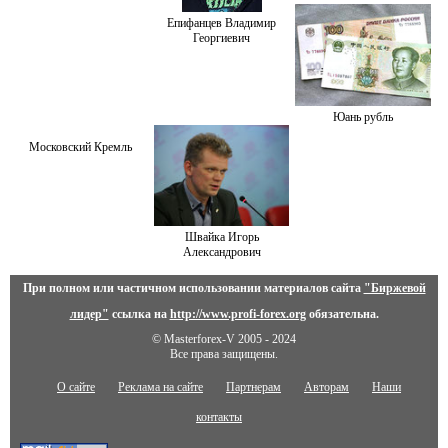
Епифанцев Владимир
Георгиевич
Юань рубль
Московский Кремль
Швайка Игорь
Александрович
При полном или частичном использовании материалов сайта
"Биржевой
лидер"
ссылка на
http://www.profi-forex.org
обязательна.
© Masterforex-V 2005 - 2024
Все права защищены.
О сайте
Реклама на сайте
Партнерам
Авторам
Наши
контакты