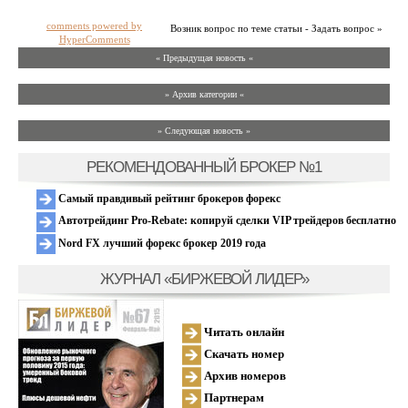
comments powered by
Возник вопрос по теме статьи - Задать вопрос »
HyperComments
« Предыдущая новость «
» Архив категории «
» Следующая новость »
РЕКОМЕНДОВАННЫЙ БРОКЕР №1
Самый правдивый рейтинг брокеров форекс
Автотрейдинг Pro-Rebate: копируй сделки VIP трейдеров бесплатно
Nord FX лучший форекс брокер 2019 года
ЖУРНАЛ «БИРЖЕВОЙ ЛИДЕР»
Читать онлайн
Скачать номер
Архив номеров
Партнерам