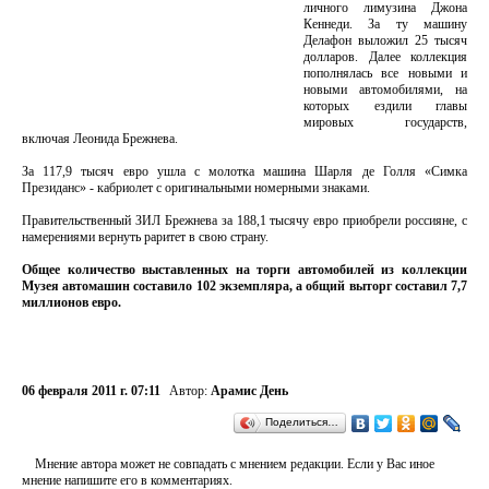
личного лимузина Джона
Кеннеди. За ту машину
Делафон выложил 25 тысяч
долларов. Далее коллекция
пополнялась все новыми и
новыми автомобилями, на
которых ездили главы
мировых государств,
включая Леонида Брежнева.
За 117,9 тысяч евро ушла с молотка машина Шарля де Голля «Симка
Президанс» - кабриолет с оригинальными номерными знаками.
Правительственный ЗИЛ Брежнева за 188,1 тысячу евро приобрели россияне, с
намерениями вернуть раритет в свою страну.
Общее количество выставленных на торги автомобилей из коллекции
Музея автомашин составило 102 экземпляра, а общий выторг составил 7,7
миллионов евро.
06 февраля 2011 г. 07:11
Автор:
Арамис День
Поделиться…
Мнение автора может не совпадать с мнением редакции. Если у Вас иное
мнение напишите его в комментариях.