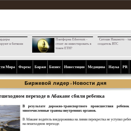
ардеры
Платформа Ethereum -
Сатоши Накамото - та
ируют в биткоин
стоит ли инвестировать в
создатель BTC
токен ETH?
сти Мира
Форекс
Биржи
Бизнес
Инвестиции
Медицина
Наука
PR
Биржевой лидер
Новости дня
»
ешеходном переходе в Абакане сбили ребенка
В результате дорожно-транспортного происшествия ребенок
многочисленные травмы внутренних органов.
В Абакане водитель внедорожника на линии перекрестка не уступил ребе
на пешеходном переходе.