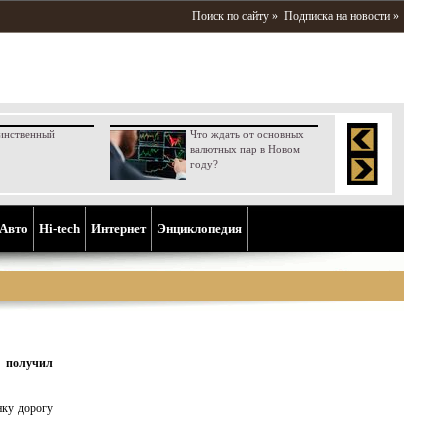
Поиск по сайту »
Подписка на новости »
инственный
Что ждать от основных
валютных пар в Новом
году?
Aвто
Hi-tech
Интернет
Энциклопедия
 получил
нку дорогу