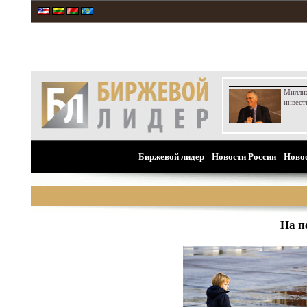
Милли
инвест
Биржевой лидер
Новости России
Ново
На п