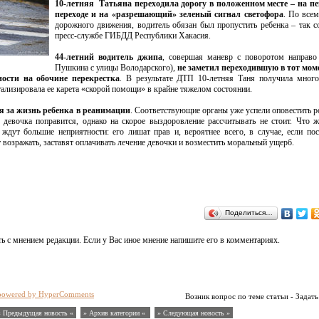
10-летняя Татьяна переходила дорогу в положенном месте – на п
переходе и на «разрешающий» зеленый сигнал светофора
. По все
дорожного движения, водитель обязан был пропустить ребенка – так 
пресс-службе ГИБДД Республики Хакасия.
44-летний водитель джипа
, совершая маневр с поворотом направо
Пушкина с улицы Володарского),
не заметил переходившую в тот мом
ности на обочине перекрестка
. В результате ДТП 10-летняя Таня получила мног
ализировала ее карета «скорой помощи» в крайне тяжелом состоянии.
я за жизнь ребенка в реанимации
. Соответствующие органы уже успели оповестить р
девочка поправится, однако на скорое выздоровление рассчитывать не стоит. Что ж
 ждут большие неприятности: его лишат прав и, вероятнее всего, в случае, если по
т возражать, заставят оплачивать лечение девочки и возместить моральный ущерб.
Поделиться…
ь с мнением редакции. Если у Вас иное мнение напишите его в комментариях.
powered by HyperComments
Возник вопрос по теме статьи - Задать
« Предыдущая новость «
» Архив категории «
» Следующая новость »