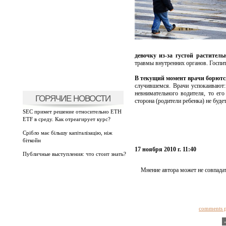
девочку из-за густой раститель
травмы внутренних органов. Госпит
В текущий момент врачи борютс
случившемся. Врачи успокаивают: 
невнимательного водителя, то его
ГОРЯЧИЕ НОВОСТИ
сторона (родители ребенка) не буде
SEC примет решение относительно ETH
ETF в среду. Как отреагирует курс?
Срібло має більшу капіталізацію, ніж
біткойн
17 ноября 2010 г. 11:40
Публичные выступления: что стоит знать?
Мнение автора может не совпадат
comments 