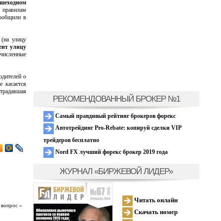
ешеходном
м правилам
сообщили в
 (на улицу
ент улицу
очисленные
одителей о
е касается
страдавшая
РЕКОМЕНДОВАННЫЙ БРОКЕР №1
Самый правдивый рейтинг брокеров форекс
Автотрейдинг Pro-Rebate: копируй сделки VIP
трейдеров бесплатно
Nord FX лучший форекс брокер 2019 года
ЖУРНАЛ «БИРЖЕВОЙ ЛИДЕР»
Читать онлайн
 вопрос »
Скачать номер