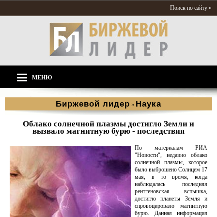
Поиск по сайту »
МЕНЮ
Биржевой лидер
Наука
»
Облако солнечной плазмы достигло Земли и
вызвало магнитную бурю - последствия
По материалам РИА
"Новости", недавно облако
солнечной плазмы, которое
было выброшено Солнцем 17
мая, в то время, когда
наблюдалась последняя
рентгеновская вспышка,
достигло планеты Земля и
спровоцировало магнитную
бурю. Данная информация