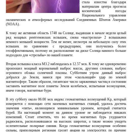
стала известна благодаря
материалам центра прогноза
космической погоды
Национального управления
океанических и атмосферных исследований Соединенных Штатов Америки
(NOAA).
К тому же активная область 1748 на Солнце, выдавшая в начале недели целый
ряд мощных рентгеновских вспышек, снова «выстрелила» 2 вспышками
немного меньшей мощности. Тем не менее, несмотря на небольшую силу этих
вспышек по сравнению с предыдущими, они получились более
геоэффективными, поэтому их расположение на диске Солнца намного больше
подходило для «стрельбы» по нашей планете.
Вторая вспышка класса M3.2 наблюдалась в 12.57 мск. К тому же одновременно
произошел мощный корональный выброс массы, другими словами, выброс
огромного облака солнечной плазмы. Субботним утром данный выброс
добрался до Земли, нанеся при этом «скользящий» удар по земной
магнитосфере. Таким образом, гигантское число заряженных частиц в состоянии
заставить магнитное поле планеты Земля колебаться, испытывая возмущения,
иначе говоря, магнитные бури.
В эту субботу около 06.00 мск индекс геомагнитных возмущений Kp, который
измеряется с помощью сети наземных магнитных станций, удалось достичь
значения «пять», являющимся минимальным уровнем, который считается
бурей. На настоящий момент на данном уровне не наблюдается никаких
изменений. Стоит отметить, что во время магнитных бурь ухудшается
радиосвязь, расположившаяся на высоких широтах, а также можно увидеть
ослепительные полярные сияния. Когда геомагнитные возмущения особенно
сильны, приполярным регионам грозят аварии на электросетях по причине