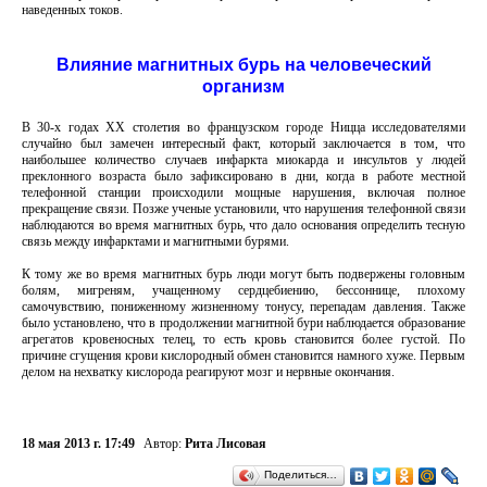
наведенных токов.
Влияние магнитных бурь на человеческий
организм
В 30-х годах XX столетия во французском городе Ницца исследователями
случайно был замечен интересный факт, который заключается в том, что
наибольшее количество случаев инфаркта миокарда и инсультов у людей
преклонного возраста было зафиксировано в дни, когда в работе местной
телефонной станции происходили мощные нарушения, включая полное
прекращение связи. Позже ученые установили, что нарушения телефонной связи
наблюдаются во время магнитных бурь, что дало основания определить тесную
связь между инфарктами и магнитными бурями.
К тому же во время магнитных бурь люди могут быть подвержены головным
болям, мигреням, учащенному сердцебиению, бессоннице, плохому
самочувствию, пониженному жизненному тонусу, перепадам давления. Также
было установлено, что в продолжении магнитной бури наблюдается образование
агрегатов кровеносных телец, то есть кровь становится более густой. По
причине сгущения крови кислородный обмен становится намного хуже. Первым
делом на нехватку кислорода реагируют мозг и нервные окончания.
18 мая 2013 г. 17:49
Автор:
Рита Лисовая
Поделиться…