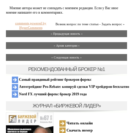
Мнение автора может не совпадать с мнением редакции. Если у Вас иное
мнение напишите его в комментариях.
comments powered by
Возник вопрос по теме статьи - Задать вопрос »
HyperComments
« Предыдущая новость «
» Архив категории «
» Следующая новость »
РЕКОМЕНДОВАННЫЙ БРОКЕР №1
Самый правдивый рейтинг брокеров форекс
Автотрейдинг Pro-Rebate: копируй сделки VIP трейдеров бесплатно
Nord FX лучший форекс брокер 2019 года
ЖУРНАЛ «БИРЖЕВОЙ ЛИДЕР»
Читать онлайн
Скачать номер