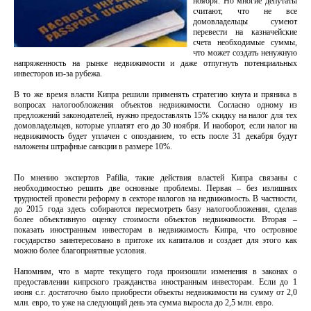
ноября. Но многие депутаты
считают, что не все
домовладельцы сумеют
перевести на казначейские
счета необходимые суммы,
что может создать ненужную
напряженность на рынке недвижимости и даже отпугнуть потенциальных
инвесторов из-за рубежа.
В то же время власти Кипра решили применять стратегию кнута и пряника в
вопросах налогообложения объектов недвижимости. Согласно одному из
предложений законодателей, нужно предоставлять 15% скидку на налог для тех
домовладельцев, которые уплатят его до 30 ноября. И наоборот, если налог на
недвижимость будет уплачен с опозданием, то есть после 31 декабря будут
наложены штрафные санкции в размере 10%.
По мнению экспертов Pafilia, такие действия властей Кипра связаны с
необходимостью решить две основные проблемы. Первая – без излишних
трудностей провести реформу в секторе налогов на недвижимость. В частности,
до 2015 года здесь собираются пересмотреть базу налогообложения, сделав
более объективную оценку стоимости объектов недвижимости. Вторая –
показать иностранным инвесторам в недвижимость Кипра, что островное
государство заинтересовано в притоке их капиталов и создает для этого как
можно более благоприятные условия.
Напомним, что в марте текущего года произошли изменения в законах о
предоставлении кипрского гражданства иностранным инвесторам. Если до 1
июня с.г. достаточно было приобрести объекты недвижимости на сумму от 2,0
млн. евро, то уже на следующий день эта сумма выросла до 2,5 млн. евро.