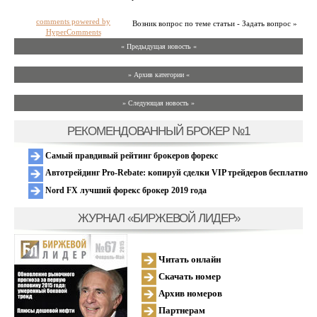
comments powered by
Возник вопрос по теме статьи - Задать вопрос »
HyperComments
« Предыдущая новость «
» Архив категории «
» Следующая новость »
РЕКОМЕНДОВАННЫЙ БРОКЕР №1
Самый правдивый рейтинг брокеров форекс
Автотрейдинг Pro-Rebate: копируй сделки VIP трейдеров бесплатно
Nord FX лучший форекс брокер 2019 года
ЖУРНАЛ «БИРЖЕВОЙ ЛИДЕР»
Читать онлайн
Скачать номер
Архив номеров
Партнерам