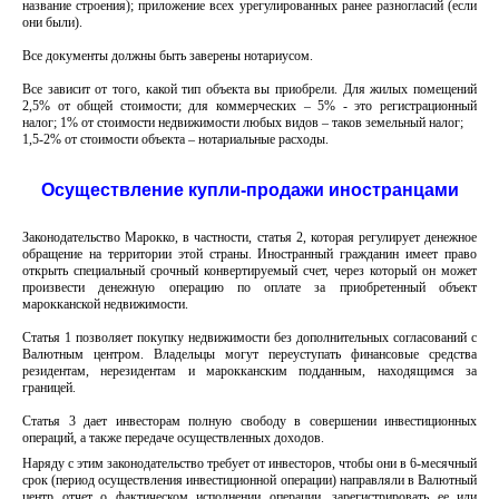
название строения); приложение всех урегулированных ранее разногласий (если
они были).
Все документы должны быть заверены нотариусом.
Все зависит от того, какой тип объекта вы приобрели. Для жилых помещений
2,5% от общей стоимости; для коммерческих – 5% - это регистрационный
налог; 1% от стоимости недвижимости любых видов – таков земельный налог;
1,5-2% от стоимости объекта – нотариальные расходы.
Осуществление купли-продажи иностранцами
Законодательство Марокко, в частности, статья 2, которая регулирует денежное
обращение на территории этой страны. Иностранный гражданин имеет право
открыть специальный срочный конвертируемый счет, через который он может
произвести денежную операцию по оплате за приобретенный объект
марокканской недвижимости.
Статья 1 позволяет покупку недвижимости без дополнительных согласований с
Валютным центром. Владельцы могут переуступать финансовые средства
резидентам, нерезидентам и марокканским подданным, находящимся за
границей.
Статья 3 дает инвесторам полную свободу в совершении инвестиционных
операций, а также передаче осуществленных доходов.
Наряду с этим законодательство требует от инвесторов, чтобы они в 6-месячный
срок (период осуществления инвестиционной операции) направляли в Валютный
центр отчет о фактическом исполнении операции, зарегистрировать ее или