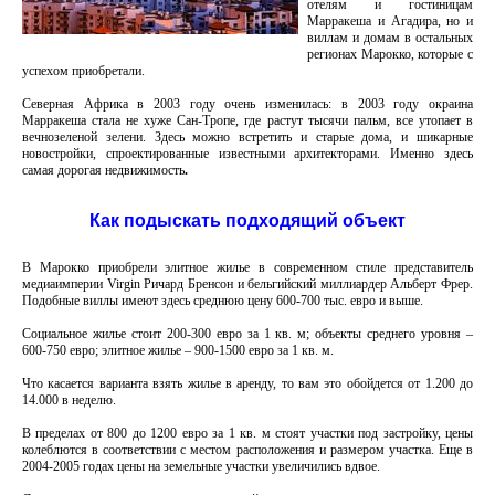
отелям и гостиницам
Марракеша и Агадира, но и
виллам и домам в остальных
регионах Марокко, которые с
успехом приобретали.
Северная Африка в 2003 году очень изменилась: в 2003 году окраина
Марракеша стала не хуже Сан-Тропе, где растут тысячи пальм, все утопает в
вечнозеленой зелени. Здесь можно встретить и старые дома, и шикарные
новостройки, спроектированные известными архитекторами. Именно здесь
самая дорогая недвижимость
.
Как подыскать подходящий объект
В Марокко приобрели элитное жилье в современном стиле представитель
медиаимперии Virgin Ричард Бренсон и бельгийский миллиардер Альберт Фрер.
Подобные виллы имеют здесь среднюю цену 600-700 тыс. евро и выше.
Социальное жилье стоит 200-300 евро за 1 кв. м; объекты среднего уровня –
600-750 евро; элитное жилье – 900-1500 евро за 1 кв. м.
Что касается варианта взять жилье в аренду, то вам это обойдется от 1.200 до
14.000 в неделю.
В пределах от 800 до 1200 евро за 1 кв. м стоят участки под застройку, цены
колеблются в соответствии с местом расположения и размером участка. Еще в
2004-2005 годах цены на земельные участки увеличились вдвое.