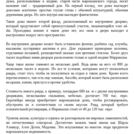
Дома, расположенные в медине, старой части марокканского города, носят
название riad – традиционный дом. На первый взгляд, эти дома выглядят
довольно аскетично: простые глухие стены с обычной штукатуркой, обычная
деревянная дверь. Но зато внутри они выглядят фантастично.
Такие дома имеют второй фасад, расположенный во внутреннем дворике,
который представляет собой прямоугольный участок, называющийся wast ad-
dar. Проходных комнат в таком доме нет, все окна и двери выходят в
выстроенное вокруг него пространство.
Во внутреннем дворике может быть установлен фонтан, разбиты сад, клумбы,
высажены кустарники жасмина и роз. Дом украшают мраморные колонны,
отделанные мозаикой, разноцветной эмалью или цветным стеклом. Более двух
тысяч подобных мини-дворцов расположено только в одной медине Марракеша.
Чаще такое жилье снимают на несколько дней. Ведь цены на него от 800 до
нескольких тысяч в неделю. Но все те условия, которыми могут похвалиться
риады, стоят того, чтобы не поскупиться на отдых в таком доме. Кроме всего
перечисленного, там есть еще хаммам, бассейн, который может быть расположен
на крыше, камин, прислуга и прочие удобства.
Стоимость нового риада, к примеру, площадью 600 кв. м с двумя внутренними
двориками, несколькими спальнями, мебелью, достигает 700 тыс. евро.
Европейцы иногда приобретают марокканские дома, чтобы реставрировать,
обустроить их в соответствии со своим вкусом. Риад, который требует
основательной реставрации, в Мараккеше стоит от 40 до 120 тыс. евро.
Уровень жизни, культуры и сервиса не разочаровали ни мировых знаменитостей,
ни отечественных олигархов. Достаточно назвать такие имена как Шарль
Азнавур, Ален Делон, Мадонна. Эти искушенные во многом люди предпочли
марокканскую недвижимость.