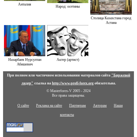
Анталия
Народ: осетины
Столица Казахстана город
Астана
Назарбаев Нурсултан
Актер (артист)
Абишевич
При полном или частичном использовании материалов сайта
"Биржевой
лидер"
ссылка на
http://www.profi-forex.org
обязательна.
© Masterforex-V 2005 - 2024
Все права защищены.
О сайте
Реклама на сайте
Партнерам
Авторам
Наши
контакты