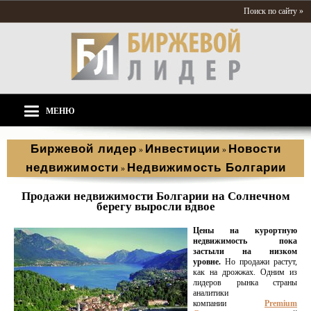
Поиск по сайту »
МЕНЮ
Биржевой лидер
Инвестиции
Новости
»
»
недвижимости
Недвижимость Болгарии
»
Продажи недвижимости Болгарии на Солнечном
берегу выросли вдвое
Цены на курортную
недвижимость пока
застыли на низком
уровне.
Но продажи растут,
как на дрожжах. Одним из
лидеров рынка страны
аналитики
компании
Premium