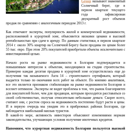
Group
называют знаменитый
Солнечный берег, где в
первом квартале текущего
года зафиксирован
двукратный рост объемов
продаж по сравнению с аналогичным периодом 2013 г.
Как отмечают эксперты, популярность жилой и коммерческой недвижимости,
расположенной в курортной зоне, объясняется низкими ценами и высокой
рентабельностью при сдаче в аренду. По данным статистики, в первом квартале
2014 г. около 30% квартир на Солнечной Берегу были проданы по ценам более
55 тыс. евро. При этом 20% покупателей приобретали объекты исключительно с
инвестиционной целью.
Начало роста на рынке недвижимости в Болгарии подтверждается и
повышенным интересом к объектам, находящимся на стадии строительства.
Примерно каждая десятая продажа в курортной зоне осуществлялась еще до
получения так называемого Акта 14 – строительного сертификата, который
выдается только по окончании всех работ на объекте. По мнению аналитиков,
все это является признаком стабилизации на рынке недвижимости Болгарии и
вселяет оптимизм. Эксперты не видят проблемы в том, что рынок благоприятен
для покупателей более, чем для продавцов, которым проходится расставаться со
своей собственностью, получая относительно небольшие деньги. Скорее всего,
считают они, с ростом спроса на недвижимость постепенно будут расти и цены.
И в первую очередь мы увидим это в прибрежных районах Болгарии, где
наблюдается наибольший наплыв туристов.
В какой-то мере, активность инвесторов объясняют изменениями нормам
законодательства, улучшающих условия получение ипотечных кредитов.
Напомним, что курортная недвижимость Болгарии пользуется высокой