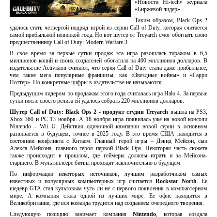
«Новости Hi-tech» журнала
«Биржевой лидер».
Таким образом, Black Ops 2
удалось стать четвертой подряд игрой из серии Call of Duty, которая считается
самой прибыльной новинкой года. Но вот шутер от Treyarch смог обогнать свою
предшественницу Call of Duty: Modern Warfare 3.
В свое время за первые сутки продаж эта игра разошлась тиражом в 6,5
миллионов копий и своих создателей обогатила на 400 миллионов долларов. В
издательстве Activision считают, что серия Call of Duty стала даже прибыльнее,
чем такие мега популярные франшизы, как «Звездные войны» и «Гарри
Поттер». Но конкретные цифры в издательстве не называются.
Предыдущим лидером по продажам этого года считалась игра Halo 4. За первые
сутки после своего релиза ей удалось собрать 220 миллионов долларов.
Шутер Call of Duty: Black Ops 2 - продукт студии Treyarch
вышла на PS3,
Xbox 360 и PC 13 ноября. А 18 ноября игра появилась уже на новой консоли
Nintendo - Wii U. Действия одиночной кампании новой серии в основном
развивается в будущем, точнее в 2025 году. В это время США находится в
состоянии конфликта с Китаем. Главный герой игры – Дэвид Мейсон, сын
Алекса Мейсона, главного героя первой Black Ops. Некоторая часть сюжета
также происходит в прошлом, где геймеры должны играть и за Мейсона-
старшего. В мультиплеере битвы проходят исключительно в будущем.
По информации некоторых источников, лучшим разработчиком самых
известных и популярных компьютерных игр считается
Rockstar North
. Ее
шедевр GTA стал культовым чуть ли не с первого появления в компьютерном
мире. А компания стала одной из лучших мире. Ее офис находится в
Великобритании, где вся команда трудится над созданием очередного творения.
Следующую позицию занимает компания
Nintendo
, которая создала