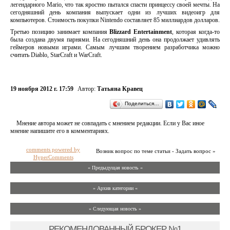
легендарного Mario, что так яростно пытался спасти принцессу своей мечты. На
сегодняшний день компания выпускает одни из лучших видеоигр для
компьютеров. Стоимость покупки Nintendo составляет 85 миллиардов долларов.
Третью позицию занимает компания
Blizzard Entertainment
, которая когда-то
была создана двумя парнями. На сегодняшний день она продолжает удивлять
геймеров новыми играми. Самым лучшим творением разработчика можно
считать Diablo, StarCraft и WarCraft.
19 ноября 2012 г. 17:59
Автор:
Татьяна Кравец
Поделиться…
Мнение автора может не совпадать с мнением редакции. Если у Вас иное
мнение напишите его в комментариях.
comments powered by
Возник вопрос по теме статьи - Задать вопрос »
HyperComments
« Предыдущая новость «
» Архив категории «
» Следующая новость »
РЕКОМЕНДОВАННЫЙ БРОКЕР №1