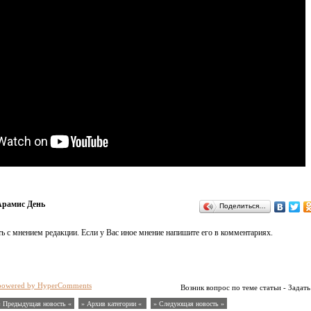
рамис День
Поделиться…
ь с мнением редакции. Если у Вас иное мнение напишите его в комментариях.
powered by HyperComments
Возник вопрос по теме статьи - Задать
« Предыдущая новость «
» Архив категории «
» Следующая новость »