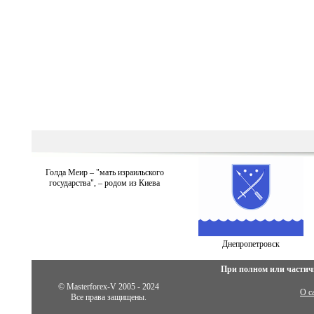
Голда Меир – "мать израильского
государства", – родом из Киева
Днепропетровск
При полном или частич
© Masterforex-V 2005 - 2024
О с
Все права защищены.