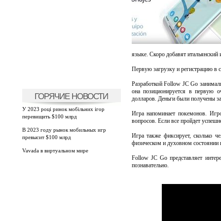
языке. Скоро добавят итальянский 
Первую загрузку и регистрацию в 
Разработкой Follow JC Go занимали
она позиционируется в первую оч
ГОРЯЧИЕ НОВОСТИ
долларов. Деньги были получены за
У 2023 році ринок мобільних ігор
Игра напоминает покемонов. Игро
перевищить $100 млрд
вопросов. Если все пройдет успешн
В 2023 году рынок мобильных игр
Игра также фиксирует, сколько ч
превысит $100 млрд
физическом и духовном состоянии 
Vavada в виртуальном мире
Follow JC Go представляет интер
познавательно.