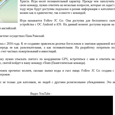
Христа. Игра носит познавательный характер. Прежде чем заполучить
свою команду, нужно ответить на несколько вопросов, которые он задаст 
ходу игры будут доступны подсказки и разная информация о католичест
можно как в одиночестве, так и вместе с командой.
Игра называется Follow JC Go. Она доступна для бесплатного скач
устройства с ОС Android и iOS. На данный момент доступна версия на
и английский.
системе осуществил Папа Римский.
сь с 2016 года. К ее созданию привлекли десятки богословов и знатоков церковной ист
ередь не как развлекательная, а как познавательная. На разработку потратили п
 счет частных пожертвований и инвестиций.
ку нужно отыскать святого по координатам GPS, встретиться с ним и ответить на
о, святой войдет в вашу команду eTeam (Евангелическая команда).
еловек прочитал молитв, сколько выпил воды и съел пищи. Follow JC Go создана с
игроков.
ес не только для католиков, но людей с другими религиозными убеждениями. Это и
Видео YouTube :