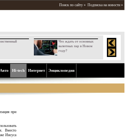
Поиск по сайту »
Подписка на новости »
инственный
Что ждать от основных
валютных пар в Новом
году?
Aвто
Hi-tech
Интернет
Энциклопедия
изация при
пользовать
х. Вместо
аже Иисуса