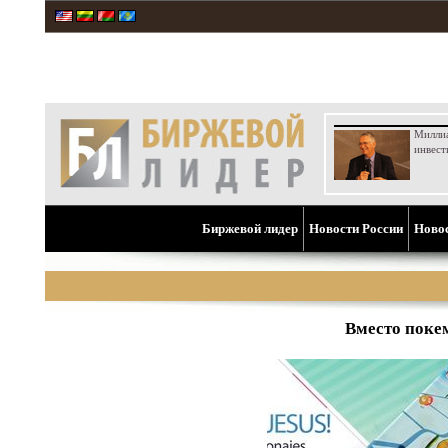
Милли
инвест
Биржевой лидер
Новости России
Ново
Вместо поке