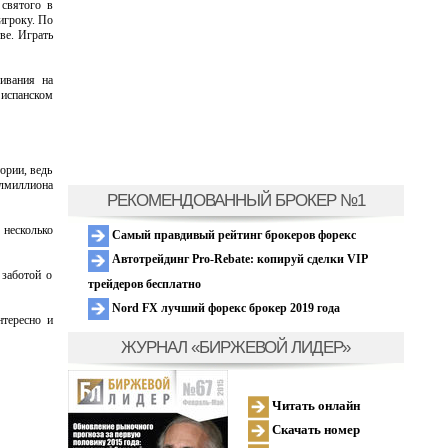
 святого в
игроку. По
ве. Играть
ивания на
 испанском
ории, ведь
олмиллиона
РЕКОМЕНДОВАННЫЙ БРОКЕР №1
 несколько
Самый правдивый рейтинг брокеров форекс
Автотрейдинг Pro-Rebate: копируй сделки VIP
 заботой о
трейдеров бесплатно
Nord FX лучший форекс брокер 2019 года
нтересно и
ЖУРНАЛ «БИРЖЕВОЙ ЛИДЕР»
Читать онлайн
Скачать номер