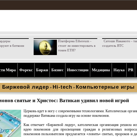
ардеры
Платформа Ethereum -
Сатоши Накамото - та
ируют в биткоин
стоит ли инвестировать в
создатель BTC
токен ETH?
сти Мира
Форекс
Биржи
Бизнес
Инвестиции
Медицина
Наука
PR
Биржевой лидер
Hi-tech
Компьютерные игры
»
»
монов святые и Христос: Ватикан удивил новой игрой
Церковь идет в ногу с современными технологиями. Католическая орган
поддержке Ватикана создала игру на основе покемонов.
Как отмечает «Биржевой лидер», католическая организация решила ис
идею покемонов для просвещения граждан в религиозных вопроса
покемонов пользователям предлагается «ловить» святых, пророков и д