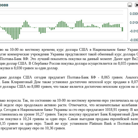
янию на 10-00 по местному времени, курс доллара США в Национальном банке Украи
Другие коммерческие учреждения Украины представляют такой обменный курс доллара
 Полтава-Банк КФ. Это лучший показатель покупки на данный момент. Далее идет Ви
один доллар США. В Сбербанке России покупка доллара осуществляется по 8,035 гривен.
упки в 8,030 гривен за один доллар.
дажи доллара США сегодня предлагает Полтава-Банк КФ - 8,065 гривен. Аналог
и. Банк Клиринговый Дом также установил достаточно неплохой курс продажи в 8,07
т доллары США по 8,080 гривен, что также является достаточно неплохим курсом на 
ько возросла. Так, по состоянию на 10-00 по местному времени евро увеличилась на од
й неделе евро продолжало активно расти. Отмечается, что незначительные колебания
а. Сегодня в Национальном банке Украины за сто евро предлагают 1018,91 гривну. В к
становилась на уровне 10,27 гривен. Такую покупку предлагает Банк Клиринговый Дом
ом покупки в 10,24 гривны за один евро. Самая выгодная продажа европейской вал
0,35 гривен за один евро. Такой же курс установили Platinum Bank и Полтава-Ба
предлагает продажу евро по 10,36 гривен.