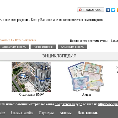
Поделиться…
ь с мнением редакции. Если у Вас иное мнение напишите его в комментариях.
powered by HyperComments
Возник вопрос по теме статьи - Задат
« Предыдущая новость «
» Архив категории «
» Следующая новость »
ЭНЦИКЛОПЕДИЯ
И
О компании BMW
Акция
ном использовании материалов сайта
"Биржевой лидер"
ссылка на
http://www.pro
айте
Реклама на сайте
Партнерам
Авторам
Наши контакты