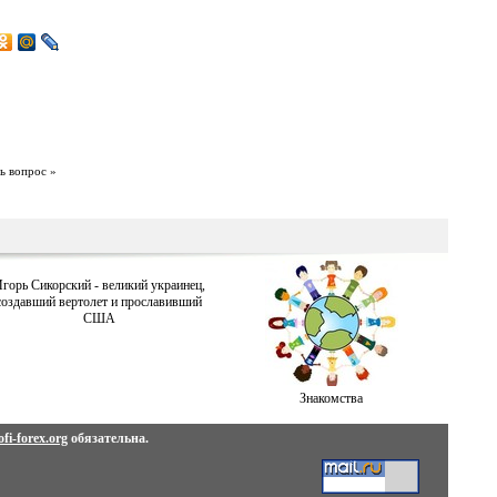
ь вопрос »
горь Сикорский - великий украинец,
создавший вертолет и прославивший
США
Знакомства
fi-forex.org
обязательна.