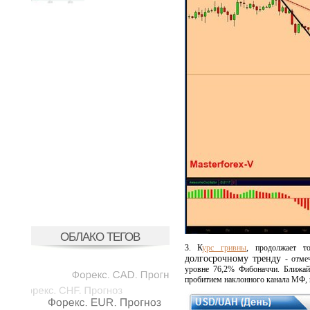
ОБЛАКО ТЕГОВ
3.
К
урс гривны
, продолжает 
долгосрочному тренду
- отме
уровне 76,2% Фибоначчи. Ближа
пробитием наклонного канала МФ,