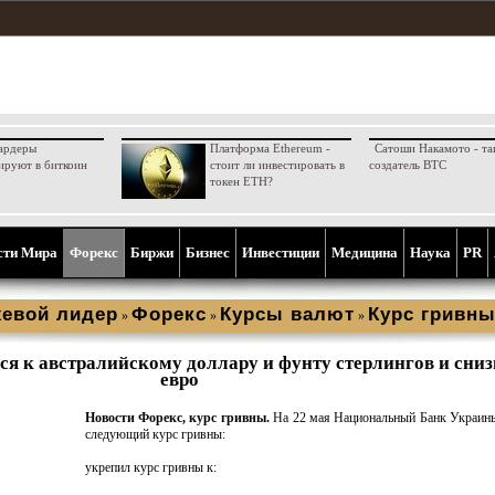
ардеры
Платформа Ethereum -
Сатоши Накамото - та
ируют в биткоин
стоит ли инвестировать в
создатель BTC
токен ETH?
сти Мира
Форекс
Биржи
Бизнес
Инвестиции
Медицина
Наука
PR
евой лидер
Форекс
Курсы валют
Курс гривн
»
»
»
я к австралийскому доллару и фунту стерлингов и сниз
евро
Новости Форекс, курс гривны.
На 22 мая Национальный Банк Украин
следующий курс гривны:
укрепил курс гривны к: