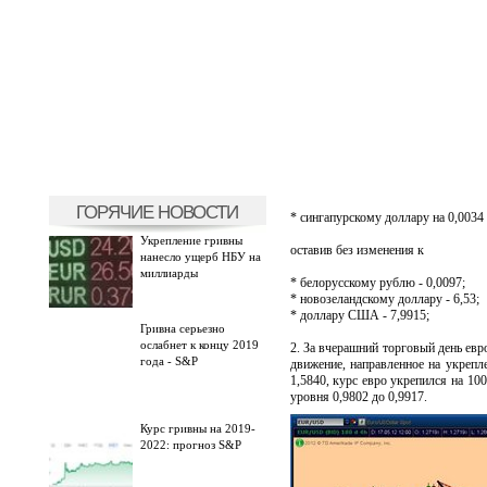
ГОРЯЧИЕ НОВОСТИ
* сингапурскому доллару на 0,0034 
Укрепление гривны
оставив без изменения к
нанесло ущерб НБУ на
миллиарды
* белорусскому рублю - 0,0097;
* новозеландскому доллару - 6,53;
* доллару США - 7,9915;
Гривна серьезно
ослабнет к концу 2019
2. За вчерашний торговый день ев
года - S&P
движение, направленное на укрепл
1,5840, курс евро укрепился на 100
уровня 0,9802 до 0,9917.
Курс гривны на 2019-
2022: прогноз S&P