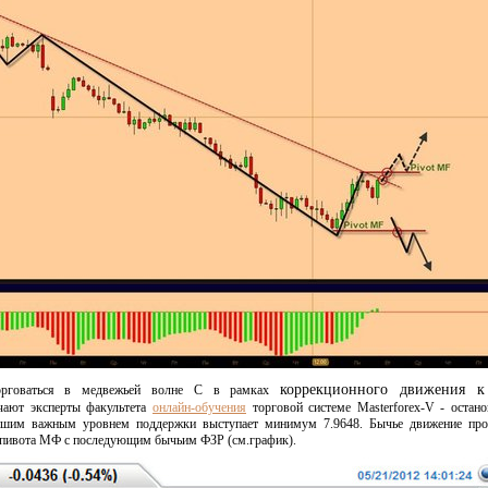
коррекционного движения к
торговаться в медвежьей волне С в рамках
чают эксперты факультета
онлайн-обучения
торговой системе Masterforex-V - остан
йшим важным уровнем поддержки выступает минимум 7.9648. Бычье движение про
 пивота МФ с последующим бычьим ФЗР (см.график).