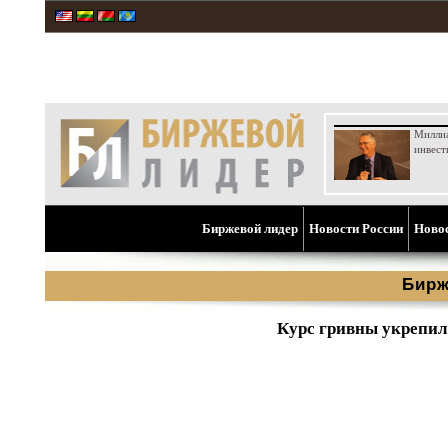
Милли
инвест
Биржевой лидер
Новости России
Ново
Бирж
Курс гривны укрепилс