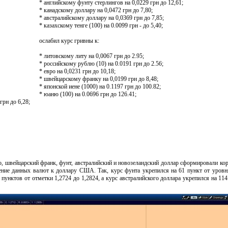
* английскому фунту стерлингов на 0,0229 грн до 12,61;
* канадскому доллару на 0,0472 грн до 7,80;
* австралийскому доллару на 0,0369 грн до 7,85;
* казахскому тенге (100) на 0.0099 грн - до 5,40;
ослабил курс гривны к:
* литовскому литу на 0,0067 грн до 2.95;
* российскому рублю (10) на 0.0191 грн до 2.56;
* евро на 0,0231 грн до 10,18;
* швейцарскому франку на 0,0199 грн до 8,48;
* японской иене (1000) на 0.1197 грн до 100.82;
* юаню (100) на 0.0696 грн до 126.41;
грн до 6,28;
ро, швейцарский франк, фунт, австралийский и новозеландский доллар сформировали ко
ение данных валют к доллару США. Так, курс фунта укрепился на 61 пункт от уровн
 пунктов от отметки 1,2724 до 1,2824, а курс австралийского доллара укрепился на 114