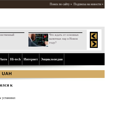
Поиск по сайту »
Подписка на новости »
инственный
Что ждать от основных
валютных пар в Новом
году?
Aвто
Hi-tech
Интернет
Энциклопедия
ы UAH
ился к
ы установил