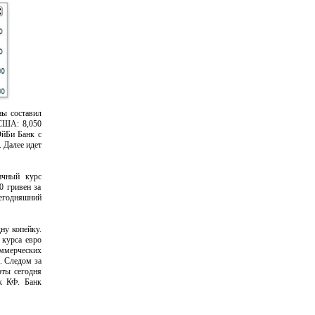
ны составил
 США: 8,050
ЭйБи Банк с
 Далее идет
ичный курс
0 гривен за
сегодняшний
ну копейку.
 курса евро
оммерческих
. Следом за
юты сегодня
нк КФ. Банк