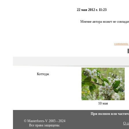
22 мая 2012 г. 11:23
Мнение автора может не совпадат
comments 
Коттедж
10 мая
При полном или частич
© Masterforex-V 2005 - 2024
О с
Все права защищены.