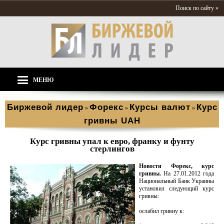
Поиск по сайту »
МЕНЮ
Биржевой лидер
Форекс
Курсы валют
Курс
»
»
»
гривны UAH
Курс гривны упал к евро, франку и фунту
стерлингов
Новости Форекс, курс
гривны.
На 27.01.2012 года
Национальный Банк Украины
установил следующий курс
гривны:
ослабил гривну к: