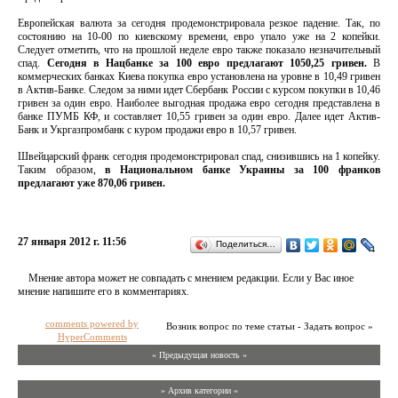
Европейская валюта за сегодня продемонстрировала резкое падение. Так, по
состоянию на 10-00 по киевскому времени, евро упало уже на 2 копейки.
Следует отметить, что на прошлой неделе евро также показало незначительный
спад.
Сегодня в Нацбанке за 100 евро предлагают 1050,25 гривен.
В
коммерческих банках Киева покупка евро установлена на уровне в 10,49 гривен
в Актив-Банке. Следом за ними идет Сбербанк России с курсом покупки в 10,46
гривен за один евро. Наиболее выгодная продажа евро сегодня представлена в
банке ПУМБ КФ, и составляет 10,55 гривен за один евро. Далее идет Актив-
Банк и Укргазпромбанк с куром продажи евро в 10,57 гривен.
Швейцарский франк сегодня продемонстрировал спад, снизившись на 1 копейку.
Таким образом,
в Национальном банке Украины за 100 франков
предлагают уже 870,06 гривен.
27 января 2012 г. 11:56
Поделиться…
Мнение автора может не совпадать с мнением редакции. Если у Вас иное
мнение напишите его в комментариях.
comments powered by
Возник вопрос по теме статьи - Задать вопрос »
HyperComments
« Предыдущая новость «
» Архив категории «