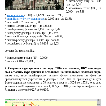
* литовскому литу на 0,046
грн - до 3,04;
* казахскому тенге (100) на
0,0094 - до 5,38
*
японской иене
(1000) на 0,6269 грн - до 102,98;
*
английскому фунту стерлингов
на 0,105 грн - до 12,53;
* евро на 0,162 грн - до 10,50;
* юаню (100) на 0,1354 грн - до 126,68;
* швейцарскому франку на 0,137 грн - до 8,70;
* канадскому доллару на 0,092 грн - до 7,97;
* австралийскому доллару на 0,159 грн - до 8,52;
* сингапурскому доллару на 0,073 грн до 6,36;
* российскому рублю (10) на 0,0264 - до 2,63;
оставив без изменений к:
* белорусскому рублю (10) - 0,0096;
* доллару США - 7,9898;
2. Сохраняя курс гривны к доллару США неизменным, НБУ вынужден
был ослабить курс гривны к остальным национальным валютам мира,
таким как, евро, швейцарскому франку, фунту стерлингов на фоне их
продолжающегося укрепления к доллару США. Так, за прошлый день курс
фунта стерлингов укрепился на 79 пунктов с уровня 1,5654 до 1,5734, курс евро
укрепился на 88 пунктов с отметки 1,3095 до 1,3183,а швейцарский франк - на
71 пункт с отметки 0,9227 до 0,9155.