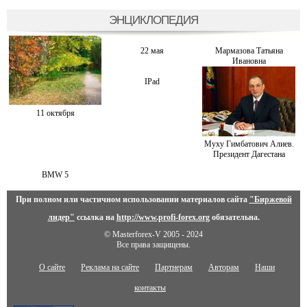
ЭНЦИКЛОПЕДИЯ
22 мая
Мармазова Татьяна
Ивановна
IPad
11 октября
Муху Гимбатович Алиев.
Президент Дагестана
BMW 5
При полном или частичном использовании материалов сайта
"Биржевой
лидер"
ссылка на
http://www.profi-forex.org
обязательна.
© Masterforex-V 2005 - 2024
Все права защищены.
О сайте
Реклама на сайте
Партнерам
Авторам
Наши
контакты