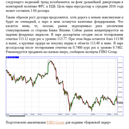
следующего медвежий тренд возобновится на фоне дальнейшей дивергенции в
монетарной политике ФРС и ЕЦБ. Цель пары евро/доллар к середине 2016 года
может составить 1.04 доллара.
Таким образом рост доллара продолжится, хотя дорога к новым максимумам и
будет не очевидной, а евро и иена останутся валютами фондирования. Что
касается иены, то, похоже, рынок недооценивал риск увеличения
стимулирования со стороны Банка Японии. Сейчас рынок концентрируется на
падении фондовых индексов. В паре доллар/иена сегодня после тестирования
отметки 113.12 курс рос к уровню 113.77. При этом биды остаются близ 113.90
и выше, а крупные ордера на покупку видны в области 113.40 и ниже. В паре
аусси/доллар после тестирования отметки на 0.7460 курс рос к уровню 0.7482.
Рекомендуется продавать на скачках вверх, сообщили эксперты FIBO Group.
Подготовлено аналитиками
FIBO Group
для издания «Биржевой лидер»