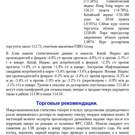
(+1.58%). Гонконговский
индекс Hang Seng вырос на
156.11 пункта (+0.78%).
Китайский индекс CSI-300
упал на 29.04 пункта
(-0.95%). Сейчас курс золота
торгуется вблизи уровня
1250.00. Пара евро/доллар
закрепилась вблизи уровня
1.0974. Курс доллар/иена
торгуется около 113.73, отметили аналитики FIBO Group.
В Азии вышли статистические данные и новости. Китай. Индекс цен
производителей в феврале -4.9% г/г против прогноза -4.9% г/г и против -5.3% г/
г в январе. Китай. Индекс цен потребителей в феврале +2.3% г/г против
прогноза +1.8% г/г и против +1.8% г/г в январе. Австралия. Инфляционные
ожидания потребителей в марте +3.4% против +3.6% в феврале. Япония. Индекс
цен производителей в феврале -0.2% м/м до -3.4% г/г против прогноза -0.3% м/
м до -3.4% г/г и против -1.0% м/м до -3.2% г/г (пересмотрено с -0.9% м/м до
-3.1% г/г) в январе. Уровни к покупке по доллар/иена опустились ниже 113.40 и
могут стать платформой для отскока выше, интерес к продаже теперь ощущается
также в районе 113.90 и выше 114.10.
Торговые рекомендации.
Макроэкономическая статистика говорит в пользу продолжения среднесрочного
ралли американского доллара по широкому спектру твердых мировых валют. В
настоящий момент эксперты прогнозируют дальнейшее падение евро после его
коррекции наверх на реакции от политики ФРС США. Многие ожидают его
снижения до 1.08 долара к концу первого квартала текущего года. На мой
взгляд, вероятно, первый квартал пара проведет в консолидации, а в начале