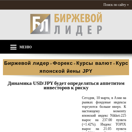
Поиск по сайту »
МЕНЮ
Биржевой лидер
Форекс
Курсы валют
Курс
»
»
»
японской йены JPY
Динамика USD/JPY будет определяться аппетитом
инвесторов к риску
Сегодня, 10 марта, в Азии на
рынках фондовые индексы
торгуются больше вверх. К
настоящему моменту
японский индекс Nikkei-225
вырос на 237.00 пункта
(+1.42%). Индекс TOPIX
вырос на 21.05 пункта