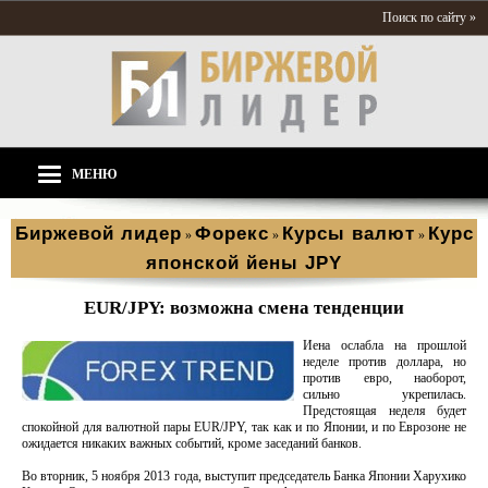
Поиск по сайту »
МЕНЮ
Биржевой лидер
Форекс
Курсы валют
Курс
»
»
»
японской йены JPY
EUR/JPY: возможна смена тенденции
Иена ослабла на прошлой
неделе против доллара, но
против евро, наоборот,
сильно укрепилась.
Предстоящая неделя будет
спокойной для валютной пары EUR/JPY, так как и по Японии, и по Еврозоне не
ожидается никаких важных событий, кроме заседаний банков.
Во вторник, 5 ноября 2013 года, выступит председатель Банка Японии Харухико