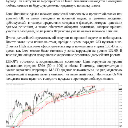
Курода. Он выступит на мероприятии в Осаке. Аналитики находятся в ожидании
любых намеков на будущую денежно-кредитную политику Банка.
Банк Японии не сделал никаких изменений относительно процентной ставки или
уровней QE на своем заседании на прошлой неделе, и протокол заседания,
публикуемый в четверг, предоставит сведения о факторах, которые привели к
данным решениям, а также обеспечит обзорами политиков, которые приняли
участие в заседании, но на рынок Форекс это уже не окажет никакого влияния.
Итоги: дальнейшей стремительной покупки на прошлой неделе не наблюдалось.
Вместо этого цена пошла на откат, пройдя в целом порядка 283 пунктов вниз.
Отметка High при этом сформировалась еще в понедельник у цены 135.43, в то
время как Low можно было отметить у зоны коррекции на уровне 132.60. В
течение дня ожидаем продолжение коррекции с вероятным дальнейшим ростом.
EURJPY готовится к коррекционному состоянию. Цена торгуется на уровне
скользящих средних EMA (50 и 100) и облака Ишимоку, свидетельствуя о
начале вероятной коррекции. MACD средние положительны, но ряд медвежьих
дивергенций и падение цены указывают на вероятный откат. Импульсы OsMA
находятся ниже нуля, что говорит о продаже в краткосрочной перспективе.