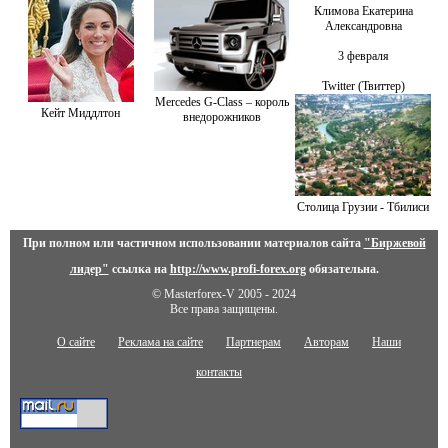
Климова Екатерина
Александровна
3 февраля
Twitter (Твиттер)
Mercedes G-Class – король
Кейт Миддлтон
внедорожников
Столица Грузии - Тбилиси
При полном или частичном использовании материалов сайта
"Биржевой
лидер"
ссылка на
http://www.profi-forex.org
обязательна.
© Masterforex-V 2005 - 2024
Все права защищены.
О сайте
Реклама на сайте
Партнерам
Авторам
Наши
контакты