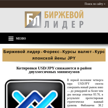
Поиск по сайту »
МЕНЮ
Биржевой лидер
Форекс
Курсы валют
Курс
»
»
»
японской йены JPY
Котировки USD/JPY снижаются в район
двухмесячных минимумов
В первой половине четверга
пара USD/JPY смогла
совершить новый рывок вниз
— до рекордной за более чем
два месяца отметки 93.76, в
результате протестировав
стратегически важный
уровень Фибоначчи 38.2