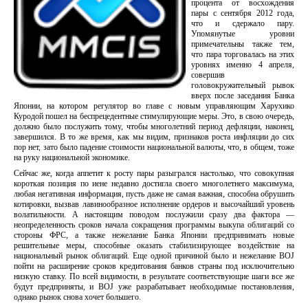
процента от восхождения
пары с сентября 2012 года,
что и сдержало пару.
Упомянутые уровни
примечательны также тем,
что пара торговалась на этих
уровнях именно 4 апреля,
совершив
головокружительный рывок
вверх после заседания Банка
Японии, на котором регулятор во главе с новым управляющим Харухико
Куродой пошел на беспрецедентные стимулирующие меры. Это, в свою очередь,
должно было послужить тому, чтобы многолетний период дефляции, наконец,
завершился. В то же время, как мы видим, признаков роста инфляции до сих
пор нет, зато было падение стоимости национальной валюты, что, в общем, тоже
на руку национальной экономике.
Сейчас же, когда аппетит к росту пары разыгрался настолько, что совокупная
короткая позиция по иене недавно достигла своего многолетнего максимума,
любая негативная информация, пусть даже не самая важная, способна обрушить
котировки, вызвав лавинообразное исполнение ордеров и высочайший уровень
волатильности. А настоящим поводом послужили сразу два фактора —
неопределенность сроков начала сокращения программы выкупа облигаций со
стороны ФРС, а также нежелание Банка Японии предпринимать новые
решительные меры, способные оказать стабилизирующее воздействие на
национальный рынок облигаций. Еще одной причиной было и нежелание BOJ
пойти на расширение сроков кредитования банков страны под исключительно
низкую ставку. По всей видимости, в результате соответствующие шаги все же
будут предприняты, и BOJ уже разрабатывает необходимые постановления,
однако рынок снова хочет большего.