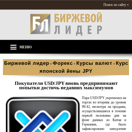
Поиск по сайту »
МЕНЮ
Биржевой лидер
Форекс
Курсы валют
Курс
»
»
»
японской йены JPY
Покупатели USD/JPY вновь предпринимают
попытки достичь недавних максимумов
Пара USD/JPY укрепилась на
торгах во вторник до уровня
99.42, несмотря на продажи,
осуществлявшиеся в течение
первой половины дня на
фоне данных из Китая и
Германии, где было
зафиксировано замедление