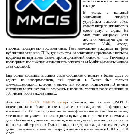
активности в промышленном
секторе.
В случае с немецкой
экономикой ситуация
усугубилась выходом очень
слабых цифр по активности в
сфере услуг в стране. На
этом фоне котировки иены
достигли минимума дня на
отметке 98.46, откуда,
впрочем, последовало восстановление. Рост неожиданно ускорился на фоне
публикации данных из США, где, несмотря на совпавшие с прогнозом цифры по
продажам на первичном рынке, производственный индекс от ФРБ Ричмонда и
предварительное значение аналогичного показателя от Markit оказались намного
хуже ожиданий.
Еще одним событием вторника стало сообщение о теракте в Белом Доме от
одного из информагентств, чей профиль в Twitter был взломан
злоумышленниками, которые и оповестили об этом подписчиков. В течение
считанных минут котировки вернулись к прежним уровням после снижения на
70 пунктов после выхода данных.
Аналитики «
FOREX MMCIS group
» отмечают, что сегодня USD/JPY
отреагировала на более низкие в сравнении с ожиданиями инфляционные
показатели по Австралии, установив на этом фоне минимум дня. Тем не менее,
уже вскоре покупатели посчитали достигнутые уровни в качестве приемлемых
для добавления к длинным позициям, и пара на данный момент уже торгуется
на позитивной территории. Главной новостью дня, как ожидается, станет выход
данных по объему заказов на товары длительного пользования в США в 12.30
GMT.