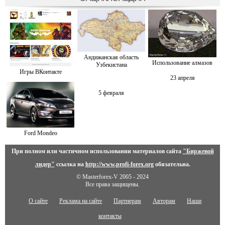
Андижанская область
Использование алмазов
Узбекистана
Игры ВКонтакте
23 апреля
5 февраля
Ford Mondeo
При полном или частичном использовании материалов сайта
"Биржевой
лидер"
ссылка на
http://www.profi-forex.org
обязательна.
© Masterforex-V 2005 - 2024
Все права защищены.
О сайте
Реклама на сайте
Партнерам
Авторам
Наши
контакты