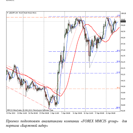
Прогноз подготовлен аналитиками компании «FOREX MMCIS group»
для
портала «Биржевой лидер»