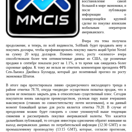
восстановление самой
большой в мире экономики, и
после публикации
информации о
планирующейся крупной
сделке по покупке японским
мобильным оператором
американского.
Вчера эта тема получила
продолжение, и теперь, по всей видимости, Softbank будет продавать иену и
покупать доллары, чтобы профинансировать покупку пакета акций Sprint Nextel
на сумму 20 млрд долларов. Помимо этого, росту «зеленого» вчера
способствовали более чем оптимистичные данные из США, где розничные
продажи в сентябре показали рост на 1.1%, в то время как ожидались более
скромные цифры. К тому же нельзя не отметить комментарии президента ФРБ
Сен-Льюиса Джеймса Булларда, который дал позитивный прогноз по росту
экономики Штатов.
В итоге пара протестировала линию среднесрочного нисходящего тренда в
районе отметки 78.70, откуда «медведи» осуществили попытки продаж, что в
целом не помешало закрыть день в относительно существенный плюс. Сегодня
покупатели вновь завладели преимуществом, увлекая пару выше вчерашних
максимумов (ставших по совместительству почти месячными), и на данный
момент ближайшей целью для роста является отметка 79.20. В случае её
преодоления можно будет говорить о сломе упомянутой выше тенденции
снижения и рассматривать покупки американской валюты. Что касается
дальнейших публикаций, то сегодня инвесторы однозначно обратят внимание на
выход американских данных по потребительской инфляции (12:30 GMT) и по
промышленному производству (13:15 GMT), которые, согласно прогнозам,