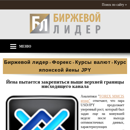
Поиск по сайту »
МЕНЮ
Биржевой лидер
Форекс
Курсы валют
Курс
»
»
»
японской йены JPY
Йена пытается закрепиться выше верхней границы
нисходящего канала
Аналитики "
FOREX MMCIS
group"
отмечают, что пара
USD/JPY продолжает
уверенный рост, который был
задан еще на минувшей
неделе после выхода
оптимистичных данных,
характеризующих