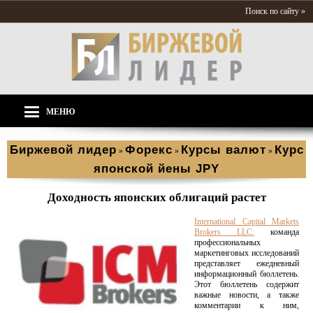
Поиск по сайту »
МЕНЮ
Биржевой лидер
Форекс
Курсы валют
Курс
»
»
»
японской йены JPY
Доходность японских облигаций растет
International Capital Markets
Brokers LLC.
команда
профессиональных
маркетинговых исследований
представляет ежедневный
информационный бюллетень.
Этот бюллетень содержит
важные новости, а также
комментарии к ним,