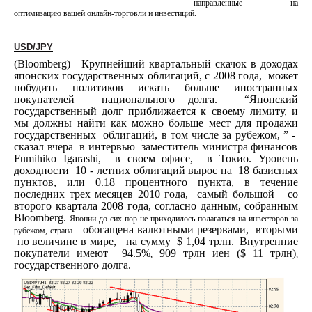
направленные на
оптимизацию вашей онлайн-торговли и инвестиций.
USD
/
JPY
(
Bloomberg
)
Крупнейший квартальный скачок
в доходах
-
японских государственных облигаций, с 2008 года,
может
побудить политиков искать больше иностранных
покупателей
национального долга.
“Японский
государственный долг приближается к своему лимиту, и
мы должны найти как можно больше мест для продажи
государственных
облигаций,
в том числе за рубежом
, ” -
сказал вчера
в интервью
заместитель министра финансов
Fumihiko
Igarashi
,
в своем офисе,
в Токио. Уровень
доходности
10 - летних облигаций вырос на
18 базисных
пунктов, или 0.18 процентного пункта, в течение
последних трех месяцев 2010 года,
самый большой
со
второго квартала 2008 года, согласно данным, собранным
Bloomberg
.
Японии до сих пор не приходилось полагаться на инвесторов за
обогащена валютными резервами,
вторыми
рубежом, страна
по величине в мире,
на сумму
$ 1,04 трлн.
Внутренние
покупатели имеют 94.5%
909 трлн иен ($ 11 трлн)
,
,
государственного долга.