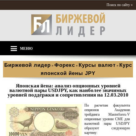
Поиск по сайту »
МЕНЮ
Биржевой лидер
Форекс
Курсы валют
Курс
»
»
»
японской йены JPY
Японская йена: анализ опционных уровней
валютной пары USDJPY, как наиболее значимых
уровней поддержки и сопротивления на 12.03.2010
По расчетам факультета
опционов Академии
трейдинга Masterforex-V
опционные уровни CME для
валютной пары USDJPY
образуют следующую
картину: