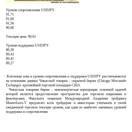
Уровни сопротивления USDJPY:
91,71
91,66
91,56
90,68
Текущая цена: 90,61
Уровни поддержки USDJPY:
90,30
89,43
89,41
89,27
Ключевая зона и уровни сопротивления и поддержки USDJPY рассчитываются
на основании данных Чикагской товарно - сырьевой биржи (Chicago Mercantile
Exchange)- крупнейшей торговой площадки США.
Чикагская товарная биржа – некоммерческая корпорация, основной задачей
которой является предоставление пространства для торговли опционами и
фьючерсами. Факультет опционов Международной Академии трейдинга
Masterforex-V предлагает всем трейдерам и инвесторам учитывать в своей
ежедневной торговле текущие уровни, как одни из наиболее значимых уровней
поддержки и сопротивления.