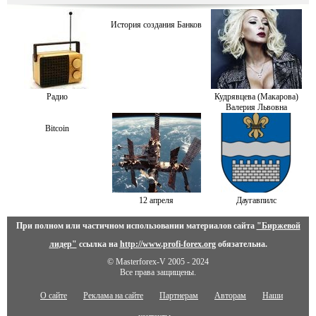
История создания Банков
Радио
Кудрявцева (Макарова)
Валерия Львовна
Bitcoin
12 апреля
Даугавпилс
При полном или частичном использовании материалов сайта
"Биржевой
лидер"
ссылка на
http://www.profi-forex.org
обязательна.
© Masterforex-V 2005 - 2024
Все права защищены.
О сайте
Реклама на сайте
Партнерам
Авторам
Наши