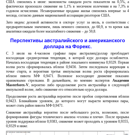
США снизились в июне: экономисты ожидали роста показателя на 0,5%, а
фактически произошло снижение на 1,1% в месячном излечении и на 7,3% в
годовом исчислении. Незавершенные продажи жилья снизились впервые за 4
месяца, согласно данным национальной ассоциации риэлторов США.
Зато индекс деловой активности в секторе услуг за июль, в соответствии с
предварительным значением, лишь немного снизился, до 60,9, в то время как
аналитики ожидали более масштабного снижения – до 59,8.
Перспективы австралийского и американского
доллара на Форекс.
С 3 июля на 4-часовом графике пары австралиец/доллар преобладает
восходящая среднесрочная тенденция, в которой курс доллара ослабляется.
Началась восходящая тенденция в районе локального минимума 0,9329. Первая
волна роста сформировалась вблизи 0,9456. Затем последовала коррекция к
точке старта, и вероятная третья импульсная волна роста сформировалась
вблизи пивота МФ 0,9471. Волновое восходящее движение показано
оранжевыми стрелками. В дальнейшем, по мнению экспертов
Академии
Masterforex-
V
, вероятно либо продолжение роста австралийца в следующей
импульсной волне, либо снижение его относительно курса доллара.
Продолжение роста австралийца вероятно после пробоя сопротивления вблизи
0,9423. Ближайшим уровнем, до которого могут вырасти котировки пары,
может стать район пивота МФ 0,9471.
Снижение австралийца вероятно после небольшого роста, возможно, после
формирования фигуры технического анализа «голова и плечи». После прорыва
уровня поддержки вблизи 0,9383, снижение может проходить к уровням 0,9355,
0,9329 и ниже.