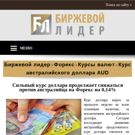
Поиск по сайту »
МЕНЮ
Биржевой лидер
Форекс
Курсы валют
Курс
»
»
»
австралийского доллара AUD
Сильный курс доллара продолжает снижаться
против австралийца на Форекс на 0,14%
Курс доллара вырос за
прошлую неделю ко всем
основным валютам, за
исключением австралийского
доллара. Сегодня
восходящее движение
австралийца продолжилось:
курс доллара снизился на