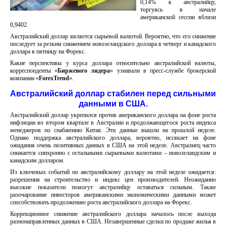
0,14% к австралийцу,
торгуясь в начале
американской сессии вблизи
0,9402.
Австралийский доллар является сырьевой валютой. Вероятно, что его снижение
последует за резким снижением новозеландского доллара в четверг и канадского
доллара в пятницу на Форекс.
Какие перспективы у курса доллара относительно австралийской валюты,
корреспонденты «
Биржевого лидера
» узнавали в пресс-службе брокерской
компании «
ForexTrend
».
Австралийский доллар стабилен перед сильными
данными в США.
Австралийский доллар укрепился против американского доллара на фоне роста
инфляции во втором квартале в Австралии и продолжающегося роста индекса
менеджеров по снабжению Китая. Эти данные вышли на прошлой неделе.
Однако поддержка австралийского доллара, вероятно, иссякает на фоне
ожидания очень позитивных данных в США на этой неделе. Австралиец часто
снижается синхронно с остальными сырьевыми валютами – новозеландским и
канадским долларом.
Из ключевых событий по австралийскому доллару на этой неделе ожидается:
разрешения на строительство и индекс цен производителей. Неожиданно
высокие показатели помогут австралийцу оставаться сильным. Также
разочарование инвесторов американскими экономическими данными может
способствовать продолжению роста австралийского доллара на Форекс.
Коррекционное снижение австралийского доллара началось после выхода
разнонаправленных данных в США. Незавершенные сделки по продаже жилья в