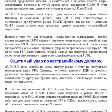
ожидаем продолжение падения (незначительное) с ценовым откатом вверх.
Альтернатива возможна в случае пробоя ценой поддержки 0.9350. В этом
случае цена продолжит падение, как отметили аналитики Forex Trend.
AUD/USD продолжит свой спуск. Цена торгуется ниже уровня облака
Ишимоку и скользящих средних EMA (50 и 100), свидетельствуя о
«медвежьем» преимуществе рынка. MACD средние, так же как и импульсы
OsMA, находятся ниже нуля, продолжая падение, указывают на дальнейший
спуск цены.
Начнем с того, что наш вчерашний Форекс-прогноз подтвердился - пробой
уровня поддержки 0.9450 привел к усилению «медвежьих» настроений, и наша
первая цель 0.9390 была достигнута сегодня на торгах в Азии. С точки зрения
фундаментального анализа, ощутимый удар по австралийскому доллару (AUD)
нанес глава РБА Гленн Стивенс, который заявил, что инвесторы недооценивают
вероятность значительного падения австралийского доллара (AUD).
Ощутимый удар по австралийскому доллару.
AUD/USD резко ослабла по всему спектру рынка в ответ на «голубиные»
комментарии главы РБА Стивенса, по словам которого, ЕЦБ по-прежнему
располагает необходимыми «припасами» в аспекте процентных ставок. Рынки
восприняли эту фразу как признак того, что ставки сначала будут понижены,
после чего повысятся.
В ответ на эти заявления AUD/USD упала более чем на половину цента,
продолжив откат от 0.9500. Сейчас оззи торгуется в районе 0.9370 с
понижением на 0.69%, обновив однонедельный минимум на 0.9365. Ключевым
событием дня станет отчет по занятости NFP в США, и после сильных данных
ADP прирост ожидается в размере 215 тысяч.
Важные уровни по AUD/USD: поддержка ожидается на 0.9353 (минимум 25