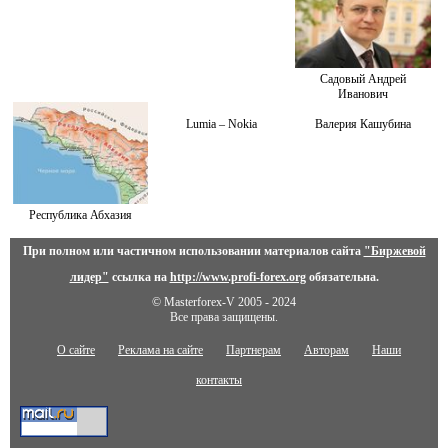
Садовый Андрей
Иванович
Lumia – Nokia
Валерия Кашубина
Республика Абхазия
При полном или частичном использовании материалов сайта
"Биржевой
лидер"
ссылка на
http://www.profi-forex.org
обязательна.
© Masterforex-V 2005 - 2024
Все права защищены.
О сайте
Реклама на сайте
Партнерам
Авторам
Наши
контакты