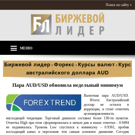
Поиск по сайту »
МЕНЮ
Биржевой лидер
Форекс
Курсы валют
Курс
»
»
»
австралийского доллара AUD
Пара AUD/USD обновила недельный минимум
Валютная пара AUD/USD.
Итоги: Австралийский
доллар не остался в
коррекции, и стоит отметить
целенаправленность
нисходящей тенденции. Торговый диапазон составил более 130-ти пунктов.
Отметка High при этом сформировалась в начале дня и выше отметки – 0.9494
не поднималась. Уровень Low спустился к минимуму – 0.9361, пробив
восходящий канал и переломив тем самым основное движение. Сегодня