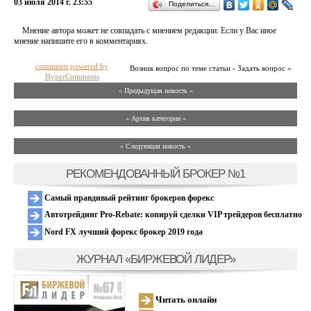
03 июля 2014 г. 23:55
Поделиться…
Мнение автора может не совпадать с мнением редакции. Если у Вас иное
мнение напишите его в комментариях.
comments powered by
Возник вопрос по теме статьи - Задать вопрос »
HyperComments
« Предыдущая новость «
» Архив категории «
» Следующая новость »
РЕКОМЕНДОВАННЫЙ БРОКЕР №1
Самый правдивый рейтинг брокеров форекс
Автотрейдинг Pro-Rebate: копируй сделки VIP трейдеров бесплатно
Nord FX лучший форекс брокер 2019 года
ЖУРНАЛ «БИРЖЕВОЙ ЛИДЕР»
Читать онлайн