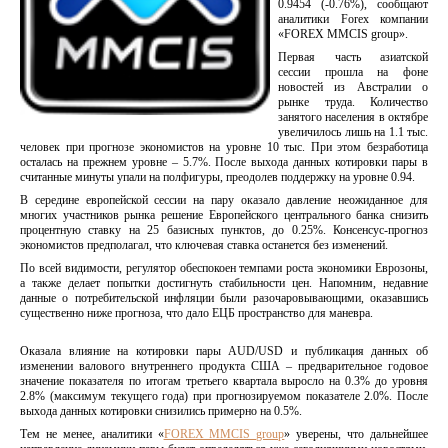
0.9454 (-0.76%), сообщают
аналитики Forex компании
«FOREX MMCIS group».
Первая часть азиатской
сессии прошла на фоне
новостей из Австралии о
рынке труда. Количество
занятого населения в октябре
увеличилось лишь на 1.1 тыс.
человек при прогнозе экономистов на уровне 10 тыс. При этом безработица
осталась на прежнем уровне – 5.7%. После выхода данных котировки пары в
считанные минуты упали на полфигуры, преодолев поддержку на уровне 0.94.
В середине европейской сессии на пару оказало давление неожиданное для
многих участников рынка решение Европейского центрального банка снизить
процентную ставку на 25 базисных пунктов, до 0.25%. Консенсус-прогноз
экономистов предполагал, что ключевая ставка останется без изменений.
По всей видимости, регулятор обеспокоен темпами роста экономики Еврозоны,
а также делает попытки достигнуть стабильности цен. Напомним, недавние
данные о потребительской инфляции были разочаровывающими, оказавшись
существенно ниже прогноза, что дало ЕЦБ пространство для маневра.
Оказала влияние на котировки пары AUD/USD и публикация данных об
изменении валового внутреннего продукта США – предварительное годовое
значение показателя по итогам третьего квартала выросло на 0.3% до уровня
2.8% (максимум текущего года) при прогнозируемом показателе 2.0%. После
выхода данных котировки снизились примерно на 0.5%.
Тем не менее, аналитики «
FOREX MMCIS group
» уверены, что дальнейшее