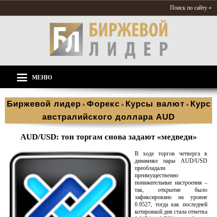
Поиск по сайту »
МЕНЮ
Биржевой лидер
Форекс
Курсы валют
Курс
»
»
»
австралийского доллара AUD
AUD/USD: тон торгам снова задают «медведи»
В ходе торгов четверга в
динамике пары AUD/USD
преобладали
преимущественно
понижательные настроения –
так, открытие было
зафиксировано на уровне
0.9527, тогда как последней
котировкой дня стала отметка