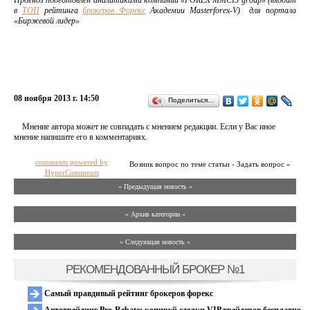
Прогноз подготовлен аналитиками компании «FOREX MMCIS group» (входит
в
ТОП
рейтинга
брокеров Форекс
Академии Masterforex-V) для портала
«Биржевой лидер»
08 ноября 2013 г. 14:50
Поделиться…
Мнение автора может не совпадать с мнением редакции. Если у Вас иное
мнение напишите его в комментариях.
comments powered by
Возник вопрос по теме статьи - Задать вопрос »
HyperComments
« Предыдущая новость «
» Архив категории «
» Следующая новость »
РЕКОМЕНДОВАННЫЙ БРОКЕР №1
Самый правдивый рейтинг брокеров форекс