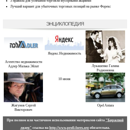
3 правила для успешной торговли мусорными акциями
Лучший вариант для убыточных торговых позиций на рынке Форекс
ЭНЦИКЛОПЕДИЯ
Яндекс.Недвижимость
Агентство недвижимости
Лукашенко Галина
Адлер Малька Эйлат
Родионовна
10 июня
Жигунов Сергей
Opel Antara
Викторович
При полном или частичном использовании материалов сайта
"Биржевой
лидер"
ссылка на
http://www.profi-forex.org
обязательна.