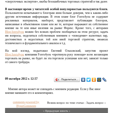
«сверхточных экспертов», якобы безошибочных торговых стратегий и так далее.
В настоящее время у читателей особой популярностью пользуются блоги.
Пользователи испытывают к блогерам явно больше доверия, чем к каким-либо
другим источникам информации. В этом плане блог Forex4you не содержит
рекламных материалов, наоборот, представляет публикации блогеров,
написанные в объективном плане или же те, которые выражают их собственное
мнение на те или иные явления на рынке Форекс. Кроме того, с авторами
Blog.forex4you
можно без всяких проблем пообщаться на этом ресурсе, задать
им вопросы, поделиться собственным мнением о «поведение» валютных пар,
достоинствах и недостатках той или иной торговой стратегии, нюансах
технического и фундаментального анализа и т.д.
На мой взгляд, подытожил Евгений Ольховский, запустив проект
Blog.forex4you
компания Forex4you «протянула руку помощи» всем желающим
торговать на рынке, но будет ли эта торговля успешная или нет, зависит только
от самого трейдера.
09 октября 2012 г. 12:57
Поделиться…
Мнение автора может не совпадать с мнением редакции. Если у Вас иное
мнение напишите его в комментариях.
comments powered by
Возник вопрос по теме статьи - Задать вопрос »
HyperComments
« Предыдущая новость «