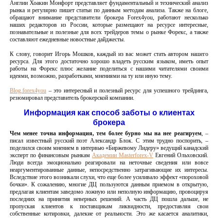
Англии Хоакин Монфорт представляет фундаментальный и технический анализ
рынка и регулярно пишет статьи по данным методам анализа. Также на блоге,
обращают внимание представители брокера Forex4you, работают несколько
наших редакторов из России, которые размещают на ресурсе интересные,
познавательные и полезные для всех трейдеров темы о рынке Форекс, а также
составляют ежедневные новостные дайджесты.
К слову, говорит Игорь Мошков, каждый из вас может стать автором нашего
ресурса. Для этого достаточно хорошо владеть русским языком, иметь опыт
работы на Форекс плюс желание поделиться с нашими читателями своими
идеями, возможно, разработками, мнениями на ту или иную тему.
Blog.forex4you
– это интересный и полезный ресурс для успешного трейдинга,
резюмировал представитель брокерской компании.
Информация как способ заботы о клиентах
брокера
Чем менее точна информация, тем более бурно мы на нее реагируем
, –
писал известный русский поэт Александр Блок. С этим трудно поспорить, –
поделился своим мнением в интервью «Биржевому Лидеру» ведущий канадский
эксперт по финансовым рынкам
Академии Masterforex-V
Евгений Ольховский.
Люди всегда эмоционально реагировали на неточные сведения или вовсе
неаргументированные данные, непосредственно затрагивающие их интересы.
Вследствие этого возникали слухи, что еще более усиливало эффект «пороховой
бочки». К сожалению, многие ДЦ пользуются данным приемом в открытую,
предлагая клиентам заведомо ложную или неполную информацию, провоцируя
последних на принятия неверных решений. А часть ДЦ пошла дальше, не
пропуская клиентов к поставщикам ликвидности, предоставляя свои
собственные котировки, далекие от реальности. Это же касается аналитики,