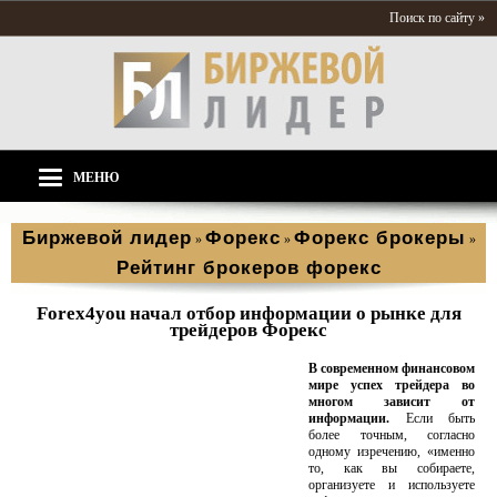
Поиск по сайту »
МЕНЮ
Биржевой лидер
Форекс
Форекс брокеры
»
»
»
Рейтинг брокеров форекс
Forex4you начал отбор информации о рынке для
трейдеров Форекс
В современном финансовом
мире успех трейдера во
многом зависит от
информации.
Если быть
более точным, согласно
одному изречению, «именно
то, как вы собираете,
организуете и используете