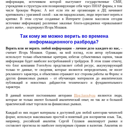
информации, источником которой выступают государственные СМИ,
учреждения и структуры или позиционирующие себя через ПИАР фирмы, в том
числе брокеры Форекс. А вот если эти же организации и ДЦ начинают
критиковать с ураганной силой – как ни парадоксально, люди перестают верить и
критике. В этом случае созданные в Интернете (самом массовом сегодня
источнике информации) различные заказные блоги-однодневки «приказывают
долго жить», - подчеркнул Игорь Мошков.
Так кому же можно верить во времена
информационного разброда?
Верить или не верить любой информации
–
личное дело каждого из нас,
–
считает Игорь Мошков. Однако, на мой взгляд, если автор публикации
использует только объективные критерии, избегая субъективных оценок, такая
информация будет наиболее востребованной у трейдеров. В этом плане отмечу,
что блог компании Forex4you представляет собой ресурс, аккумулирующий
только те данные, те сведения, которые являются непредвзятыми, не носят
рекламного характера, и объективно отражают все стороны работы на Форекс и
других финансовых рынках – от обучающих материалов до аналитических
публикаций и новостных дайджестов технического и фундаментального
характера.
В данный момент постоянными авторами
Blog.forex4you
являются люди,
которые не только имеют большой аналитический опыт, но так же и большой
практический опыт торговли на финансовых рынках.
Каждый из них подает материалы в доступной для любой категории читателей
форме, используя максимально простой и понятный для восприятия язык. Так,
например, российский аналитик Сергей Глушков анализирует рынки и
составляет прогнозы по наиболее популярным странам и валютам. Аналитик из