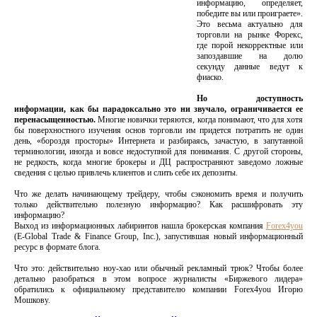
информацию, определяет,
победите вы или проиграете».
Это весьма актуально для
торговли на рынке Форекс,
где порой некорректные или
запоздавшие на долю
секунду данные ведут к
фиаско.
Но доступность
информации, как бы парадоксально это ни звучало, ограничивается ее
перенасыщенностью.
Многие новички теряются, когда понимают, что для хотя
бы поверхностного изучения основ торговли им придется потратить не один
день, «бороздя просторы» Интернета и разбираясь, зачастую, в запутанной
терминологии, иногда и вовсе недоступной для понимания. С другой стороны,
не редкость, когда многие брокеры и ДЦ распространяют заведомо ложные
сведения с целью привлечь клиентов и слить себе их депозиты.
Что же делать начинающему трейдеру, чтобы сэкономить время и получить
только действительно полезную информацию? Как расшифровать эту
информацию?
Выход из информационных лабиринтов нашла брокерская компания
Forex4you
(E-Global Trade & Finance Group, Inc.), запустившая новый информационный
ресурс в формате блога.
Что это: действительно ноу-хао или обычный рекламный трюк? Чтобы более
детально разобраться в этом вопросе журналисты «Биржевого лидера»
обратились к официальному представителю компании Forex4you Игорю
Мошкову.