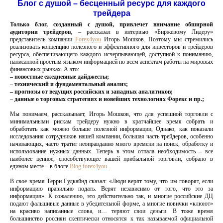
Блог с душой
–
бесценный ресурс для каждого
трейдера
Только блог, созданный с душой, привлечет внимание обширной
аудитории трейдеров
, – рассказал в интервью «Биржевому Лидеру»
представитель компании
Forex4you
Игорь Мошков. Поэтому мы стремились
реализовать концепцию полезного и эффективного для инвесторов и трейдеров
ресурса, обеспечивающего каждого исчерпывающей, доступной к пониманию,
написанной простым языком информацией по всем аспектам работы на мировых
финансовых рынках. А это:
– новостные ежедневные дайджесты;
– технический и фундаментальный анализ;
– прогнозы от ведущих российских и западных аналитиков;
– данные о торговых стратегиях и новейших технологиях Форекс и пр.;
Мы понимаем, рассказывает, Игорь Мошков, что для успешной торговли с
минимальными рискам трейдеру нужно в кратчайшее время собрать и
обработать как можно больше полезной информации, Однако, как показали
исследования сотрудников нашей компании, большая часть трейдеров, особенно
начинающих, часто тратит неоправданно много времени на поиск, обработку и
использование нужных данных. Теперь в этом отпала необходимость – все
наиболее ценное, способствующее вашей прибыльной торговли, собрано в
едином месте – в блоге
Blog.forex4you
.
В свое время Терри Гудкайнд сказал: «Люди верят тому, что им говорят, если
информацию правильно подать. Верят независимо от того, что это за
информация». К сожалению, это действительно так, и многие российские ДЦ
подают фальшивые данные в убедительной форме, а многие новички «клюют»
на красиво написанные слова, и… теряют свои деньги. В тоже время
большинство россиян скептически относятся к так называемой официальной