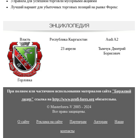
3 правила для успешной торговли мусорными акциями
Лучший вариант для убыточных торговых позиций на рынке Форекс
ЭНЦИКЛОПЕДИЯ
Власть
Республика Кыргызстан
Audi A2
23 апреля
Тымчук Дмитрий
Борисович
Горловка
При полном или частичном использовании материалов сайта
"Биржевой
лидер"
ссылка на
http://www.profi-forex.org
обязательна.
© Masterforex-V 2005 - 2024
Все права защищены.
О сайте
Реклама на сайте
Партнерам
Авторам
Наши
контакты