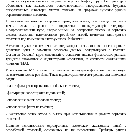
Обучая спекулятивным инвестициям, эксперты «Оксфорд Групп Екатеринбург»
объясняют, как пользоваться дополнительными инструментами. Будущие
спекулятивные инвесторы учатся отмечать на графиках ценовые уровни
горизонтальными линиями.
Приобретаются навыки построения трендовых линий, помогающих находить
точки входа в рынок в направлении господствующей тенденции.
Профессиональный курс, направленный на построение тактик и торговых
систем, включает использование расчётных линий, позволяя адаптировать
стратегии под применение инструментов Фибоначчи.
Активно изучаются технические индикаторы, позволяющие прогнозировать
движение цены с помощью пересчёта данных, содержащихся в графике.
Осваивая базовый курс, связанный с основами анализа финансовых рынков,
трейдеры знакомятся с индикаторами усреднения, в частности скользящими
линиями (MA).
Использование MA позволяет получить неочевидную информацию, основанную
на математических расчётах. Такие индикаторы помогают решать ряд ключевых
задач:
идентификация направления глобального тренда;
-
фильтрация коррекционных движений;
-
определение точек перелома тренда;
-
определение флэта на графике;
-
нахождение точек входа в рынок при использовании в рамках торговых
-
стратегий.
Принято использование одновременно нескольких скользящих линий с
разработкой стратегий, основанных на их пересечении. Трейдеры учатся