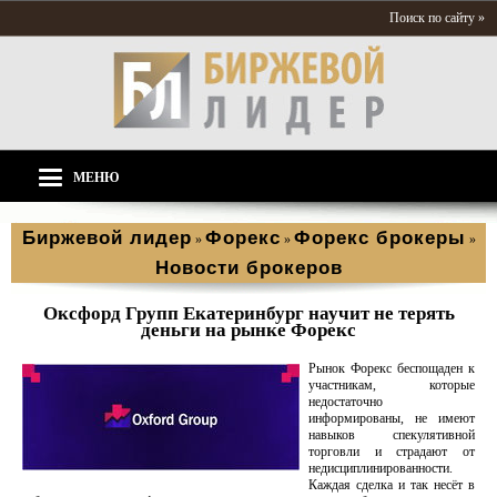
Поиск по сайту »
МЕНЮ
Биржевой лидер
Форекс
Форекс брокеры
»
»
»
Новости брокеров
Оксфорд Групп Екатеринбург научит не терять
деньги на рынке Форекс
Рынок Форекс беспощаден к
участникам, которые
недостаточно
информированы, не имеют
навыков спекулятивной
торговли и страдают от
недисциплинированности.
Каждая сделка и так несёт в