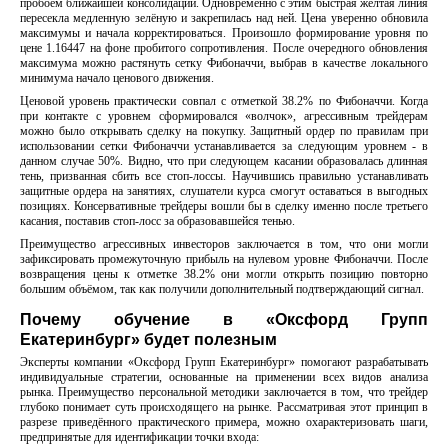
пробоем ближайшей консолидации. Одновременно с этим быстрая жёлтая линия
пересекла медленную зелёную и закрепилась над ней. Цена уверенно обновила
максимумы и начала корректироваться. Произошло формирование уровня по
цене 1.16447 на фоне пробитого сопротивления. После очередного обновления
максимума можно растянуть сетку Фибоначчи, выбрав в качестве локального
минимума начало ценового движения.
Ценовой уровень практически совпал с отметкой 38.2% по Фибоначчи. Когда
при контакте с уровнем сформировался «волчок», агрессивным трейдерам
можно было открывать сделку на покупку. Защитный ордер по правилам при
использовании сетки Фибоначчи устанавливается за следующим уровнем - в
данном случае 50%. Видно, что при следующем касании образовалась длинная
тень, призванная сбить все стоп-лоссы. Научившись правильно устанавливать
защитные ордера на занятиях, слушатели курса смогут оставаться в выгодных
позициях. Консервативные трейдеры вошли бы в сделку именно после третьего
касания, поставив стоп-лосс за образовавшейся тенью.
Преимущество агрессивных инвесторов заключается в том, что они могли
зафиксировать промежуточную прибыль на нулевом уровне Фибоначчи. После
возвращения цены к отметке 38.2% они могли открыть позицию повторно
большим объёмом, так как получили дополнительный подтверждающий сигнал.
Почему обучение в «Оксфорд Групп
Екатеринбург» будет полезным
Эксперты компании «Оксфорд Групп Екатеринбург» помогают разрабатывать
индивидуальные стратегии, основанные на применении всех видов анализа
рынка. Преимущество персональной методики заключается в том, что трейдер
глубоко понимает суть происходящего на рынке. Рассматривая этот принцип в
разрезе приведённого практического примера, можно охарактеризовать шаги,
предпринятые для идентификации точки входа: