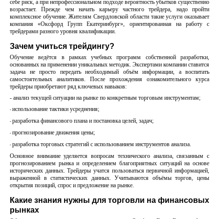
себе риск, а при непрофессиональном подходе вероятность убытков существенно
возрастает. Прежде чем начать карьеру частного трейдера, надо пройти
комплексное обучение. Жителям Свердловской области такие услуги оказывает
компания «Оксфорд Групп Екатеринбург», ориентированная на работу с
трейдерами разного уровня квалификации.
Зачем учиться трейдингу?
Обучение ведётся в рамках учебных программ собственной разработки,
основанных на применении уникальных методик. Экспертами компании ставится
задача не просто передать необходимый объём информации, а воспитать
самостоятельных аналитиков. После прохождения ознакомительного курса
трейдеры приобретают ряд ключевых навыков:
- анализ текущей ситуации на рынке по конкретным торговым инструментам;
использование тактики усреднения;
-
разработка финансового плана и постановка целей, задач;
-
прогнозирование движения цены;
-
разработка торговых стратегий с использованием инструментов анализа.
-
Основное внимание уделяется вопросам технического анализа, связанным с
прогнозированием рынка и определением благоприятных ситуаций на основе
исторических данных. Трейдеры учатся пользоваться первичной информацией,
выраженной в статистических данных. Учитываются объёмы торгов, цены
открытия позиций, спрос и предложение на рынке.
Какие знания нужны для торговли на финансовых
рынках