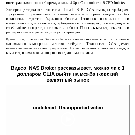
инструментами рынка Форекс,
а также 8 Spot Commodities и 9 CFD Indicies.
Эксперты утверждают, что счета Tornado STP DMA выгодны трейдерам,
торгующим с различными объемами капитала и применяющим все без
исключения стратегии биржевого бизнеса. Отличные возможности они
предоставляют для скальперов, арбитражеров и трейдеров, использующих в
своей работе экспертов, советников и роботов. Проскальзывания, реквоты или
расширяющиеся спреды отсутствуют в принципе.
Кроме того, технология Nano–Bridge обеспечивает высокое качество сервиса и
максимально комфортные условия трейдинга. Технология DMA делает
ценообразования наиболее прозрачным. Брокер не может влиять на спреды, а
комиссия, взымаемая за совершение сделок, минимальна.
Видео:
NAS Broker рассказывает, можно ли с 1
долларом США выйти на межбанковский
валютный рынок
undefined: Unsupported video