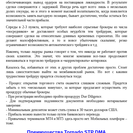
обеспечивающих вывод ордеров на поставщиков ликвидности. В результате
сделки совершаются с задержкой. Иногда речь идет всего лишь о нескольких
долях секунды, но и этого в момент высокой волатильности, когда появляется
возможность занять выгодную позицию, бывает достаточно, чтобы остаться без
значительной части прибыли.
Спреды в 2-3 пункта, которые требуют наиболее серьезные брокеры из числа
«посредников» не доставляют особых неудобств тем трейдерам, которые
совершают сделки на относительно длинных временных горизонтах. Но они
делают малоэффективным, а то и вовсе убыточным скальпинг, резко
ограничивают возможности автоматического трейдинга и т.д.
Наконец, только лидеры рынка говорят о том, что никогда не работают против
своих клиентов. Это значит, что многие компании все-таки продолжают
вмешиваться в торговлю трейдеров и «корректировать» котировки.
Казалось бы, избавиться от этих и других проблем достаточно просто. Стоит
лишь самостоятельно выйти на межбанковский рынок. Но вот с какими
трудностями трейдеру придется столкнуться тогда:
- Процесс открытия торгового счета окажется слишком сложным. Придется
забыть о тех «нескольких минутах», за которые предлагают осуществить эту
процедуру обычные брокеры.
- При регистрации необходимо пройти процедуру Due Diligence.
- Для подтверждения подлинности документов необходимо нотариальное
заверение.
- Минимальным депозитом может стать сумма в 30 тысяч долларов США.
- Прибыль можно вывести только путем банковского перевода.
- Привычных терминалов МТ4 и МТ5 здесь просто нет. Мобильных платформ –
тоже.
Преимущества Tornado STP DMA