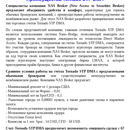
Специалисты компании NAS Broker (New Access to Securities Broker)
предлагают объединить удобства и комфорт,
характерные для сервиса
обычных брокерских компаний, с преимуществами работы непосредственно на
межбанковском рынке. Для этого NAS Broker разработал принципиально новый
тип торговых счетов Tornado STP DMA.
По словам представителей компании, главным отличием Tornado STP DMA
является использование системы Nano–Bridge, позволяющей выводить все
ордера на уровень поставщиков ликвидности по технологии Direct Market
Access. Каждая сделка, совершаемая на счетах Tornado STP DMA, совершается
без участия брокера на стороне банковского агрегатора ликвидности. Таким
образом, сотрудники компании NAS Broker, при всем желании, не могут влиять
на ход торгов своих клиентов. Как отмечают специалисты, для NAS Broker
таким агрегатором выступает электронная биржа LMAX, к которой
присоединены прайм-брокеры, банки и другие финансовые институты.
Сравним условия работы на счетах Tornado STP DMA с предлагаемыми
обычными брокерами
или существующими непосредственно на
межбанковском рынке. Компания NAS Broker предлагает:
- Минимальный депозит от 1 доллара США.
- Минимальный лот на Форекс – 0,01.
- Минимальный лот на Spot/CFD – 0,1.
- Рыночные спреды от 0,00001 пункта, а также рыночные свопы и маржевые
залоги.
- Возможность установки ордеров внутри спреда.
- Мгновенное время исполнения ордера.
- Отсутствие Freeze level.
- Комиссия за 1 лот: Spot - 14 USD, CFD - 18 USD.
Счет Tornado STP DMA предполагает возможность совершать сделки с 67