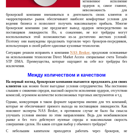
мгновенное исполнение
ордеров и, самое главное,
невозможность для
брокерской компании вмешиваться в деятельность своих клиентов и
«корректировать» рынок обеспечивают наиболее комфортные условия для
ведения бизнеса и позволяют получать максимальную прибыль. Многие
брокерские компании уже предлагают вывод ордеров непосредственно на
поставщиков ликвидности. Но, к сожалению, не все трейдеры могут
воспользоваться этой возможностью из-за достаточно жестких условий.
Поэтому они вынуждены продолжать торговлю через брокеров-посредников,
использующих в своей работе одиозные кухонные технологии.
Ситуацию решили исправить в компании
NAS Broker
, предложив основанные
на использовании технологии Direct Market Access специальные счета Tornado
STP DMA. Преимущества, которые ощущают на себе все трейдеры без
исключения.
Между количеством и качеством
На первый взгляд, брокерские компании пытаются предложить для своих
клиентов
как можно более выгодные условия сотрудничества. Мы постоянно
слышим о снижении спредов, высокой скорости исполнения ордеров, отсутствии
комиссий, огромном количестве всевозможных торговых инструментов и т.д.
Однако, конкуренция в таком формате характерна именно для тех компаний,
которые не обеспечивают прямого выхода на поставщиков ликвидности. Как
поясняют эксперты NAS Broker, в противном случае не было бы смысла
улучшать условия именно по этим направлениям. Ведь для межбанковском
рынке и без того действуют нулевые спреды и максимальная скорость
совершения сделок. Но каков сегодня выбор у обычного трейдера?
С небольшим капиталом приходится работать через брокеров, не