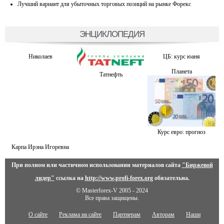
Лучший вариант для убыточных торговых позиций на рынке Форекс
ЭНЦИКЛОПЕДИЯ
Николаев
ЦБ: курс юаня
Планета
Татнефть
Курс евро: прогноз
Карпа Ирэна Игоревна
При полном или частичном использовании материалов сайта
"Биржевой
лидер"
ссылка на
http://www.profi-forex.org
обязательна.
© Masterforex-V 2005 - 2024
Все права защищены.
О сайте
Реклама на сайте
Партнерам
Авторам
Наши