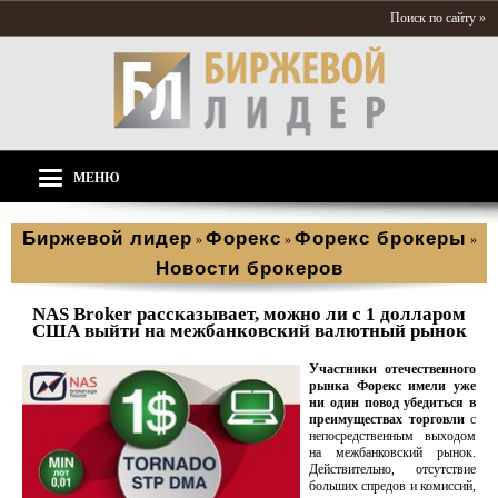
Поиск по сайту »
МЕНЮ
Биржевой лидер
Форекс
Форекс брокеры
»
»
»
Новости брокеров
NAS Broker рассказывает, можно ли с 1 долларом
США выйти на межбанковский валютный рынок
Участники отечественного
рынка Форекс имели уже
ни один повод убедиться в
преимуществах торговли
с
непосредственным выходом
на межбанковский рынок.
Действительно, отсутствие
больших спредов и комиссий,