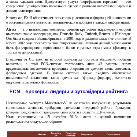
а также сделкам своп. Присутствует услуга "портфельная торговля" — это
совершение одновременно нескольких сделок с разными валютными парами и
датами валютирования.
К тому же, FXall обеспечивает всех своих участников информацией и новостями
о состоянии рынка инвалюты, аналитической и исследовательской информацией.
Atriax
— это независимая компания, самыми крупными акционерами которой
выступали такие корпорации, как Deutsche Bank, Citibank, Reuters и JPMorgan.
Она была создана в Великобритании в 2001 года и располагалась в ее столице. В
апреле 2002 года прекратила свое существование. Членами данной биржи могли
быть финучреждения, корпорации и банки с разных стран мира (физлица к
торгам не допускались).
В отличие от Currenex, на которой допускается торговля абсолютно любыми
валютами, в этой ECN-системе торговались лишь 43 валюты. Atriax
предоставляла возможность проводить операции по сделкам своп, спотовым,
форвардным сделкам. В планы системы также входило обеспечение
возможностей заключения таких сделок как "форвард-форвард", валютных
опционов и расчетных форвардов.
ECN – брокеры: лидеры и аутсайдеры рейтинга
Независимые эксперты Masterforex-V на основании полученных результатов
голосования активных трейдеров, составили очередной рейтинг брокеров,
которые предоставляют трейдерам свои услуги в области ECN-счетов.
Итак, состоянием на 15 октября 2013г. места в данной номинации
расположились следующим образом: