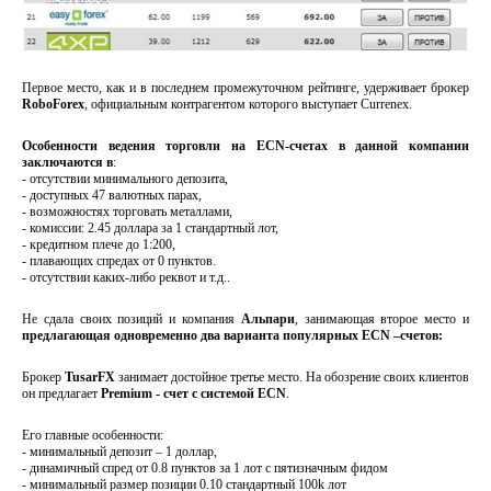
Первое место, как и в последнем промежуточном рейтинге, удерживает брокер
RoboForex
, официальным контрагентом которого выступает Currenex.
Особенности ведения торговли на ECN-счетах в данной компании
заключаются в
:
- отсутствии минимального депозита,
- доступных 47 валютных парах,
- возможностях торговать металлами,
- комиссии: 2.45 доллара за 1 стандартный лот,
- кредитном плече до 1:200,
- плавающих спредах от 0 пунктов.
- отсутствии каких-либо реквот и т.д..
Не сдала своих позиций и компания
Альпари
, занимающая второе место и
предлагающая одновременно два варианта популярных ECN –счетов:
Брокер
TusarFX
занимает достойное третье место. На обозрение своих клиентов
он предлагает
Premium - счет с системой ECN
.
Его главные особенности:
- минимальный депозит – 1 доллар,
- динамичный спред от 0.8 пунктов за 1 лот с пятизначным фидом
- минимальный размер позиции 0.10 стандартный 100k лот