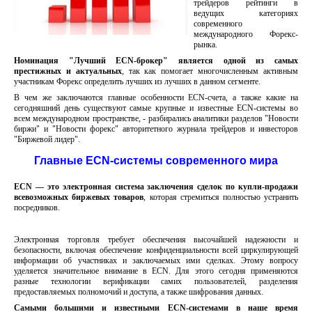
трейдеров рейтинги в
ведущих категориях
современного
международного Форекс-
рынка.
Номинация "Лучший ECN-брокер" является одной из самых
престижных и актуальных
, так как помогает многочисленным активным
участникам Форекс определить лучших из лучших в данном сегменте.
В чем же заключаются главные особенности ECN-счета, а также какие на
сегодняшний день существуют самые крупные и известные ECN-системы во
всем международном пространстве, - разбирались аналитики разделов "Новости
биржи" и "Новости форекс" авторитетного журнала трейдеров и инвесторов
"Биржевой лидер".
Главные ECN-системы современного мира
ECN — это электронная система заключения сделок по купли-продажи
всевозможных биржевых товаров
, которая стремиться полностью устранить
посредников.
Электронная торговля требует обеспечения высочайшей надежности и
безопасности, включая обеспечение конфиденциальности всей циркулирующей
информации об участниках и заключаемых ими сделках. Этому вопросу
уделяется значительное внимание в ECN. Для этого сегодня применяются
разные технологии верификации самих пользователей, разделения
предоставляемых полномочий и доступа, а также шифрования данных.
Самыми большими и известными ECN-системами в наше время