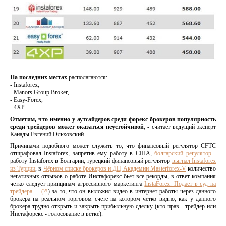
На последних местах
располагаются:
- Instaforex,
- Manors Group Broker,
- Easy-Forex,
- 4XP.
Отметим, что именно у аутсайдеров среди форекс брокеров популярность
среди трейдеров может оказаться неустойчивой
, - считает ведущий эксперт
Канады Евгений Ольховский.
Причинами подобного может служить то, что финансовый регулятор CFTC
отшрафовал Instaforex, запретив ему работу в США,
болгарский регулятор
-
работу Instaforex в Болгарии, турецкий финансовый регулятор
выгнал Instaforex
из
Турции
, в
Чёрном списке брокеров и ДЦ Академии Masterforex-V
количество
негативных отзывов о работе Инстафорекс бьет все рекорды, в ответ компания
четко следует принципам агрессивного маркетинга
InstaForex. Подает в суд на
трейдера ... (?!
) за то, что он выложил видео в интернет работы через данного
брокера на реальном торговом счете на котором четко видно, как у данного
брокера трудно открыть и закрыть прибыльную сделку (кто прав - трейдер или
Инстафорекс - голосование в ветке).