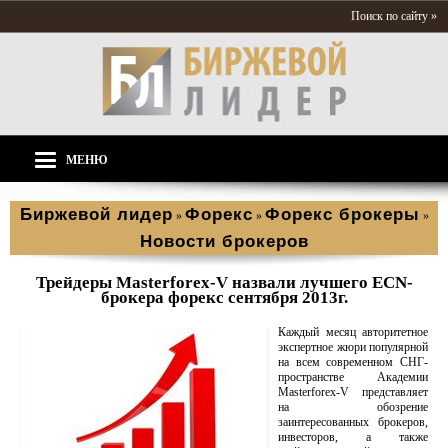
Поиск по сайту »
МЕНЮ
Биржевой лидер
Форекс
Форекс брокеры
»
»
»
Новости брокеров
Трейдеры Masterforex-V назвали лучшего ECN-
брокера форекс сентября 2013г.
Каждый месяц авторитетное
экспертное жюри популярной
на всем современном СНГ-
пространстве Академии
Masterforex-V представляет
на обозрение
заинтересованных брокеров,
инвесторов, а также