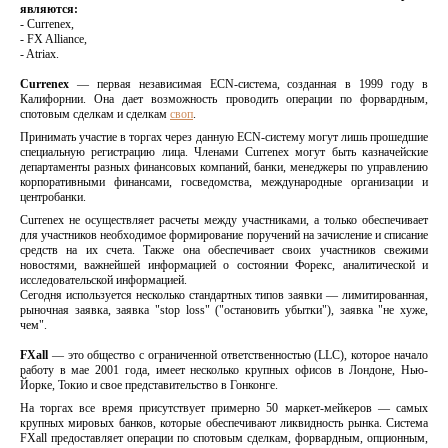
являются:
- Currenex,
- FX Alliance,
- Atriax.
Currenex
— первая независимая ECN-система, созданная в 1999 году в
Калифорнии. Она дает возможность проводить операции по форвардным,
спотовым сделкам и сделкам
своп
.
Принимать участие в торгах через данную ECN-систему могут лишь прошедшие
специальную регистрацию лица. Членами Currenex могут быть казначейские
департаменты разных финансовых компаний, банки, менеджеры по управлению
корпоративными финансами, госведомства, международные организации и
центробанки.
Currenex не осуществляет расчеты между участниками, а только обеспечивает
для участников необходимое формирование поручений на зачисление и списание
средств на их счета. Также она обеспечивает своих участников свежими
новостями, важнейшей информацией о состоянии Форекс, аналитической и
исследовательской информацией.
Сегодня используется несколько стандартных типов заявки — лимитированная,
рыночная заявка, заявка "stop loss" ("остановить убытки"), заявка "не хуже,
чем".
FXall
— это общество с ограниченной ответственностью (LLC), которое начало
работу в мае 2001 года, имеет несколько крупных офисов в Лондоне, Нью-
Йорке, Токио и свое представительство в Гонконге.
На торгах все время присутствует примерно 50 маркет-мейкеров — самых
крупных мировых банков, которые обеспечивают ликвидность рынка. Система
FXall предоставляет операции по спотовым сделкам, форвардным, опционным,