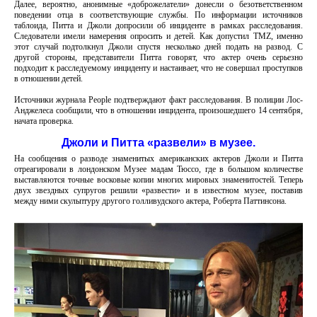
Далее, вероятно, анонимные «доброжелатели» донесли о безответственном
поведении отца в соответствующие службы. По информации источников
таблоида, Питта и Джоли допросили об инциденте в рамках расследования.
Следователи имели намерения опросить и детей. Как допустил TMZ, именно
этот случай подтолкнул Джоли спустя несколько дней подать на развод. С
другой стороны, представители Питта говорят, что актер очень серьезно
подходит к расследуемому инциденту и настаивает, что не совершал проступков
в отношении детей.
Источники журнала People подтверждают факт расследования. В полиции Лос-
Анджелеса сообщили, что в отношении инцидента, произошедшего 14 сентября,
начата проверка.
Джоли и Питта «развели» в музее.
На сообщения о разводе знаменитых американских актеров Джоли и Питта
отреагировали в лондонском Музее мадам Тюссо, где в большом количестве
выставляются точные восковые копии многих мировых знаменитостей. Теперь
двух звездных супругов решили «развести» и в известном музее, поставив
между ними скульптуру другого голливудского актера, Роберта Паттинсона.