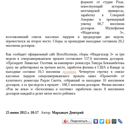
формате от студии Pixar,
повествующий историю
шотландской принцессы,
заработал в Северной
Америке в премьерный
уикенд 66,7 миллиона
долларов. Мультфильм
«Мадагаскар 3»,
возглавлявший список кассовых лидеров в предыдущие две недели,
переместился на второе место. Сборы за прошедшие выходные составили 20,2
миллиона долларов.
Как сообщает официальный сайт Boxofficemojo, сборы «Мадагаскар 3» за три
недели в североамериканском прокате составляют 157,6 миллиона долларов.
«Президент Линкольн: Охотник на вампиров» режиссера Тимура Бекмамбетова
сразу же дебютировал на третьем месте, заработок фильма в США и Канаде за
выходные составил 16,5 миллиона
долларов
. Четвертую строчку в списке
кассовых лидеров североамериканского проката занял «Прометей» от
культового режиссера Ридли Скотта, собравший за выходные 10 миллионов
долларов, а за три недели в прокате - 108,5 миллиона долларов. Фильм-мюзикл
«Рок на века» и «Белоснежка и охотник» заработали около 8 миллионов
долларов каждый и делят пятое место рейтинга.
25 июня 2012 г. 10:17
Автор:
Марыныч Дмитрий
Поделиться…