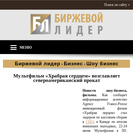
Поиск по сайту »
МЕНЮ
Биржевой лидер
Бизнес
Шоу бизнес
»
»
Мультфильм «Храбрая сердцем» возглавляет
североамериканский прокат
Новости шоу-бизнеса,
фильмы.
Как сообщает
информационное агентство
Agence France-Presse
анимационный фильм
«Храбрая перцем» стал
лидером по кассовым сборам
в
США
и Канаде по итогам
минувших выходных, 22-24
июня. Мультфильм в 3D-