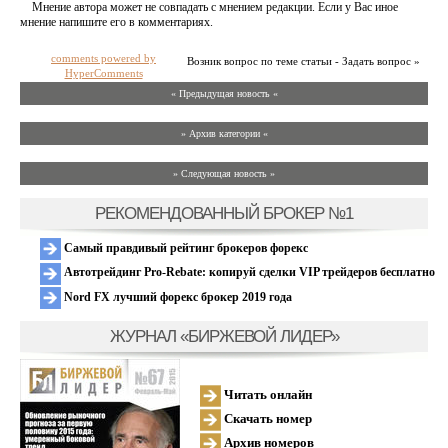
Мнение автора может не совпадать с мнением редакции. Если у Вас иное
мнение напишите его в комментариях.
comments powered by
Возник вопрос по теме статьи - Задать вопрос »
HyperComments
« Предыдущая новость «
» Архив категории «
» Следующая новость »
РЕКОМЕНДОВАННЫЙ БРОКЕР №1
Самый правдивый рейтинг брокеров форекс
Автотрейдинг Pro-Rebate: копируй сделки VIP трейдеров бесплатно
Nord FX лучший форекс брокер 2019 года
ЖУРНАЛ «БИРЖЕВОЙ ЛИДЕР»
Читать онлайн
Скачать номер
Архив номеров