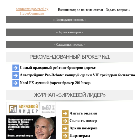
comments powered by
Возник вопрос по теме статьи - Задать вопрос »
HyperComments
« Предыдущая новость «
» Архив категории «
» Следующая новость »
РЕКОМЕНДОВАННЫЙ БРОКЕР №1
Самый правдивый рейтинг брокеров форекс
Автотрейдинг Pro-Rebate: копируй сделки VIP трейдеров бесплатно
Nord FX лучший форекс брокер 2019 года
ЖУРНАЛ «БИРЖЕВОЙ ЛИДЕР»
Читать онлайн
Скачать номер
Архив номеров
Партнерам