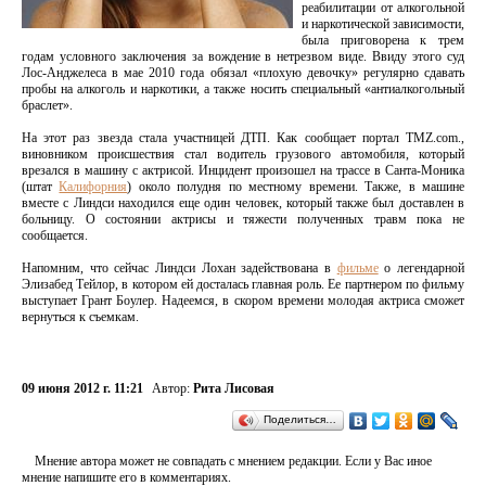
реабилитации от алкогольной
и наркотической зависимости,
была приговорена к трем
годам условного заключения за вождение в нетрезвом виде. Ввиду этого суд
Лос-Анджелеса в мае 2010 года обязал «плохую девочку» регулярно сдавать
пробы на алкоголь и наркотики, а также носить специальный «антиалкогольный
браслет».
На этот раз звезда стала участницей ДТП. Как сообщает портал TMZ.com.,
виновником происшествия стал водитель грузового автомобиля, который
врезался в машину с актрисой. Инцидент произошел на трассе в Санта-Моника
(штат
Калифорния
) около полудня по местному времени. Также, в машине
вместе с Линдси находился еще один человек, который также был доставлен в
больницу. О состоянии актрисы и тяжести полученных травм пока не
сообщается.
Напомним, что сейчас Линдси Лохан задействована в
фильме
о легендарной
Элизабед Тейлор, в котором ей досталась главная роль. Ее партнером по фильму
выступает Грант Боулер. Надеемся, в скором времени молодая актриса сможет
вернуться к съемкам.
09 июня 2012 г. 11:21
Автор:
Рита Лисовая
Поделиться…
Мнение автора может не совпадать с мнением редакции. Если у Вас иное
мнение напишите его в комментариях.