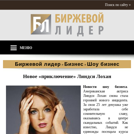
Поиск по сайту »
МЕНЮ
Биржевой лидер
Бизнес
Шоу бизнес
»
»
Новое «приключение» Линдси Лохан
Новости шоу бизнеса
.
Американская актриса
Линдси Лохан снова стала
героиней нового инцидента.
За свои 25 лет девушка уже
заработала себе
сомнительную славу,
оказываясь в центре
скандальных событий. Как
известно, Линдси не
единожды посещала курсы